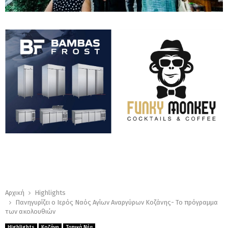
Αρχική
Highlights
Πανηγυρίζει ο Ιερός Ναός Αγίων Αναργύρων Κοζάνης- Το πρόγραμμα
των ακολουθιών
Highlights
Κοζάνη
Τοπικά Νέα