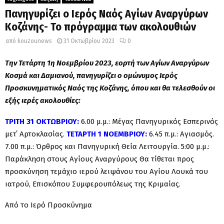
Πανηγυρίζει ο Ιερός Ναός Αγίων Αναργύρων
Κοζάνης- Το πρόγραμμα των ακολουθιών
από
kouzounews
31 Οκτωβρίου 2023
0
Την Τετάρτη 1η Νοεμβρίου 2023, εορτή των Αγίων Αναργύρων
Κοσμά και Δαμιανού, πανηγυρίζει ο ομώνυμος Ιερός
Προσκυνηματικός Ναός της Κοζάνης, όπου και θα τελεσθούν οι
εξής ιερές ακολουθίες:
ΤΡΙΤΗ 31 ΟΚΤΩΒΡΙΟΥ:
6.00 μ.μ.: Μέγας Πανηγυρικός Εσπερινός
μετ΄ Αρτοκλασίας.
ΤΕΤΑΡΤΗ 1 ΝΟΕΜΒΡΙΟΥ:
6.45 π.μ.: Αγιασμός.
7.00 π.μ.: Όρθρος και Πανηγυρική Θεία Λειτουργία. 5:00 μ.μ.:
Παράκληση στους Αγίους Αναργύρους Θα τίθεται προς
προσκύνηση τεμάχιο ιερού λειψάνου του Αγίου Λουκά του
ιατρού, Επισκόπου Συμφερουπόλεως της Κριμαίας.
Από το Ιερό Προσκύνημα