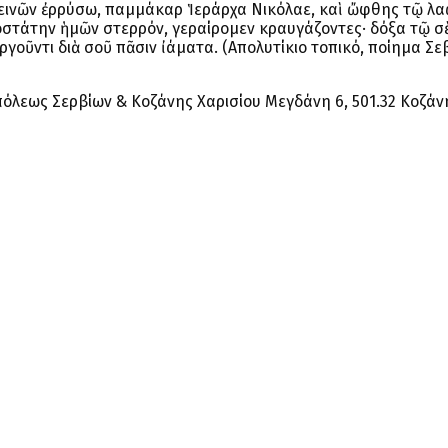
 δεινῶν ἐρρύσω, παμμάκαρ Ἱεράρχα Νικόλαε, καὶ ὤφθης τῷ λ
οστάτην ἡμῶν στερρόν, γεραίρομεν κραυγάζοντες· δόξα τῷ σ
γοῦντι διὰ σοῦ πᾶσιν ἰάματα. (Απολυτίκιο τοπικό, ποίημα Σε
όλεως Σερβίων & Κοζάνης Χαρισίου Μεγδάνη 6, 501.32 Κοζάνη