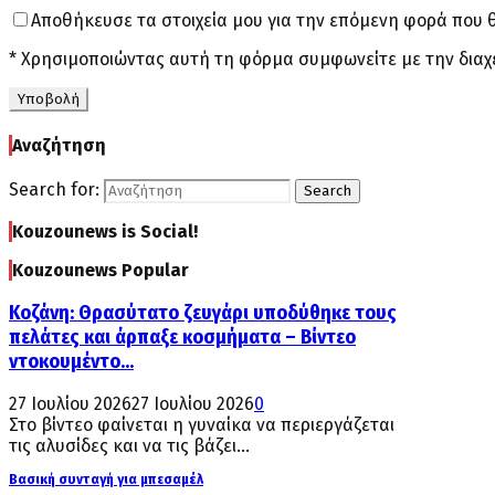
Αποθήκευσε τα στοιχεία μου για την επόμενη φορά που 
* Χρησιμοποιώντας αυτή τη φόρμα συμφωνείτε με την διαχ
Αναζήτηση
Search for:
Search
Kouzounews is Social!
Kouzounews Popular
Κοζάνη: Θρασύτατο ζευγάρι υποδύθηκε τους
πελάτες και άρπαξε κοσμήματα – Βίντεο
ντοκουμέντο...
27 Ιουλίου 2026
27 Ιουλίου 2026
0
Στο βίντεο φαίνεται η γυναίκα να περιεργάζεται
τις αλυσίδες και να τις βάζει...
Βασική συνταγή για μπεσαμέλ