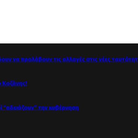
δουν να προλάβουν τις αλλαγές στις νέες ταυτότη
ό Κοζάνης!
οί “αδειάζουν” την κυβέρνηση