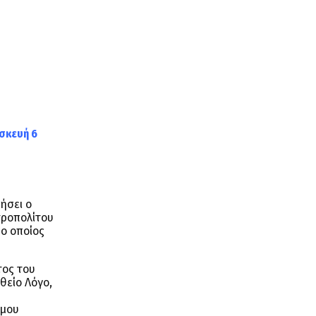
σκευή 6
ήσει ο
τροπολίτου
 ο οποίος
τος του
θείο Λόγο,
ήμου