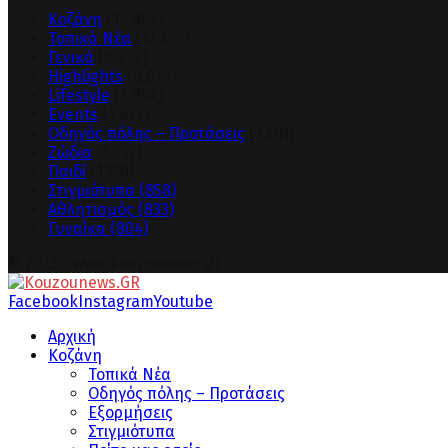
Κοζάνη
(14.064)
Τοπικά Νέα
(12.355)
Γενικά
(8.992)
Highlights
(8.674)
Lifestyle
(3.954)
Events
(1.632)
Οδηγός πόλης – Προτάσεις
(1.461)
Ζώδια
(1.312)
Παιδί
(1.130)
Στιγμιότυπα
(858)
Αθλητισμός
(833)
Γυναίκα
(804)
© 2023 - www.kouzounews.gr
Facebook
Instagram
Youtube
Αρχική
Κοζάνη
Τοπικά Νέα
Οδηγός πόλης – Προτάσεις
Εξορμήσεις
Στιγμιότυπα