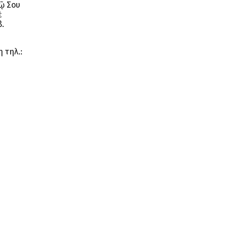
αῷ Σου
ὲ
β.
 τηλ.: