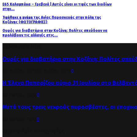
Ε65 Καλαμπάκα – Γρεβενά | Αυτές είναι οι τιμές των διοδίων
στην...
Τιμήθηκε η μνήμη της Αγίας Παρασκευής στην πόλη της
Κοζάνης (ΦΩΤΟΓΡΑΦΙΕΣ)
Ουρές για διαβατήρια στην Κοζάνη: Πολίτες σπεύδουν να
προλάβουν τις αλλαγές στις...
Τελευταία Νέα
Ουρές για διαβατήρια στην Κοζάνη: Πολίτες σπεύ
30 Ιουλίου 2026
30 Ιουλίου 2026
0
Η Έλενα Παπαρίζου αύριο 31 Ιουλίου στο Βελβεντ
30 Ιουλίου 2026
0
Μετά τους τρεις νεκρούς πυροσβέστες, οι εποχικ
30 Ιουλίου 2026
0
Δημοφιλείς κατηγορίες