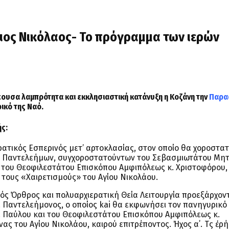
γιος Νικόλαος- Το πρόγραμμα των ιερών
δέουσα λαμπρότητα και εκκλησιαστική κατάνυξη η Κοζάνη την
Παρα
ικό της Ναό.
ής:
ατικός Εσπερινός μετ’ αρτοκλασίας, στον οποίο θα χοροστατ
. Παντελεήμων, συγχοροστατούντων του Σεβασμιωτάτου Μη
αι του Θεοφιλεστάτου Επισκόπου Αμφιπόλεως κ. Χριστοφόρου,
 τους «Χαιρετισμούς» του Αγίου Νικολάου.
ικός Όρθρος και πολυαρχιερατική Θεία Λειτουργία προεξάρχον
Παντελεήμονος, ο οποίος kai θα εκφωνήσει τον πανηγυρικό 
 Παύλου και του Θεοφιλεστάτου Επισκόπου Αμφιπόλεως κ.
ας του Αγίου Νικολάου, καιρού επιτρέποντος. Ήχος α΄. Τῆς ἐρ