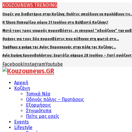
KOUZOUNEWS TRENDING
Ουρές για διαβατήρια στην Κοζάνη: Πολίτες σπεύδουν να προλάβουν τις
Η Έλενα Παπαρίζου αύριο 31 Ιουλίου στο Βελβεντό Κοζάνης!
Μετά τους τρεις νεκρούς πυροσβέστες, οι εποχικοί “αδειάζουν” την κυ
Θρήνος για τους δύο πυροσβέστες που πέθαναν στη φωτιά στο…
Τιμήθηκε η μνήμη της Αγίας Παρασκευής στην πόλη της Κοζάνης…
Αγία Ειρήνη Χρυσοβαλάντου: Εορτάζει σήμερα 28 Ιουλίου – Γιατί αγιάζον
Facebook
Instagram
Youtube
Αρχική
Κοζάνη
Τοπικά Νέα
Οδηγός πόλης – Προτάσεις
Εξορμήσεις
Στιγμιότυπα
Πείτε μας εσείς
Events
Lifestyle