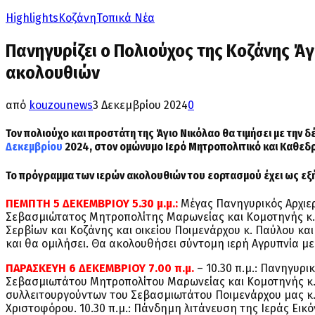
Highlights
Κοζάνη
Τοπικά Νέα
Πανηγυρίζει ο Πολιούχος της Κοζάνης Ά
ακολουθιών
από
kouzounews
3 Δεκεμβρίου 2024
0
Τον πολιούχο και προστάτη της Άγιο Νικόλαο θα τιμήσει με την 
Δεκεμβρίου
2024, στον ομώνυμο Ιερό Μητροπολιτικό και Καθεδρ
Το πρόγραμμα των ιερών ακολουθιών του εορτασμού έχει ως εξ
ΠΕΜΠΤΗ 5 ΔΕΚΕΜΒΡΙΟΥ 5.30 μ.μ.:
Μέγας Πανηγυρικός Αρχιερ
Σεβασμιώτατος Μητροπολίτης Μαρωνείας και Κομοτηνής κ
Σερβίων και Κοζάνης και οικείου Ποιμενάρχου κ. Παύλου κ
και θα ομιλήσει. Θα ακολουθήσει σύντομη ιερή Αγρυπνία με
ΠΑΡΑΣΚΕΥΗ 6 ΔΕΚΕΜΒΡΙΟΥ 7.00 π.μ.
– 10.30 π.μ.: Πανηγυρ
Σεβασμιωτάτου Μητροπολίτου Μαρωνείας και Κομοτηνής κ. 
συλλειτουργούντων του Σεβασμιωτάτου Ποιμενάρχου μας κ.
Χριστοφόρου. 10.30 π.μ.: Πάνδημη λιτάνευση της Ιεράς Εικόν