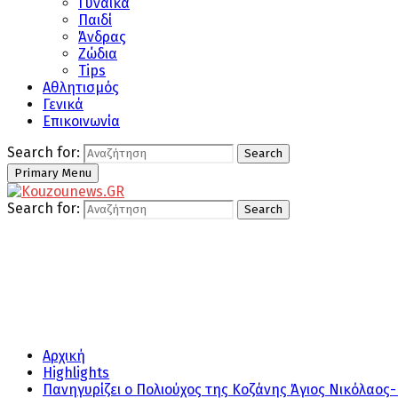
Γυναίκα
Παιδί
Άνδρας
Ζώδια
Tips
Αθλητισμός
Γενικά
Επικοινωνία
Search for:
Search
Primary Menu
Search for:
Search
Αρχική
Highlights
Πανηγυρίζει ο Πολιούχος της Κοζάνης Άγιος Νικόλαος