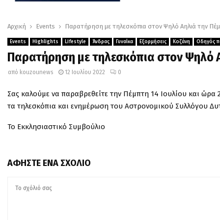
Αρχική
Events
Παρατήρηση με τηλεσκόπια στον Ψηλό Αηλιά την Πέμ
Events
Highlights
Lifestyle
Άνδρας
Γυναίκα
Εξορμήσεις
Κοζάνη
Οδηγός π
Παρατήρηση με τηλεσκόπια στον Ψηλό Α
από
kouzounews
12 Ιουλίου 2022
0
Σας καλούμε να παραβρεθείτε την Πέμπτη 14 Ιουλίου και ώρα 2
τα τηλεσκόπια και ενημέρωση του Αστρονομικού Συλλόγου Δυτ
Το Εκκλησιαστικό Συμβούλιο
ΑΦΉΣΤΕ ΈΝΑ ΣΧΌΛΙΟ