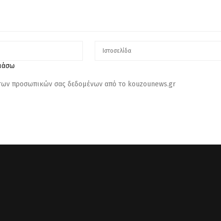
λιάσω
 των προσωπικών σας δεδομένων από το kouzounews.gr