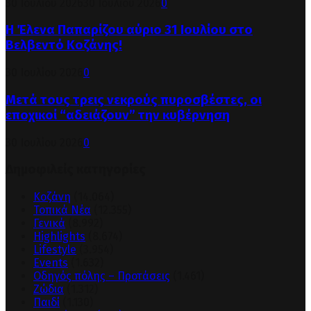
30 Ιουλίου 2026
30 Ιουλίου 2026
0
Η Έλενα Παπαρίζου αύριο 31 Ιουλίου στο
Βελβεντό Κοζάνης!
30 Ιουλίου 2026
0
Μετά τους τρεις νεκρούς πυροσβέστες, οι
εποχικοί “αδειάζουν” την κυβέρνηση
30 Ιουλίου 2026
0
Δημοφιλείς κατηγορίες
Κοζάνη
(14.064)
Τοπικά Νέα
(12.355)
Γενικά
(8.992)
Highlights
(8.674)
Lifestyle
(3.954)
Events
(1.632)
Οδηγός πόλης – Προτάσεις
(1.461)
Ζώδια
(1.312)
Παιδί
(1.130)