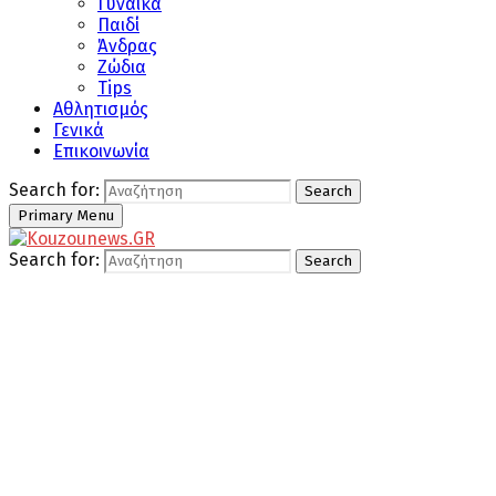
Γυναίκα
Παιδί
Άνδρας
Ζώδια
Tips
Αθλητισμός
Γενικά
Επικοινωνία
Search for:
Search
Primary Menu
Search for:
Search