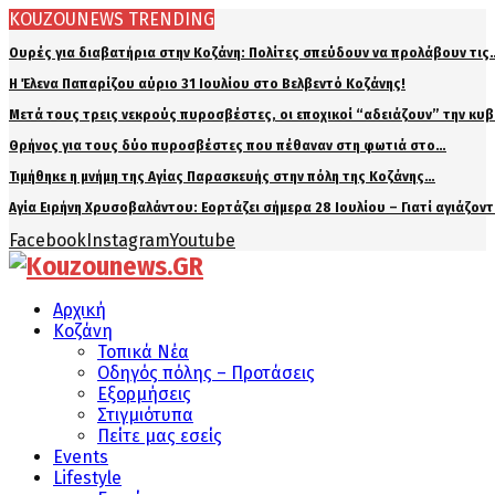
KOUZOUNEWS TRENDING
Ουρές για διαβατήρια στην Κοζάνη: Πολίτες σπεύδουν να προλάβουν τις
Η Έλενα Παπαρίζου αύριο 31 Ιουλίου στο Βελβεντό Κοζάνης!
Μετά τους τρεις νεκρούς πυροσβέστες, οι εποχικοί “αδειάζουν” την κυ
Θρήνος για τους δύο πυροσβέστες που πέθαναν στη φωτιά στο…
Τιμήθηκε η μνήμη της Αγίας Παρασκευής στην πόλη της Κοζάνης…
Αγία Ειρήνη Χρυσοβαλάντου: Εορτάζει σήμερα 28 Ιουλίου – Γιατί αγιάζον
Facebook
Instagram
Youtube
Αρχική
Κοζάνη
Τοπικά Νέα
Οδηγός πόλης – Προτάσεις
Εξορμήσεις
Στιγμιότυπα
Πείτε μας εσείς
Events
Lifestyle