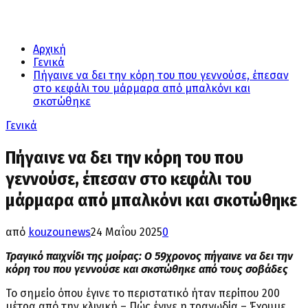
Αρχική
Γενικά
Πήγαινε να δει την κόρη του που γεννούσε, έπεσαν
στο κεφάλι του μάρμαρα από μπαλκόνι και
σκοτώθηκε
Γενικά
Πήγαινε να δει την κόρη του που
γεννούσε, έπεσαν στο κεφάλι του
μάρμαρα από μπαλκόνι και σκοτώθηκε
από
kouzounews
24 Μαΐου 2025
0
Τραγικό παιχνίδι της μοίρας: Ο 59χρονος πήγαινε να δει την
κόρη του που γεννούσε και σκοτώθηκε από τους σοβάδες
Το σημείο όπου έγινε το περιστατικό ήταν περίπου 200
μέτρα από την κλινική – Πώς έγινε η τραγωδία – Έχουμε