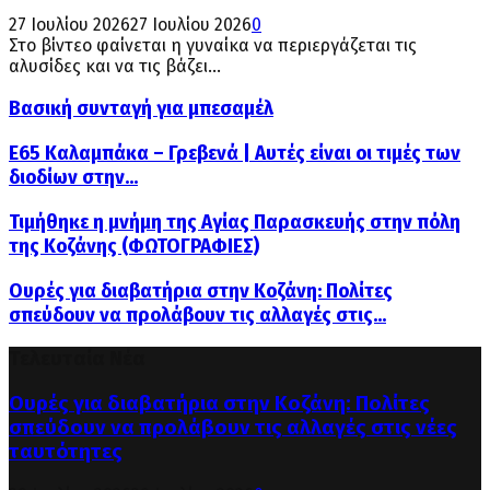
27 Ιουλίου 2026
27 Ιουλίου 2026
0
Στο βίντεο φαίνεται η γυναίκα να περιεργάζεται τις
αλυσίδες και να τις βάζει...
Βασική συνταγή για μπεσαμέλ
Ε65 Καλαμπάκα – Γρεβενά | Αυτές είναι οι τιμές των
διοδίων στην...
Τιμήθηκε η μνήμη της Αγίας Παρασκευής στην πόλη
της Κοζάνης (ΦΩΤΟΓΡΑΦΙΕΣ)
Ουρές για διαβατήρια στην Κοζάνη: Πολίτες
σπεύδουν να προλάβουν τις αλλαγές στις...
Τελευταία Νέα
Ουρές για διαβατήρια στην Κοζάνη: Πολίτες
σπεύδουν να προλάβουν τις αλλαγές στις νέες
ταυτότητες