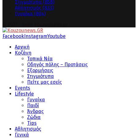
Στιγμιότυπα
(858)
Αθλητισμός
(833)
Γυναίκα
(804)
© 2023 - www.kouzounews.gr
Facebook
Instagram
Youtube
Αρχική
Κοζάνη
Τοπικά Νέα
Οδηγός πόλης – Προτάσεις
Εξορμήσεις
Στιγμιότυπα
Πείτε μας εσείς
Events
Lifestyle
Γυναίκα
Παιδί
Άνδρας
Ζώδια
Tips
Αθλητισμός
Γενικά