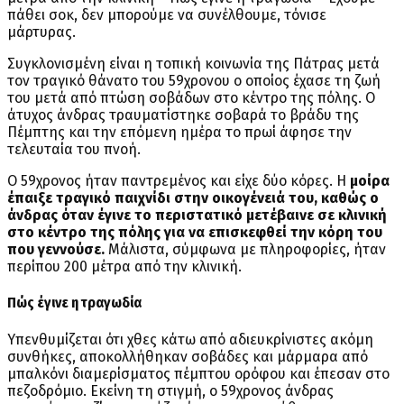
πάθει σοκ, δεν μπορούμε να συνέλθουμε, τόνισε
μάρτυρας.
Συγκλονισμένη είναι η τοπική κοινωνία της Πάτρας μετά
τον τραγικό θάνατο του 59χρονου ο οποίος έχασε τη ζωή
του μετά από πτώση σοβάδων στο κέντρο της πόλης. Ο
άτυχος άνδρας τραυματίστηκε σοβαρά το βράδυ της
Πέμπτης και την επόμενη ημέρα το πρωί άφησε την
τελευταία του πνοή.
Ο 59χρονος ήταν παντρεμένος και είχε δύο κόρες. Η
μοίρα
έπαιξε τραγικό παιχνίδι στην οικογένειά του, καθώς ο
άνδρας όταν έγινε το περιστατικό μετέβαινε σε κλινική
στο κέντρο της πόλης για να επισκεφθεί την κόρη του
που γεννούσε.
Μάλιστα, σύμφωνα με πληροφορίες, ήταν
περίπου 200 μέτρα από την κλινική.
Πώς έγινε η τραγωδία
Υπενθυμίζεται ότι χθες κάτω από αδιευκρίνιστες ακόμη
συνθήκες, αποκολλήθηκαν σοβάδες και μάρμαρα από
μπαλκόνι διαμερίσματος πέμπτου ορόφου και έπεσαν στο
πεζοδρόμιο. Εκείνη τη στιγμή, ο 59χρονος άνδρας