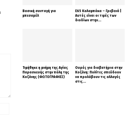
Βασική συνταγή για
Ε65 Καλαμπάκα – Γρεβενά |
α
μπεσαμέλ
Αυτές είναι οι τιμές των
διοδίων στην...
Τιμήθηκε η μνήμη της Αγίας
Ουρές για διαβατήρια στην
Παρασκευής στην πόλη της
Κοζάνη: Πολίτες σπεύδουν
Κοζάνης (ΦΩΤΟΓΡΑΦΙΕΣ)
να προλάβουν τις αλλαγές
στις...