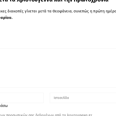
ικες διακοπές γίνεται μετά τα Θεοφάνεια, συνεπώς η πρώτη ημέρ
υαρίου.
λιάσω
 των προσωπικών σας δεδομένων από το kouzounews.gr