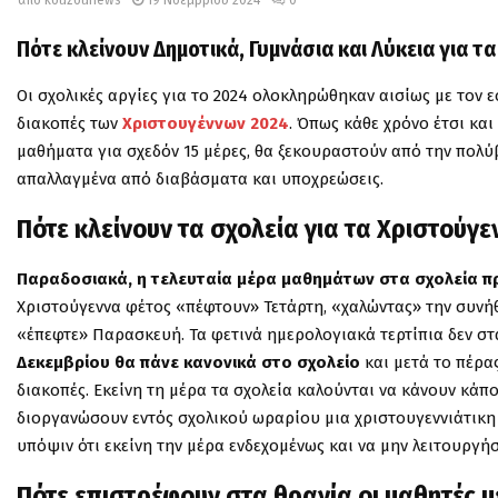
Πότε κλείνουν Δημοτικά, Γυμνάσια και Λύκεια για τ
Οι σχολικές αργίες για το 2024 ολοκληρώθηκαν αισίως με τον 
διακοπές των
Χριστουγέννων 2024
. Όπως κάθε χρόνο έτσι κα
μαθήματα για σχεδόν 15 μέρες, θα ξεκουραστούν από την πολύ
απαλλαγμένα από διαβάσματα και υποχρεώσεις.
Πότε κλείνουν τα σχολεία για τα Χριστούγ
Παραδοσιακά, η τελευταία μέρα μαθημάτων στα σχολεία πριν
Χριστούγεννα φέτος «πέφτουν» Τετάρτη, «χαλώντας» την συνήθ
«έπεφτε» Παρασκευή. Τα φετινά ημερολογιακά τερτίπια δεν σ
Δεκεμβρίου θα πάνε κανονικά στο σχολείο
και μετά το πέρα
διακοπές. Εκείνη τη μέρα τα σχολεία καλούνται να κάνουν κάπο
διοργανώσουν εντός σχολικού ωραρίου μια χριστουγεννιάτικη γ
υπόψιν ότι εκείνη την μέρα ενδεχομένως και να μην λειτουρ
Πότε επιστρέφουν στα θρανία οι μαθητές μ