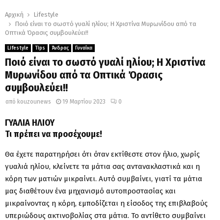
Αρχική
Lifestyle
Ποιό είναι το σωστό γυαλί ηλίου; Η Χριστίνα Μυρωνίδου από τα
Οπτικά Όρασις συμβουλεύει!!
Lifestyle
Tips
Άνδρας
Γυναίκα
Ποιό είναι το σωστό γυαλί ηλίου; Η Χριστίνα
Μυρωνίδου από τα Οπτικά Όρασις
συμβουλεύει!!
από
kouzounews
19 Μαρτίου 2023
0
ΓΥΑΛΙΑ ΗΛΙΟΥ
Τι πρέπει να προσέχουμε!
Θα έχετε παρατηρήσει ότι όταν εκτίθεστε στον ήλιο, χωρίς
γυαλιά ηλίου, κλείνετε τα μάτια σας αντανακλαστικά και η
κόρη των ματιών μικραίνει. Αυτό συμβαίνει, γιατί τα μάτια
μας διαθέτουν ένα μηχανισμό αυτοπροστασίας και
μικραίνοντας η κόρη, εμποδίζεται η είσοδος της επιβλαβούς
υπεριώδους ακτινοβολίας στα μάτια. Το αντίθετο συμβαίνει