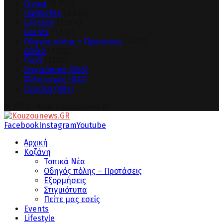
Γενικά
(8.992)
Highlights
(8.674)
Lifestyle
(3.954)
Events
(1.632)
Οδηγός πόλης – Προτάσεις
(1.461)
Ζώδια
(1.312)
Παιδί
(1.130)
Στιγμιότυπα
(858)
Αθλητισμός
(833)
Γυναίκα
(804)
© 2023 - www.kouzounews.gr
Facebook
Instagram
Youtube
Αρχική
Κοζάνη
Τοπικά Νέα
Οδηγός πόλης – Προτάσεις
Εξορμήσεις
Στιγμιότυπα
Πείτε μας εσείς
Events
Lifestyle