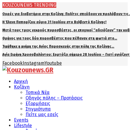
KOUZOUNEWS TRENDING
Ουρές για διαβατήρια στην Κοζάνη: Πολίτες σπεύδουν να προλάβουν τις
Η Έλενα Παπαρίζου αύριο 31 Ιουλίου στο Βελβεντό Κοζάνης!
Μετά τους τρεις νεκρούς πυροσβέστες, οι εποχικοί “αδειάζουν” την κυ
Θρήνος για τους δύο πυροσβέστες που πέθαναν στη φωτιά στο…
Τιμήθηκε η μνήμη της Αγίας Παρασκευής στην πόλη της Κοζάνης…
Αγία Ειρήνη Χρυσοβαλάντου: Εορτάζει σήμερα 28 Ιουλίου – Γιατί αγιάζον
Facebook
Instagram
Youtube
Αρχική
Κοζάνη
Τοπικά Νέα
Οδηγός πόλης – Προτάσεις
Εξορμήσεις
Στιγμιότυπα
Πείτε μας εσείς
Events
Lifestyle