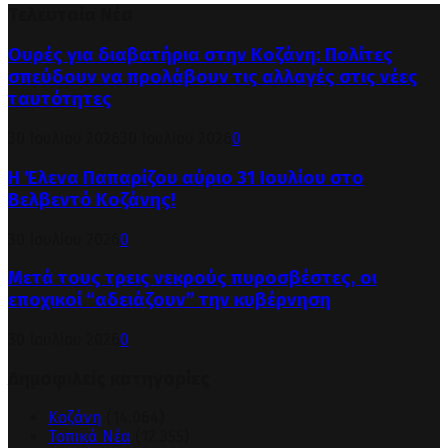
Τελευταία Νέα
Ουρές για διαβατήρια στην Κοζάνη: Πολίτες
σπεύδουν να προλάβουν τις αλλαγές στις νέες
ταυτότητες
30 Ιουλίου 2026
30 Ιουλίου 2026
0
Η Έλενα Παπαρίζου αύριο 31 Ιουλίου στο
Βελβεντό Κοζάνης!
30 Ιουλίου 2026
0
Μετά τους τρεις νεκρούς πυροσβέστες, οι
εποχικοί “αδειάζουν” την κυβέρνηση
30 Ιουλίου 2026
0
Δημοφιλείς κατηγορίες
Κοζάνη
(14.064)
Τοπικά Νέα
(12.355)