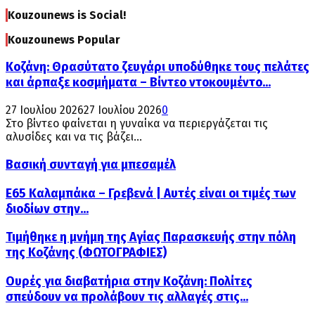
Kouzounews is Social!
Kouzounews Popular
Κοζάνη: Θρασύτατο ζευγάρι υποδύθηκε τους πελάτες
και άρπαξε κοσμήματα – Βίντεο ντοκουμέντο...
27 Ιουλίου 2026
27 Ιουλίου 2026
0
Στο βίντεο φαίνεται η γυναίκα να περιεργάζεται τις
αλυσίδες και να τις βάζει...
Βασική συνταγή για μπεσαμέλ
Ε65 Καλαμπάκα – Γρεβενά | Αυτές είναι οι τιμές των
διοδίων στην...
Τιμήθηκε η μνήμη της Αγίας Παρασκευής στην πόλη
της Κοζάνης (ΦΩΤΟΓΡΑΦΙΕΣ)
Ουρές για διαβατήρια στην Κοζάνη: Πολίτες
σπεύδουν να προλάβουν τις αλλαγές στις...