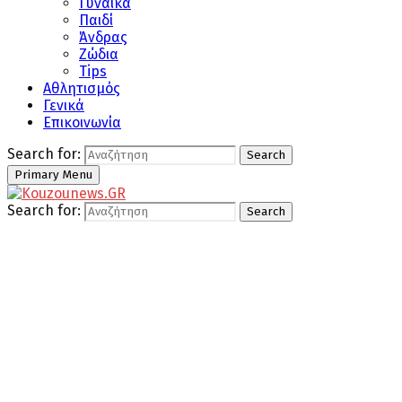
Γυναίκα
Παιδί
Άνδρας
Ζώδια
Tips
Αθλητισμός
Γενικά
Επικοινωνία
Search for:
Search
Primary Menu
Search for:
Search