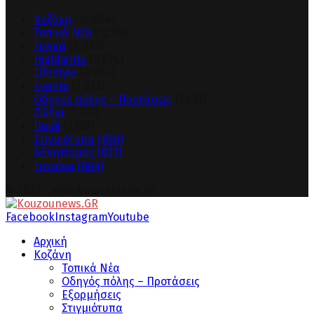
Κοζάνη
(14.064)
Τοπικά Νέα
(12.355)
Γενικά
(8.992)
Highlights
(8.674)
Lifestyle
(3.954)
Events
(1.632)
Οδηγός πόλης – Προτάσεις
(1.461)
Ζώδια
(1.312)
Παιδί
(1.130)
Στιγμιότυπα
(858)
Αθλητισμός
(833)
Γυναίκα
(804)
© 2023 - www.kouzounews.gr
Facebook
Instagram
Youtube
Αρχική
Κοζάνη
Τοπικά Νέα
Οδηγός πόλης – Προτάσεις
Εξορμήσεις
Στιγμιότυπα