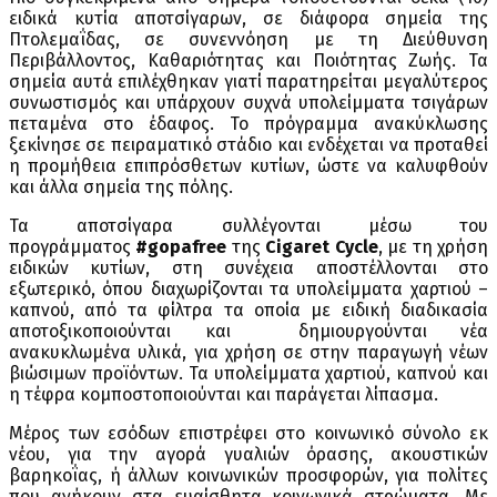
ειδικά κυτία αποτσίγαρων, σε διάφορα σημεία της
Πτολεμαΐδας, σε συνεννόηση με τη Διεύθυνση
Περιβάλλοντος, Καθαριότητας και Ποιότητας Ζωής. Τα
σημεία αυτά επιλέχθηκαν γιατί παρατηρείται μεγαλύτερος
συνωστισμός και υπάρχουν συχνά υπολείμματα τσιγάρων
πεταμένα στο έδαφος. Το πρόγραμμα ανακύκλωσης
ξεκίνησε σε πειραματικό στάδιο και ενδέχεται να προταθεί
η προμήθεια επιπρόσθετων κυτίων, ώστε να καλυφθούν
και άλλα σημεία της πόλης.
Τα αποτσίγαρα συλλέγονται μέσω του
προγράμματος
#gopafree
της
Cigaret Cycle
, με τη χρήση
ειδικών κυτίων, στη συνέχεια αποστέλλονται στο
εξωτερικό, όπου διαχωρίζονται τα υπολείμματα χαρτιού –
καπνού, από τα φίλτρα τα οποία με ειδική διαδικασία
αποτοξικοποιούνται και δημιουργούνται νέα
ανακυκλωμένα υλικά, για χρήση σε στην παραγωγή νέων
βιώσιμων προϊόντων. Τα υπολείμματα χαρτιού, καπνού και
η τέφρα κομποστοποιούνται και παράγεται λίπασμα.
Μέρος των εσόδων επιστρέφει στο κοινωνικό σύνολο εκ
νέου, για την αγορά γυαλιών όρασης, ακουστικών
βαρηκοΐας, ή άλλων κοινωνικών προσφορών, για πολίτες
που ανήκουν στα ευαίσθητα κοινωνικά στρώματα. Με