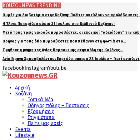
KOUZOUNEWS TRENDING
Ουρές για διαβατήρια στην Κοζάνη: Πολίτες σπεύδουν να προλάβουν τις
Η Έλενα Παπαρίζου αύριο 31 Ιουλίου στο Βελβεντό Κοζάνης!
Μετά τους τρεις νεκρούς πυροσβέστες, οι εποχικοί “αδειάζουν” την κυ
Θρήνος για τους δύο πυροσβέστες που πέθαναν στη φωτιά στο…
Τιμήθηκε η μνήμη της Αγίας Παρασκευής στην πόλη της Κοζάνης…
Αγία Ειρήνη Χρυσοβαλάντου: Εορτάζει σήμερα 28 Ιουλίου – Γιατί αγιάζον
Facebook
Instagram
Youtube
Αρχική
Κοζάνη
Τοπικά Νέα
Οδηγός πόλης – Προτάσεις
Εξορμήσεις
Στιγμιότυπα
Πείτε μας εσείς
Events
Lifestyle