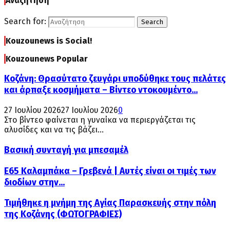
Αναζήτηση
Search for:
Search
Kouzounews is Social!
Kouzounews Popular
Κοζάνη: Θρασύτατο ζευγάρι υποδύθηκε τους πελάτες
και άρπαξε κοσμήματα – Βίντεο ντοκουμέντο...
27 Ιουλίου 2026
27 Ιουλίου 2026
0
Στο βίντεο φαίνεται η γυναίκα να περιεργάζεται τις
αλυσίδες και να τις βάζει...
Βασική συνταγή για μπεσαμέλ
Ε65 Καλαμπάκα – Γρεβενά | Αυτές είναι οι τιμές των
διοδίων στην...
Τιμήθηκε η μνήμη της Αγίας Παρασκευής στην πόλη
της Κοζάνης (ΦΩΤΟΓΡΑΦΙΕΣ)