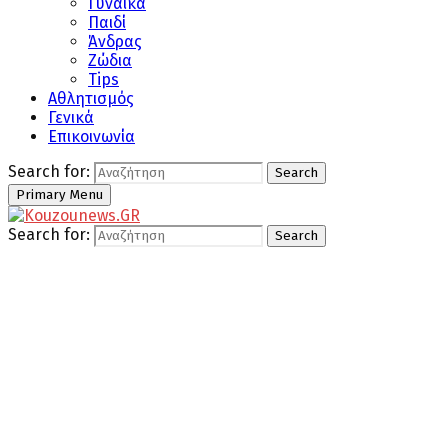
Γυναίκα
Παιδί
Άνδρας
Ζώδια
Tips
Αθλητισμός
Γενικά
Επικοινωνία
Search for:
Search
Primary Menu
Search for:
Search