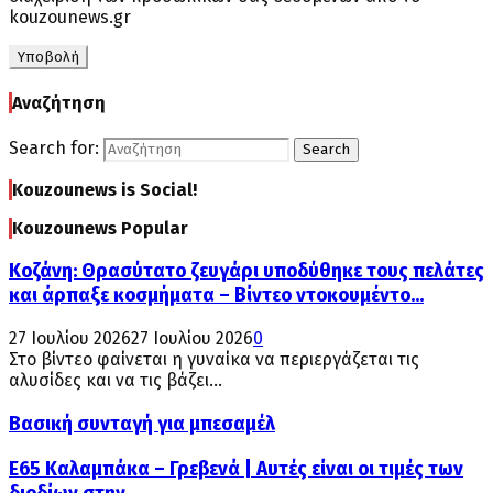
kouzounews.gr
Αναζήτηση
Search for:
Search
Kouzounews is Social!
Kouzounews Popular
Κοζάνη: Θρασύτατο ζευγάρι υποδύθηκε τους πελάτες
και άρπαξε κοσμήματα – Βίντεο ντοκουμέντο...
27 Ιουλίου 2026
27 Ιουλίου 2026
0
Στο βίντεο φαίνεται η γυναίκα να περιεργάζεται τις
αλυσίδες και να τις βάζει...
Βασική συνταγή για μπεσαμέλ
Ε65 Καλαμπάκα – Γρεβενά | Αυτές είναι οι τιμές των
διοδίων στην...