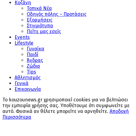
Κοζάνη
Τοπικά Νέα
Οδηγός πόλης – Προτάσεις
Εξορμήσεις
Στιγμιότυπα
Πείτε μας εσείς
Events
Lifestyle
Γυναίκα
Παιδί
Άνδρας
Ζώδια
Tips
Αθλητισμός
Γενικά
Επικοινωνία
Το kouzounews.gr χρησιμοποιεί cookies για να βελτιώσει
την εμπειρία χρήσης σας. Υποθέτουμε ότι συμφωνείτε με
αυτό. Φυσικά αν θέλετε μπορείτε να αρνηθείτε.
Αποδοχή
Περισσότερα