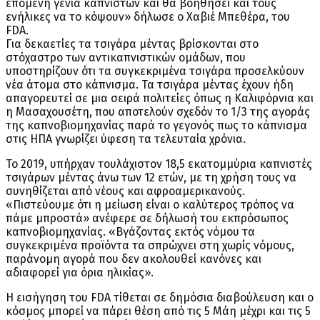
επόμενη γενιά καπνιστών και θα βοηθήσει και τους
ενήλικες να το κόψουν» δήλωσε ο Χαβιέ Μπεθέρα, του
FDA.
Για δεκαετίες τα τσιγάρα μέντας βρίσκονται στο
στόχαστρο των αντικαπνιστικών ομάδων, που
υποστηρίζουν ότι τα συγκεκριμένα τσιγάρα προσελκύουν
νέα άτομα στο κάπνισμα. Τα τσιγάρα μέντας έχουν ήδη
απαγορευτεί σε μια σειρά πολιτείες όπως η Καλιφόρνια και
η Μασαχουσέτη, που αποτελούν σχεδόν το 1/3 της αγοράς
της καπνοβιομηχανίας παρά το γεγονός πως το κάπνισμα
στις ΗΠΑ γνωρίζει ύφεση τα τελευταία χρόνια.
Το 2019, υπήρχαν τουλάχιστον 18,5 εκατομμύρια καπνιστές
τσιγάρων μέντας άνω των 12 ετών, με τη χρήση τους να
συνηθίζεται από νέους και αφροαμερικανούς.
«Πιστεύουμε ότι η μείωση είναι ο καλύτερος τρόπος να
πάμε μπροστά» ανέφερε σε δήλωσή του εκπρόσωπος
καπνοβιομηχανίας. «Βγάζοντας εκτός νόμου τα
συγκεκριμένα προϊόντα τα σπρώχνει στη χωρίς νόμους,
παράνομη αγορά που δεν ακολουθεί κανόνες και
αδιαφορεί για όρια ηλικίας».
Η εισήγηση του FDA τίθεται σε δημόσια διαβούλευση και ο
κόσμος μπορεί να πάρει θέση από τις 5 Μάη μέχρι και τις 5