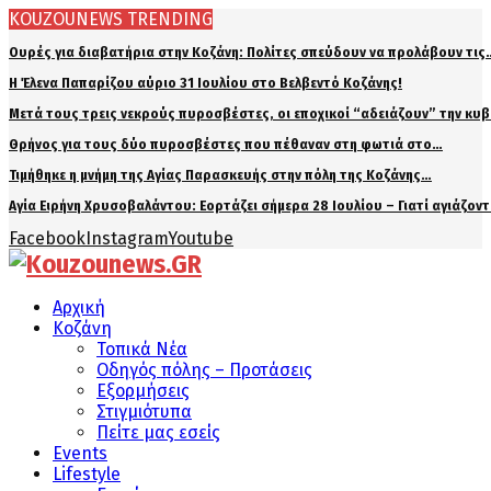
KOUZOUNEWS TRENDING
Ουρές για διαβατήρια στην Κοζάνη: Πολίτες σπεύδουν να προλάβουν τις
Η Έλενα Παπαρίζου αύριο 31 Ιουλίου στο Βελβεντό Κοζάνης!
Μετά τους τρεις νεκρούς πυροσβέστες, οι εποχικοί “αδειάζουν” την κυ
Θρήνος για τους δύο πυροσβέστες που πέθαναν στη φωτιά στο…
Τιμήθηκε η μνήμη της Αγίας Παρασκευής στην πόλη της Κοζάνης…
Αγία Ειρήνη Χρυσοβαλάντου: Εορτάζει σήμερα 28 Ιουλίου – Γιατί αγιάζον
Facebook
Instagram
Youtube
Αρχική
Κοζάνη
Τοπικά Νέα
Οδηγός πόλης – Προτάσεις
Εξορμήσεις
Στιγμιότυπα
Πείτε μας εσείς
Events
Lifestyle