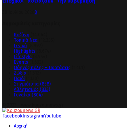
εποχικοί “αδειάζουν” την κυβέρνηση
30 Ιουλίου 2026
0
Δημοφιλείς κατηγορίες
Κοζάνη
(14.064)
Τοπικά Νέα
(12.355)
Γενικά
(8.992)
Highlights
(8.674)
Lifestyle
(3.954)
Events
(1.632)
Οδηγός πόλης – Προτάσεις
(1.461)
Ζώδια
(1.312)
Παιδί
(1.130)
Στιγμιότυπα
(858)
Αθλητισμός
(833)
Γυναίκα
(804)
© 2023 - www.kouzounews.gr
Facebook
Instagram
Youtube
Αρχική