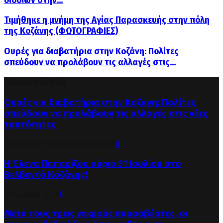
Τιμήθηκε η μνήμη της Αγίας Παρασκευής στην πόλη
της Κοζάνης (ΦΩΤΟΓΡΑΦΙΕΣ)
Ουρές για διαβατήρια στην Κοζάνη: Πολίτες
σπεύδουν να προλάβουν τις αλλαγές στις...
Τελευταία Νέα
Ουρές για διαβατήρια στην Κοζάνη: Πολίτες
σπεύδουν να προλάβουν τις αλλαγές στις νέες
ταυτότητες
30 Ιουλίου 2026
30 Ιουλίου 2026
0
Η Έλενα Παπαρίζου αύριο 31 Ιουλίου στο
Βελβεντό Κοζάνης!
30 Ιουλίου 2026
0
Μετά τους τρεις νεκρούς πυροσβέστες, οι