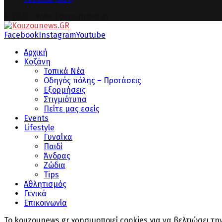
© 2023 - www.kouzounews.gr
Facebook
Instagram
Youtube
Αρχική
Κοζάνη
Τοπικά Νέα
Οδηγός πόλης – Προτάσεις
Εξορμήσεις
Στιγμιότυπα
Πείτε μας εσείς
Events
Lifestyle
Γυναίκα
Παιδί
Άνδρας
Ζώδια
Tips
Αθλητισμός
Γενικά
Επικοινωνία
Το kouzounews.gr χρησιμοποιεί cookies για να βελτιώσει τ