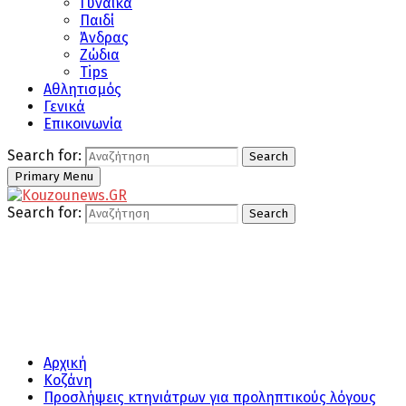
Γυναίκα
Παιδί
Άνδρας
Ζώδια
Tips
Αθλητισμός
Γενικά
Επικοινωνία
Search for:
Search
Primary Menu
Search for:
Search
Αρχική
Κοζάνη
Προσλήψεις κτηνιάτρων για προληπτικούς λόγους