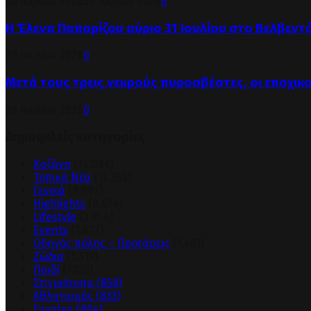
30 Ιουλίου 2026
30 Ιουλίου 2026
0
Η Έλενα Παπαρίζου αύριο 31 Ιουλίου στο Βελβεντ
30 Ιουλίου 2026
0
Μετά τους τρεις νεκρούς πυροσβέστες, οι εποχικ
30 Ιουλίου 2026
0
Δημοφιλείς κατηγορίες
Κοζάνη
(14.064)
Τοπικά Νέα
(12.355)
Γενικά
(8.992)
Highlights
(8.674)
Lifestyle
(3.954)
Events
(1.632)
Οδηγός πόλης – Προτάσεις
(1.461)
Ζώδια
(1.312)
Παιδί
(1.130)
Στιγμιότυπα
(858)
Αθλητισμός
(833)
Γυναίκα
(804)