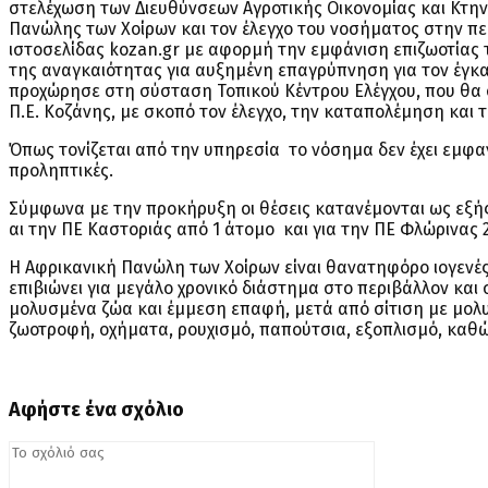
στελέχωση των Διευθύνσεων Αγροτικής Οικονομίας και Κτην
Πανώλης των Χοίρων και τον έλεγχο του νοσήματος στην 
ιστοσελίδας kozan.gr με αφορμή την εμφάνιση επιζωοτίας 
της αναγκαιότητας για αυξημένη επαγρύπνηση για τον έγκα
προχώρησε στη σύσταση Τοπικού Κέντρου Ελέγχου, που θα 
Π.Ε. Κοζάνης, με σκοπό τον έλεγχο, την καταπολέμηση και 
Όπως τονίζεται από την υπηρεσία το νόσημα δεν έχει εμφαν
προληπτικές.
Σύμφωνα με την προκήρυξη οι θέσεις κατανέμονται ως εξής
αι την ΠΕ Καστοριάς από 1 άτομο και για την ΠΕ Φλώρινας 
Η Αφρικανική Πανώλη των Χοίρων είναι θανατηφόρο ιογενές 
επιβιώνει για μεγάλο χρονικό διάστημα στο περιβάλλον κα
μολυσμένα ζώα και έμμεση επαφή, μετά από σίτιση με μολυ
ζωοτροφή, οχήματα, ρουχισμό, παπούτσια, εξοπλισμό, καθώ
Αφήστε ένα σχόλιο