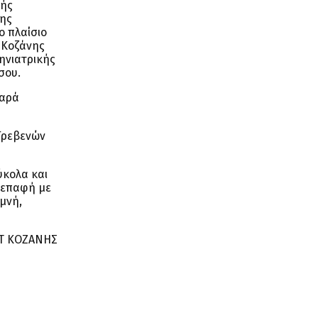
κής
της
ο πλαίσιο
 Κοζάνης
ηνιατρικής
σου.
θαρά
Γρεβενών
ύκολα και
η επαφή με
μνή,
Τ ΚΟΖΑΝΗΣ