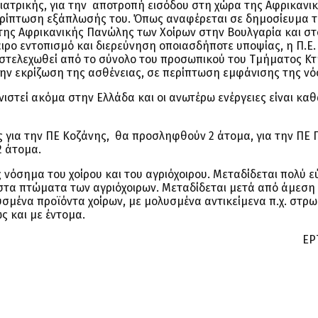
ιατρικής, για την αποτροπή εισόδου στη χώρα της Αφρικανι
περίπτωση εξάπλωσής του. Όπως αναφέρεται σε δημοσίευμα 
της Αφρικανικής Πανώλης των Χοίρων στην Βουλγαρία και στ
ιρο εντοπισμό και διερεύνηση οποιασδήποτε υποψίας, η Π.Ε.
στελεχωθεί από το σύνολο του προσωπικού του Τμήματος Κτ
την εκρίζωση της ασθένειας, σε περίπτωση εμφάνισης της νό
ιστεί ακόμα στην Ελλάδα και οι ανωτέρω ενέργειες είναι κα
 για την ΠΕ Κοζάνης, θα προσληφθούν 2 άτομα, για την ΠΕ 
2 άτομα.
νόσημα του χοίρου και του αγριόχοιρου. Μεταδίδεται πολύ ε
ι στα πτώματα των αγριόχοιρων. Μεταδίδεται μετά από άμεσ
σμένα προϊόντα χοίρων, με μολυσμένα αντικείμενα π.χ. στρω
ς και με έντομα.
ΕΡ