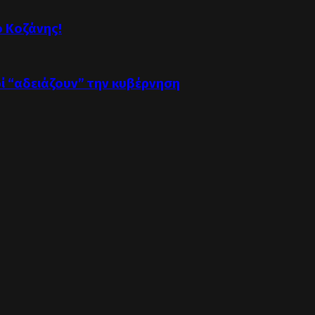
ό Κοζάνης!
οί “αδειάζουν” την κυβέρνηση