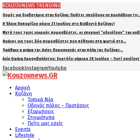
KOUZOUNEWS TRENDING
Ουρές για διαβατήρια στην Κοζάνη: Πολίτες σπεύδουν να προλάβουν τις
Η Έλενα Παπαρίζου αύριο 31 Ιουλίου στο Βελβεντό Κοζάνης!
Μετά τους τρεις νεκρούς πυροσβέστες, οι εποχικοί “αδειάζουν” την κυ
Θρήνος για τους δύο πυροσβέστες που πέθαναν στη φωτιά στο…
Τιμήθηκε η μνήμη της Αγίας Παρασκευής στην πόλη της Κοζάνης…
Αγία Ειρήνη Χρυσοβαλάντου: Εορτάζει σήμερα 28 Ιουλίου – Γιατί αγιάζον
Facebook
Instagram
Youtube
Αρχική
Κοζάνη
Τοπικά Νέα
Οδηγός πόλης – Προτάσεις
Εξορμήσεις
Στιγμιότυπα
Πείτε μας εσείς
Events
Lifestyle