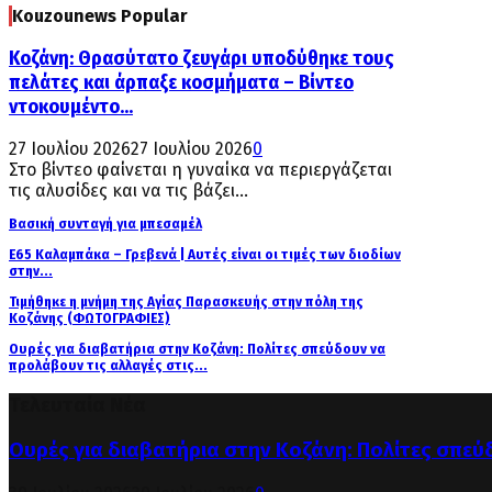
Kouzounews Popular
Κοζάνη: Θρασύτατο ζευγάρι υποδύθηκε τους
πελάτες και άρπαξε κοσμήματα – Βίντεο
ντοκουμέντο...
27 Ιουλίου 2026
27 Ιουλίου 2026
0
Στο βίντεο φαίνεται η γυναίκα να περιεργάζεται
τις αλυσίδες και να τις βάζει...
Βασική συνταγή για μπεσαμέλ
Ε65 Καλαμπάκα – Γρεβενά | Αυτές είναι οι τιμές των διοδίων
στην...
Τιμήθηκε η μνήμη της Αγίας Παρασκευής στην πόλη της
Κοζάνης (ΦΩΤΟΓΡΑΦΙΕΣ)
Ουρές για διαβατήρια στην Κοζάνη: Πολίτες σπεύδουν να
προλάβουν τις αλλαγές στις...
Τελευταία Νέα
Ουρές για διαβατήρια στην Κοζάνη: Πολίτες σπεύ