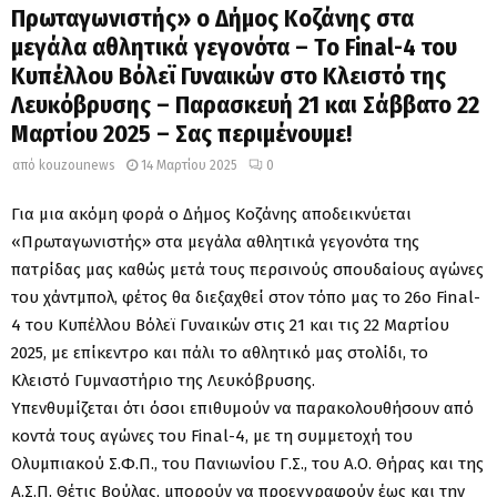
Πρωταγωνιστής» ο Δήμος Κοζάνης στα
μεγάλα αθλητικά γεγονότα – Tο Final-4 του
Κυπέλλου Βόλεϊ Γυναικών στο Κλειστό της
Λευκόβρυσης – Παρασκευή 21 και Σάββατο 22
Μαρτίου 2025 – Σας περιμένουμε!
από
kouzounews
14 Μαρτίου 2025
0
Για μια ακόμη φορά ο Δήμος Κοζάνης αποδεικνύεται
«Πρωταγωνιστής» στα μεγάλα αθλητικά γεγονότα της
πατρίδας μας καθώς μετά τους περσινούς σπουδαίους αγώνες
του χάντμπολ, φέτος θα διεξαχθεί στον τόπο μας το 26ο Final-
4 του Κυπέλλου Βόλεϊ Γυναικών στις 21 και τις 22 Μαρτίου
2025, με επίκεντρο και πάλι το αθλητικό μας στολίδι, το
Κλειστό Γυμναστήριο της Λευκόβρυσης.
Υπενθυμίζεται ότι όσοι επιθυμούν να παρακολουθήσουν από
κοντά τους αγώνες του Final-4, με τη συμμετοχή του
Ολυμπιακού Σ.Φ.Π., του Πανιωνίου Γ.Σ., του Α.Ο. Θήρας και της
Α.Σ.Π. Θέτις Βούλας, μπορούν να προεγγραφούν έως και την