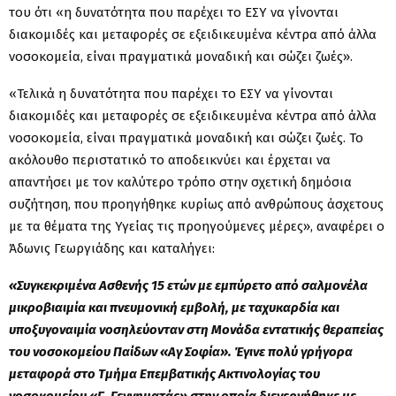
του ότι «η δυνατότητα που παρέχει το ΕΣΥ να γίνονται
διακομιδές και μεταφορές σε εξειδικευμένα κέντρα από άλλα
νοσοκομεία, είναι πραγματικά μοναδική και σώζει ζωές».
«Τελικά η δυνατότητα που παρέχει το ΕΣΥ να γίνονται
διακομιδές και μεταφορές σε εξειδικευμένα κέντρα από άλλα
νοσοκομεία, είναι πραγματικά μοναδική και σώζει ζωές. Το
ακόλουθο περιστατικό το αποδεικνύει και έρχεται να
απαντήσει με τον καλύτερο τρόπο στην σχετική δημόσια
συζήτηση, που προηγήθηκε κυρίως από ανθρώπους άσχετους
με τα θέματα της Υγείας τις προηγούμενες μέρες», αναφέρει ο
Άδωνις Γεωργιάδης και καταλήγει:
«Συγκεκριμένα Ασθενής 15 ετών με εμπύρετο από σαλμονέλα
μικροβιαιμία και πνευμονική εμβολή, με ταχυκαρδία και
υποξυγοναιμία νοσηλεύονταν στη Μονάδα εντατικής θεραπείας
του νοσοκομείου Παίδων «Αγ Σοφία». Έγινε πολύ γρήγορα
μεταφορά στο Τμήμα Επεμβατικής Ακτινολογίας του
νοσοκομείου «Γ. Γεννηματάς» στην οποία διενεργήθηκε με