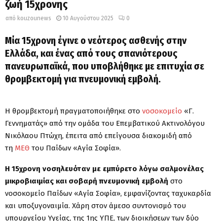
ζωή 15χρονης
από
kouzounews
10 Αυγούστου 2025
0
Μία 15χρονη έγινε ο νεότερος ασθενής στην
Ελλάδα, και ένας από τους σπανιότερους
πανευρωπαϊκά, που υποβλήθηκε με επιτυχία σε
θρομβεκτομή για πνευμονική εμβολή.
Η θρομβεκτομή πραγματοποιήθηκε στο
νοσοκομείο
«Γ.
Γεννηματάς» από την ομάδα του Επεμβατικού Ακτινολόγου
Νικόλαου Πτώχη, έπειτα από επείγουσα διακομιδή από
τη
ΜΕΘ
του Παίδων «Αγία Σοφία».
Η 15χρονη νοσηλευόταν με εμπύρετο λόγω σαλμονέλας
μικροβιαιμίας και σοβαρή πνευμονική εμβολή
στο
νοσοκομείο Παίδων «Αγία Σοφία», εμφανίζοντας ταχυκαρδία
και υποξυγοναιμία. Χάρη στον άμεσο συντονισμό του
υπουργείου Υγείας, της 1ης ΥΠΕ, των διοικήσεων των δύο