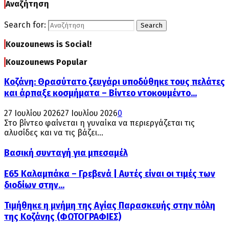
Αναζήτηση
Search for:
Search
Kouzounews is Social!
Kouzounews Popular
Κοζάνη: Θρασύτατο ζευγάρι υποδύθηκε τους πελάτες
και άρπαξε κοσμήματα – Βίντεο ντοκουμέντο...
27 Ιουλίου 2026
27 Ιουλίου 2026
0
Στο βίντεο φαίνεται η γυναίκα να περιεργάζεται τις
αλυσίδες και να τις βάζει...
Βασική συνταγή για μπεσαμέλ
Ε65 Καλαμπάκα – Γρεβενά | Αυτές είναι οι τιμές των
διοδίων στην...
Τιμήθηκε η μνήμη της Αγίας Παρασκευής στην πόλη
της Κοζάνης (ΦΩΤΟΓΡΑΦΙΕΣ)