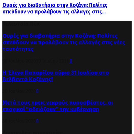
Ουρές για διαβατήρια στην Κοζάνη: Πολίτες
σπεύδουν να προλάβουν τις αλλαγές στις...
Τελευταία Νέα
Ουρές για διαβατήρια στην Κοζάνη: Πολίτες
σπεύδουν να προλάβουν τις αλλαγές στις νέες
ταυτότητες
30 Ιουλίου 2026
30 Ιουλίου 2026
0
Η Έλενα Παπαρίζου αύριο 31 Ιουλίου στο
Βελβεντό Κοζάνης!
30 Ιουλίου 2026
0
Μετά τους τρεις νεκρούς πυροσβέστες, οι
εποχικοί “αδειάζουν” την κυβέρνηση
30 Ιουλίου 2026
0
Δημοφιλείς κατηγορίες