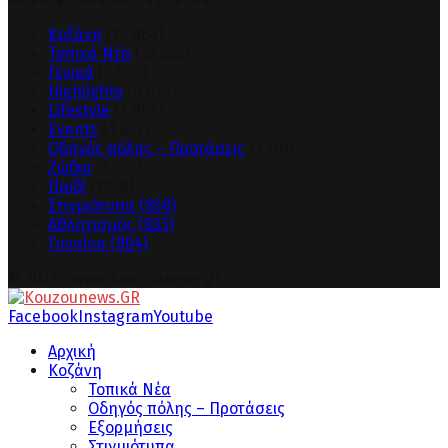
Κοζάνη
(14.064)
Τοπικά Νέα
(12.355)
Γενικά
(8.992)
Highlights
(8.674)
Lifestyle
(3.954)
Events
(1.632)
Οδηγός πόλης – Προτάσεις
(1.461)
Ζώδια
(1.312)
Παιδί
(1.130)
Στιγμιότυπα
(858)
Αθλητισμός
(833)
Γυναίκα
(804)
© 2023 - www.kouzounews.gr
Facebook
Instagram
Youtube
Αρχική
Κοζάνη
Τοπικά Νέα
Οδηγός πόλης – Προτάσεις
Εξορμήσεις
Στιγμιότυπα