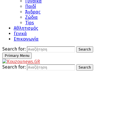
Γυναίκα
Παιδί
Άνδρας
Ζώδια
Tips
Αθλητισμός
Γενικά
Επικοινωνία
Search for:
Search
Primary Menu
Search for:
Search