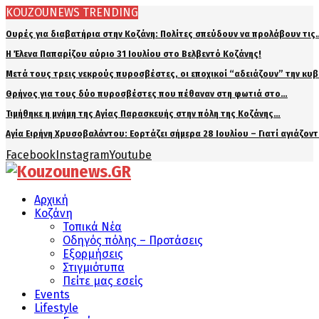
KOUZOUNEWS TRENDING
Ουρές για διαβατήρια στην Κοζάνη: Πολίτες σπεύδουν να προλάβουν τις
Η Έλενα Παπαρίζου αύριο 31 Ιουλίου στο Βελβεντό Κοζάνης!
Μετά τους τρεις νεκρούς πυροσβέστες, οι εποχικοί “αδειάζουν” την κυ
Θρήνος για τους δύο πυροσβέστες που πέθαναν στη φωτιά στο…
Τιμήθηκε η μνήμη της Αγίας Παρασκευής στην πόλη της Κοζάνης…
Αγία Ειρήνη Χρυσοβαλάντου: Εορτάζει σήμερα 28 Ιουλίου – Γιατί αγιάζον
Facebook
Instagram
Youtube
Αρχική
Κοζάνη
Τοπικά Νέα
Οδηγός πόλης – Προτάσεις
Εξορμήσεις
Στιγμιότυπα
Πείτε μας εσείς
Events
Lifestyle