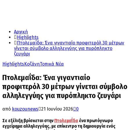
Αρχική
Highlights
Πτολεμαΐδα: Ένα γιγαντιαίο προφιτερόλ 30 μέτρων
γίνεται σύμβολο αλληλεγγύης για πυρόπληκτο
ζευγάρι
Highlights
Κοζάνη
Τοπικά Νέα
Πτολεμαΐδα: Ένα γιγαντιαίο
προφιτερόλ 30 μέτρων γίνεται σύμβολο
αλληλεγγύης για πυρόπληκτο ζευγάρι
από
kouzounews
21 Ιουνίου 2026
0
Σε εξέλιξη βρίσκεται στην
Πτολεμαΐδα
ένα πρωτόγνωρο
εγχείρημα αλληλεγγύης, με επίκεντρο τη δημιουργία ενός