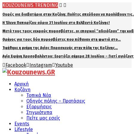
KOUZOUNEWS TRENDING
Ουρές για διαβατήρια στην Κοζάνη: Πολίτες σπεύδουν να προλάβουν τις
Η Έλενα Παπαρίζου αύριο 31 Ιουλίου στο Βελβεντό Κοζάνης!
Μετά τους τρεις νεκρούς πυροσβέστες, οι εποχικοί “αδειάζουν” την κυ
Θρήνος για τους δύο πυροσβέστες που πέθαναν στη φωτιά στο…
Τιμήθηκε η μνήμη της Αγίας Παρασκευής στην πόλη της Κοζάνης…
Αγία Ειρήνη Χρυσοβαλάντου: Εορτάζει σήμερα 28 Ιουλίου – Γιατί αγιάζον
Facebook
Instagram
Youtube
Αρχική
Κοζάνη
Τοπικά Νέα
Οδηγός πόλης – Προτάσεις
Εξορμήσεις
Στιγμιότυπα
Πείτε μας εσείς
Events
Lifestyle