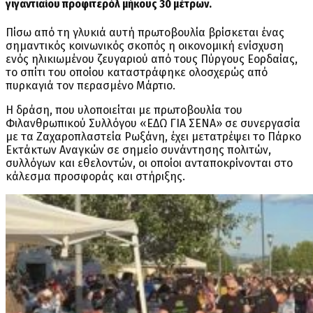
γιγαντιαίου προφιτερόλ μήκους 30 μέτρων.
Πίσω από τη γλυκιά αυτή πρωτοβουλία βρίσκεται ένας
σημαντικός κοινωνικός σκοπός η οικονομική ενίσχυση
ενός ηλικιωμένου ζευγαριού από τους Πύργους Εορδαίας,
το σπίτι του οποίου καταστράφηκε ολοσχερώς από
πυρκαγιά τον περασμένο Μάρτιο.
Η δράση, που υλοποιείται με πρωτοβουλία του
Φιλανθρωπικού Συλλόγου «ΕΔΩ ΓΙΑ ΣΕΝΑ» σε συνεργασία
με τα Ζαχαροπλαστεία Ρωξάνη, έχει μετατρέψει το Πάρκο
Εκτάκτων Αναγκών σε σημείο συνάντησης πολιτών,
συλλόγων και εθελοντών, οι οποίοι ανταποκρίνονται στο
κάλεσμα προσφοράς και στήριξης.