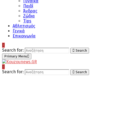
Γυναίκα
Παιδί
Άνδρας
Ζώδια
Tips
Αθλητισμός
Γενικά
Επικοινωνία
Search for:
Search
Primary Menu
Search for:
Search