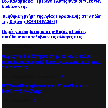
Ε65 Καλαμπάκα – Γρεβενά | Αυτές είναι οι τιμές των
διοδίων στην...
Τιμήθηκε η μνήμη της Αγίας Παρασκευής στην πόλη
της Κοζάνης (ΦΩΤΟΓΡΑΦΙΕΣ)
Ουρές για διαβατήρια στην Κοζάνη: Πολίτες
σπεύδουν να προλάβουν τις αλλαγές στις...
Τελευταία Νέα
Ουρές για διαβατήρια στην Κοζάνη: Πολίτες
σπεύδουν να προλάβουν τις αλλαγές στις νέες
ταυτότητες
30 Ιουλίου 2026
30 Ιουλίου 2026
0
Η Έλενα Παπαρίζου αύριο 31 Ιουλίου στο
Βελβεντό Κοζάνης!
30 Ιουλίου 2026
0