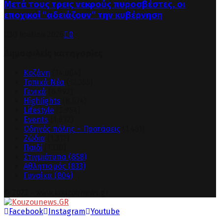
Μετά τους τρεις νεκρούς πυροσβέστες, οι
εποχικοί “αδειάζουν” την κυβέρνηση
30 Ιουλίου 2026
0
Δημοφιλείς κατηγορίες
Κοζάνη
(14.064)
Τοπικά Νέα
(12.355)
Γενικά
(8.992)
Highlights
(8.674)
Lifestyle
(3.954)
Events
(1.632)
Οδηγός πόλης – Προτάσεις
(1.461)
Ζώδια
(1.312)
Παιδί
(1.130)
Στιγμιότυπα
(858)
Αθλητισμός
(833)
Γυναίκα
(804)
© 2023 - www.kouzounews.gr
Facebook
Instagram
Youtube