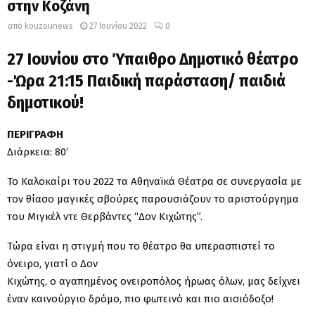
στην Κοζάνη
από
kouzounews
27 Ιουνίου 2022
0
27 Ιουνίου στο Ύπαιθρο Δημοτικό θέατρο
-Ώρα 21:15 Παιδική παράσταση/ παιδιά
δημοτικού!
ΠΕΡΙΓΡΑΦΗ
Διάρκεια: 80′
Το Καλοκαίρι του 2022 τα Αθηναϊκά Θέατρα σε συνεργασία με
τον θίασο μαγικές σβούρες παρουσιάζουν το αριστούργημα
του Μιγκέλ ντε Θερβάντες “Δον Κιχώτης”.
Tώρα είναι η στιγμή που το θέατρο θα υπερασπιστεί το
όνειρο, γιατί ο Δον
Κιχώτης, ο αγαπημένος ονειροπόλος ήρωας όλων, μας δείχνει
έναν καινούργιο δρόμο, πιο φωτεινό και πιο αισιόδοξο!