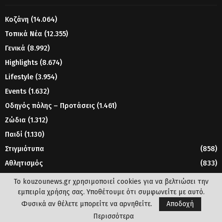
Κοζάνη
(14.064)
Τοπικά Νέα
(12.355)
Γενικά
(8.992)
Highlights
(8.674)
Lifestyle
(3.954)
Events
(1.632)
Οδηγός πόλης – Προτάσεις
(1.461)
Ζώδια
(1.312)
Παιδί
(1.130)
Στιγμιότυπα
(858)
Αθλητισμός
(833)
Γυναίκα
(804)
Το kouzounews.gr χρησιμοποιεί cookies για να βελτιώσει την
εμπειρία χρήσης σας. Υποθέτουμε ότι συμφωνείτε με αυτό.
Φυσικά αν θέλετε μπορείτε να αρνηθείτε.
Αποδοχή
© 2023 - www.kouzounews.gr
Περισσότερα