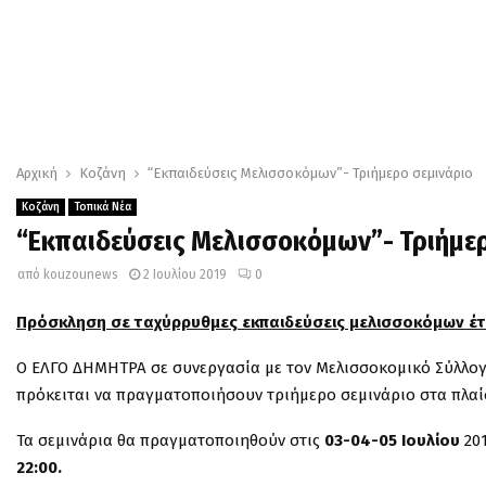
Αρχική
Κοζάνη
“Εκπαιδεύσεις Μελισσοκόμων”- Τριήμερο σεμινάριο
Κοζάνη
Τοπικά Νέα
“Εκπαιδεύσεις Μελισσοκόμων”- Τριήμερ
από
kouzounews
2 Ιουλίου 2019
0
Πρόσκληση σε ταχύρρυθμες εκπαιδεύσεις μελισσοκόμων έτ
Ο ΕΛΓΟ ΔΗΜΗΤΡΑ σε συνεργασία με τον Μελισσοκομικό Σύλλογ
πρόκειται να πραγματοποιήσουν τριήμερο σεμινάριο στα πλαί
Τα σεμινάρια θα πραγματοποιηθούν στις
03-04-05 Ιουλίου
20
22:00.