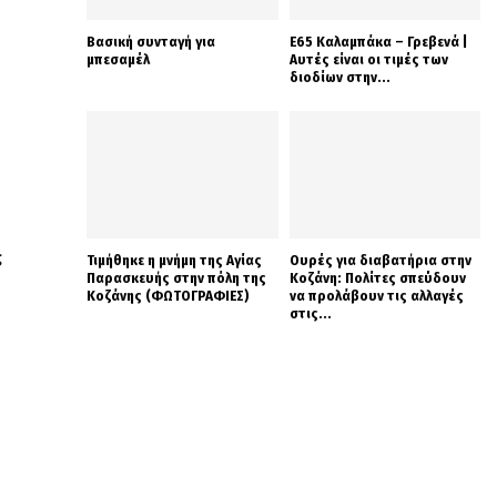
Βασική συνταγή για
Ε65 Καλαμπάκα – Γρεβενά |
μπεσαμέλ
Αυτές είναι οι τιμές των
διοδίων στην...
ς
Τιμήθηκε η μνήμη της Αγίας
Ουρές για διαβατήρια στην
Παρασκευής στην πόλη της
Κοζάνη: Πολίτες σπεύδουν
Κοζάνης (ΦΩΤΟΓΡΑΦΙΕΣ)
να προλάβουν τις αλλαγές
στις...