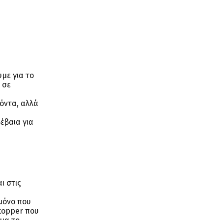
με για το
 σε
ϊόντα, αλλά
έβαια για
ι στις
 μόνο που
stopper που