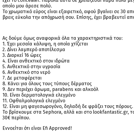
έχει το concealer. Παρόλα αυτά δε χρειάζεσαι πάρα πολύ μ
οποίο μου άρεσε πολύ.
Το χρωματικό εύρος είναι εξαιρετικό, αφού βγαίνει σε 30 α
βρεις εύκολα την απόχρωσή σου. Επίσης, έχει βραβευτεί από 
Ας δούμε όμως αναφορικά όλα τα χαρακτηριστικά του:
1. Έχει μεσαία κάλυψη, η οποία χτίζεται
2. Δίνει λαμπερό αποτέλεσμα
3. Διαρκεί 16 ώρες
4. Είναι ανθεκτικό στον ιδρώτα
5. Ανθεκτικό στην υγρασία
6. Ανθεκτικό στο νερό
7. Δε μεταφέρεται
8. Κάνει για όλους τους τύπους δέρματος
9. Δεν περιέχει άρωμα, parabens και αλκοόλ
10. Είναι δερματολογικά ελεγμένο
11. Οφθαλμολογικά ελεγμένο
12. Είναι μη φαγεσωρογόνο, δηλαδή δε φράζει τους πόρους.
Το βρίσκουμε στα Sephora, αλλά και στο lookfantastic.gr, 
30€ περίπου.
Εννοείται ότι είναι Efi Approved!