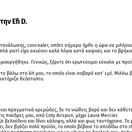
ην Efi D.
ατανάλωσης, concealer, οπότε σήμερα ήρθε η ώρα να μιλήσου
λά γιατί είχα ακούσει καλά λόγια κατά καιρούς και το βρήκα
ημιουργήθηκε. Γενικώς, ξέρετε ότι ερωτεύομαι εύκολα με προ
ο βάλω στο kit μου, το οποίο είναι σοβαρό κατ’ εμέ. Μιλάω β
ρακτήριζα θεόσταλτο.
ναι πραγματικά κρεμώδες, δε το νιώθεις βαρύ και δεν κάθετα
ς πούδρες μου, από Coty Airspun, μέχρι Laura Mercier.
ζα βελούδινο και δίνει κάλυψη, αλλά και φως ταυτόχρονα. Το
χει, δεν βγάζει πολύ προϊόν, το οποίο βέβαια το αποδίδω στο 