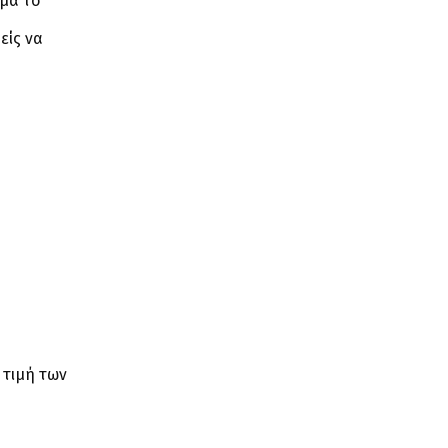
γμα το
είς να
 τιμή των