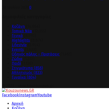
30 Ιουλίου 2026
0
Δημοφιλείς κατηγορίες
Κοζάνη
(14.064)
Τοπικά Νέα
(12.355)
Γενικά
(8.992)
Highlights
(8.674)
Lifestyle
(3.954)
Events
(1.632)
Οδηγός πόλης – Προτάσεις
(1.461)
Ζώδια
(1.312)
Παιδί
(1.130)
Στιγμιότυπα
(858)
Αθλητισμός
(833)
Γυναίκα
(804)
© 2023 - www.kouzounews.gr
Facebook
Instagram
Youtube
Αρχική
Κοζάνη