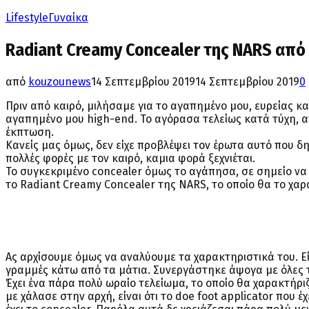
Lifestyle
Γυναίκα
Radiant Creamy Concealer της NARS από τ
από
kouzounews
14 Σεπτεμβρίου 2019
14 Σεπτεμβρίου 2019
0
Πριν από καιρό, μιλήσαμε για το αγαπημένο μου, ευρείας κ
αγαπημένο μου high-end. Το αγόρασα τελείως κατά τύχη, απ
έκπτωση.
Κανείς μας όμως, δεν είχε προβλέψει τον έρωτα αυτό που δ
πολλές φορές με τον καιρό, καμια φορά ξεχνιέται.
Το συγκεκριμένο concealer όμως το αγάπησα, σε σημείο να τ
το Radiant Creamy Concealer της NARS, το οποίο θα το χα
Ας αρχίσουμε όμως να αναλύουμε τα χαρακτηριστικά του. Εί
γραμμές κάτω από τα μάτια. Συνεργάστηκε άψογα με όλες τι
Έχει ένα πάρα πολύ ωραίο τελείωμα, το οποίο θα χαρακτήρι
με χάλασε στην αρχή, είναι ότι το doe foot applicator που έ