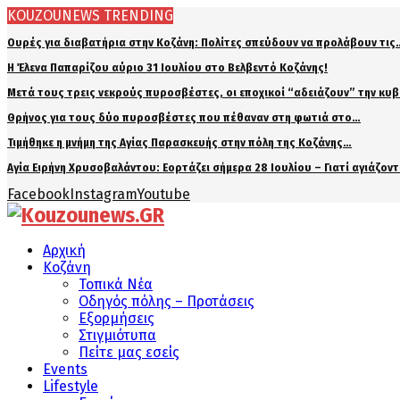
KOUZOUNEWS TRENDING
Ουρές για διαβατήρια στην Κοζάνη: Πολίτες σπεύδουν να προλάβουν τις
Η Έλενα Παπαρίζου αύριο 31 Ιουλίου στο Βελβεντό Κοζάνης!
Μετά τους τρεις νεκρούς πυροσβέστες, οι εποχικοί “αδειάζουν” την κυ
Θρήνος για τους δύο πυροσβέστες που πέθαναν στη φωτιά στο…
Τιμήθηκε η μνήμη της Αγίας Παρασκευής στην πόλη της Κοζάνης…
Αγία Ειρήνη Χρυσοβαλάντου: Εορτάζει σήμερα 28 Ιουλίου – Γιατί αγιάζον
Facebook
Instagram
Youtube
Αρχική
Κοζάνη
Τοπικά Νέα
Οδηγός πόλης – Προτάσεις
Εξορμήσεις
Στιγμιότυπα
Πείτε μας εσείς
Events
Lifestyle