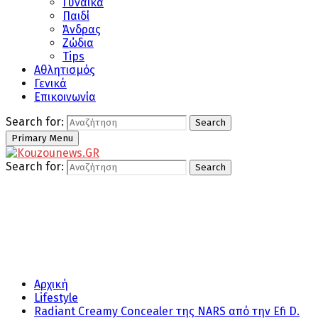
Γυναίκα
Παιδί
Άνδρας
Ζώδια
Tips
Αθλητισμός
Γενικά
Επικοινωνία
Search for:
Search
Primary Menu
Search for:
Search
Αρχική
Lifestyle
Radiant Creamy Concealer της NARS από την Efi D.