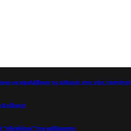
δουν να προλάβουν τις αλλαγές στις νέες ταυτότη
ό Κοζάνης!
οί “αδειάζουν” την κυβέρνηση