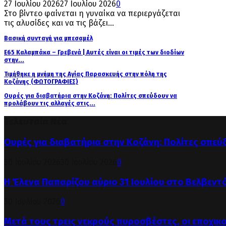
27 Ιουλίου 2026
27 Ιουλίου 2026
0
Στο βίντεο φαίνεται η γυναίκα να περιεργάζεται
τις αλυσίδες και να τις βάζει...
Βασική συνταγή για μπεσαμέλ
Ε65 Καλαμπάκα – Γρεβενά | Αυτές είναι οι τιμές των διοδίων
στην...
Τιμήθηκε η μνήμη της Αγίας Παρασκευής στην πόλη της
Κοζάνης (ΦΩΤΟΓΡΑΦΙΕΣ)
Ουρές για διαβατήρια στην Κοζάνη: Πολίτες σπεύδουν να
προλάβουν τις αλλαγές στις...
Τελευταία Νέα
Ουρές για διαβατήρια στην Κοζάνη: Πολίτες σπεύ
30 Ιουλίου 2026
30 Ιουλίου 2026
0
Η Έλενα Παπαρίζου αύριο 31 Ιουλίου στο Βελβεντ
30 Ιουλίου 2026
0
Μετά τους τρεις νεκρούς πυροσβέστες, οι εποχικ