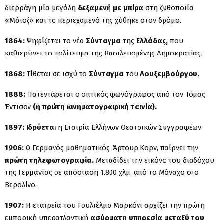
διερράγη μία μεγάλη
δεξαμενή με μπίρα
στη ζυθοποιία
«Μάιοξ» και το περιεχόμενό της χύθηκε στον δρόμο.
1864:
Ψηφίζεται το νέο
Σύνταγμα
της
Ελλάδας,
που
καθιερώνει το πολίτευμα της Βασιλευομένης Δημοκρατίας.
1868:
Τίθεται σε ισχύ το
Σύνταγμα
του
Λουξεμβούργου.
1888:
Πατεντάρεται ο οπτικός φωνόγραφος από τον Τόμας
Έντισον
(η πρώτη κινηματογραφική ταινία).
1897:
Ιδρύεται
η Εταιρία Ελλήνων Θεατρικών Συγγραφέων.
1906:
Ο Γερμανός μαθηματικός, Άρτουρ Κορν, παίρνει την
πρώτη τηλεφωτογραφία.
Μεταδίδει την εικόνα του διαδόχου
της Γερμανίας σε απόσταση 1.800 χλμ. από το Μόναχο στο
Βερολίνο.
1907:
Η εταιρεία του Γουλιέλμο Μαρκόνι αρχίζει την πρώτη
εμπορική υπερατλαντική
ασύρματη υπηρεσία μεταξύ του