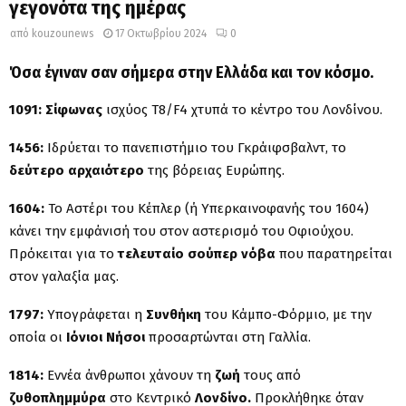
γεγονότα της ημέρας
από
kouzounews
17 Οκτωβρίου 2024
0
Όσα έγιναν σαν σήμερα στην Ελλάδα και τον κόσμο.
1091:
Σίφωνας
ισχύος T8/F4 χτυπά το κέντρο του Λονδίνου.
1456:
Ιδρύεται το πανεπιστήμιο του Γκράιφσβαλντ, το
δεύτερο αρχαιότερο
της βόρειας Ευρώπης.
1604:
Το Αστέρι του Κέπλερ (ή Υπερκαινοφανής του 1604)
κάνει την εμφάνισή του στον αστερισμό του Οφιούχου.
Πρόκειται για το
τελευταίο σούπερ νόβα
που παρατηρείται
στον γαλαξία μας.
1797:
Υπογράφεται η
Συνθήκη
του Κάμπο-Φόρμιο, με την
οποία οι
Ιόνιοι Νήσοι
προσαρτώνται στη Γαλλία.
1814:
Εννέα άνθρωποι χάνουν τη
ζωή
τους από
ζυθοπλημμύρα
στο Κεντρικό
Λονδίνο.
Προκλήθηκε όταν