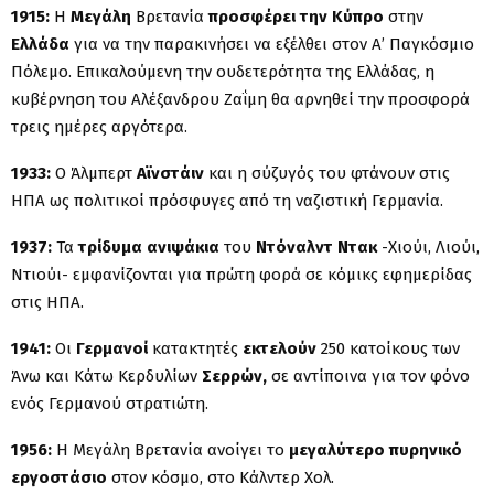
1915:
Η
Μεγάλη
Βρετανία
προσφέρει την
Κύπρο
στην
Ελλάδα
για να την παρακινήσει να εξέλθει στον Α’ Παγκόσμιο
Πόλεμο. Επικαλούμενη την ουδετερότητα της Ελλάδας, η
κυβέρνηση του Αλέξανδρου Ζαΐμη θα αρνηθεί την προσφορά
τρεις ημέρες αργότερα.
1933:
Ο Άλμπερτ
Αϊνστάιν
και η σύζυγός του φτάνουν στις
ΗΠΑ ως πολιτικοί πρόσφυγες από τη ναζιστική Γερμανία.
1937:
Τα
τρίδυμα ανιψάκια
του
Ντόναλντ Ντακ
-Χιούι, Λιούι,
Ντιούι- εμφανίζονται για πρώτη φορά σε κόμικς εφημερίδας
στις ΗΠΑ.
1941:
Οι
Γερμανοί
κατακτητές
εκτελούν
250 κατοίκους των
Άνω και Κάτω Κερδυλίων
Σερρών,
σε αντίποινα για τον φόνο
ενός Γερμανού στρατιώτη.
1956:
Η Μεγάλη Βρετανία ανοίγει το
μεγαλύτερο πυρηνικό
εργοστάσιο
στον κόσμο, στο Κάλντερ Χολ.