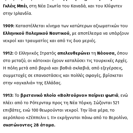
Γκλέις Μπέι,
στη Νέα Σκωτία του Καναδά, και του Κλίφντεν
στην Ιρλανδία.
1909:
Καταστέλλεται κίνημα των κατώτερων αξιωματικών του
Ελληνικού Πολεμικού Ναυτικού,
με αποτέλεσμα να υπάρξουν
νεκροί και τραυματίες και από τις δυο μεριές.
1912:
Ο Ελληνικός Στρατός
απελευθερώνει
τη
Νάουσα,
όπου
στο μεταξύ, οι κάτοικοι έχουν καταλύσει τις τουρκικές Αρχές.
Η πόλη μετά από βαριά και βαθιά σκλαβιά, από εξεγέρσεις,
συμμετοχές σε επαναστάσεις και πολλές σφαγές, βρίσκεται
στην «αγκαλιά» της Ελλάδας.
1913:
Το
βρετανικό πλοίο «Βολτούρνο» παίρνει φωτιά
, ενώ
πλέει από το Ρότερνταμ προς τη Νέα Υόρκη. Σώζονται 521
επιβάτες, ενώ 100 θεωρούνται νεκροί. Την ίδια μέρα, το
αερόπλοιο «Ζέππελιν L II» εκρήγνυται πάνω από το Βερολίνο,
σκοτώνοντας 28 άτομα.