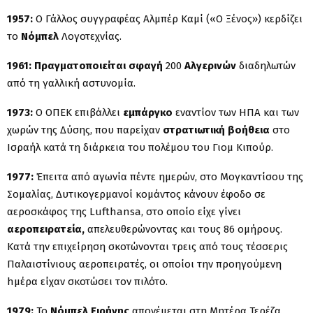
1957:
Ο Γάλλος συγγραφέας Αλμπέρ Καμί («Ο Ξένος») κερδίζει
το
Νόμπελ
Λογοτεχνίας.
1961:
Πραγματοποιείται σφαγή
200
Αλγερινών
διαδηλωτών
από τη γαλλική αστυνομία.
1973:
Ο ΟΠΕΚ επιβάλλει
εμπάργκο
εναντίον των ΗΠΑ και των
χωρών της Δύσης, που παρείχαν
στρατιωτική βοήθεια
στο
Ισραήλ κατά τη διάρκεια του πολέμου του Γιομ Κιπούρ.
1977:
Έπειτα από αγωνία πέντε ημερών, στο Μογκαντίσου της
Σομαλίας, Δυτικογερμανοί κομάντος κάνουν έφοδο σε
αεροσκάφος της Lufthansa, στο οποίο είχε γίνει
αεροπειρατεία,
απελευθερώνοντας και τους 86 ομήρους.
Κατά την επιχείρηση σκοτώνονται τρεις από τους τέσσερις
Παλαιστίνιους αεροπειρατές, οι οποίοι την προηγούμενη
hμέρα είχαν σκοτώσει τον πιλότο.
1979:
Το
Νόμπελ Ειρήνης
απονέμεται στη Μητέρα Τερέζα.