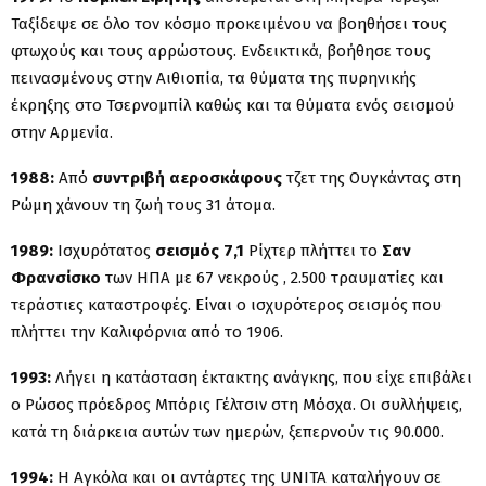
Ταξίδεψε σε όλο τον κόσμο προκειμένου να βοηθήσει τους
φτωχούς και τους αρρώστους. Ενδεικτικά, βοήθησε τους
πεινασμένους στην Αιθιοπία, τα θύματα της πυρηνικής
έκρηξης στο Τσερνομπίλ καθώς και τα θύματα ενός σεισμού
στην Αρμενία.
1988:
Από
συντριβή αεροσκάφους
τζετ της Ουγκάντας στη
Ρώμη χάνουν τη ζωή τους 31 άτομα.
1989:
Ισχυρότατος
σεισμός 7,1
Ρίχτερ πλήττει το
Σαν
Φρανσίσκο
των ΗΠΑ με 67 νεκρούς , 2.500 τραυματίες και
τεράστιες καταστροφές. Είναι ο ισχυρότερος σεισμός που
πλήττει την Καλιφόρνια από το 1906.
1993:
Λήγει η κατάσταση έκτακτης ανάγκης, που είχε επιβάλει
ο Ρώσος πρόεδρος Μπόρις Γέλτσιν στη Μόσχα. Οι συλλήψεις,
κατά τη διάρκεια αυτών των ημερών, ξεπερνούν τις 90.000.
1994:
Η Αγκόλα και οι αντάρτες της UNITA καταλήγουν σε