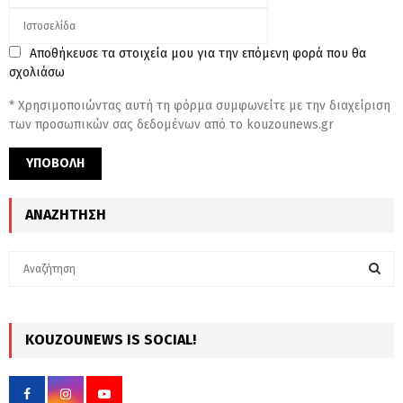
Αποθήκευσε τα στοιχεία μου για την επόμενη φορά που θα
σχολιάσω
* Χρησιμοποιώντας αυτή τη φόρμα συμφωνείτε με την διαχείριση
των προσωπικών σας δεδομένων από το kouzounews.gr
ΑΝΑΖΉΤΗΣΗ
S
e
a
S
r
c
KOUZOUNEWS IS SOCIAL!
E
h
f
A
o