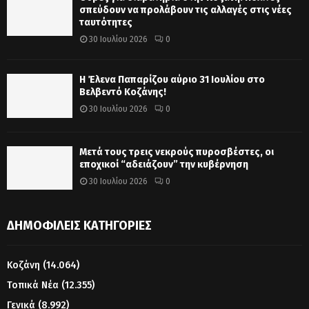
σπεύδουν να προλάβουν τις αλλαγές στις νέες
ταυτότητες
30 Ιουλίου 2026
0
Η Έλενα Παπαρίζου αύριο 31 Ιουλίου στο
Βελβεντό Κοζάνης!
30 Ιουλίου 2026
0
Μετά τους τρεις νεκρούς πυροσβέστες, οι
εποχικοί “αδειάζουν” την κυβέρνηση
30 Ιουλίου 2026
0
ΔΗΜΟΦΙΛΕΊΣ ΚΑΤΗΓΟΡΊΕΣ
Κοζάνη
(14.064)
Τοπικά Νέα
(12.355)
Γενικά
(8.992)