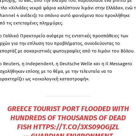
εριοχής. Το BBC, από την πλευρά του, παρουσίασε ένα βίντεο με
ίτλο «Χιλιάδες νεκρά ψάρια καλύπτουν λιμάνι στην Ελλάδα», ενώ 
hannel 4 ανέδειξε το σπάνιο αυτό φαινόμενο που προκλήθηκε
πό τις εκτεταμένες πλημμύρες.
ο Γαλλικό Πρακτορείο ανέφερε τις εντατικές προσπάθειες των
ρχών για την επίλυση του προβλήματος, συνοδεύοντας το
επορτάζ με σοκαριστικές φωτογραφίες από το λιμάνι του Βόλου.
ο Reuters, η Independent, η Deutsche Welle και η Il Messagero
σχολήθηκαν επίσης με το θέμα, με την τελευταία να το
αρακτηρίζει ως «οικολογική καταστροφή».
GREECE TOURIST PORT FLOODED WITH
HUNDREDS OF THOUSANDS OF DEAD
FISH
HTTPS://T.CO/3XS09OGJZL
— GUARDIAN ENVIRONMENT