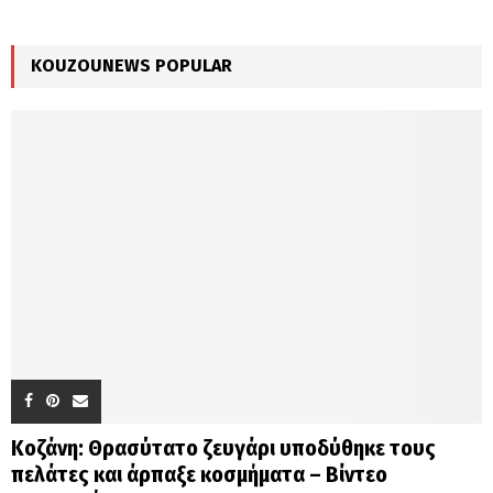
:
C
KOUZOUNEWS POPULAR
H
Κοζάνη: Θρασύτατο ζευγάρι υποδύθηκε τους
πελάτες και άρπαξε κοσμήματα – Βίντεο