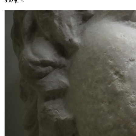
αίγλη!….»