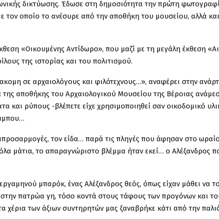
νωνικής δικτύωσης. Έδωσε στη δημοσιότητα την πρώτη φωτογραφ
ε τον οποίο το ανέσυρε από την αποθήκη του μουσείου, αλλά κα
κθεση «Οικουμένης Αντίδωρο», που μαζί με τη μεγάλη έκθεση «Α
φίλους της ιστορίας και του πολιτισμού.
ακομη σε αρχαιολόγους και φιλότεχνους…», αναφέρει στην ανάρ
ωνιά της αποθήκης του Αρχαιολογικού Μουσείου της Βέροιας ανάμε
τα και ρύπους -βλέπετε είχε χρησιμοποιηθεί σαν οικοδομικό υλι
κάμπου…
αναπροσαρμογές, τον είδα… παρά τις πληγές που άφησαν στο ωραί
οπόλα μάτια, το απαραγνώριστο βλέμμα ήταν εκεί… ο Αλέξανδρος π
εργαμηνού μπαρόκ, ένας Αλέξανδρος θεός, όπως είχαν μάθει να τ
ω στην πατρώα γη, τόσο κοντά στους τάφους των προγόνων και το
τα χέρια των άξιων συντηρητών μας ξαναβρήκε κάτι από την παλι