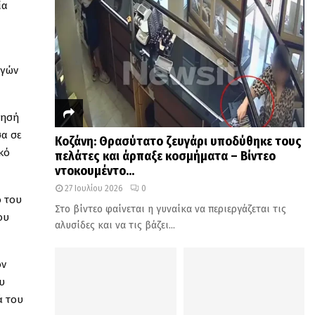
ία
ι
ιγών
τησή
σα σε
Κοζάνη: Θρασύτατο ζευγάρι υποδύθηκε τους
κό
πελάτες και άρπαξε κοσμήματα – Βίντεο
ντοκουμέντο...
27 Ιουλίου 2026
0
ο του
Στο βίντεο φαίνεται η γυναίκα να περιεργάζεται τις
ου
αλυσίδες και να τις βάζει...
ον
υ
ά του