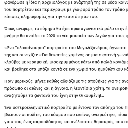
φανέρωσε η ίδια η αρχαιολόγος με ανάρτησή της σε μέσο κοι
του πορτρέτου και περιέγραψε με γλαφυρό τρόπο τον τρόπο μ
κάποιες πληροφορίες για την «ταυτότητά» του.
Όπως ανέφερε, το εύρημα θα έχει πρωταγωνιστικό ρόλο στην έ
μνήμη» θα ανοίξει το 2020 το νέο μουσείο των Αιγών για τους 
«Ένα “ολοκαίνουριο” πορτραίτο του Μεγαλέξανδρου, άγνωστο 
της και συνεχίζει: «Για δεκαετίες χαμένος σε μια σκοτεινή γ
κλούβες με κεραμεική, μισοκρυμμένος κάτω από παλιά κονιάμα
και βρέθηκε στα μπάζα κοντά σε ένα χωριό του ημαθιώτικου 
Πριν μερικούς, μήνες καθώς αδειάζαμε τις αποθήκες για τις 
πρόσωπο οι αιώνες και η άγνοια, η λεοντίσια χαίτη, τα ονειρ
αναζητούμε τα ζωντανά του ίχνη στην Οικουμένη!…
Ένα υστεροελληνιστικό πορτραίτο με έντονο τον απόηχο του Π
βλέπουν οι πολίτες του κόσμου που εκείνος ονειρεύτηκε, πίσ
γιου του, ένας απροσδόκητος και ανέλπιστος θησαυρός, που σ