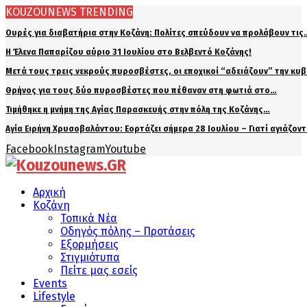
KOUZOUNEWS TRENDING
Ουρές για διαβατήρια στην Κοζάνη: Πολίτες σπεύδουν να προλάβουν τις
Η Έλενα Παπαρίζου αύριο 31 Ιουλίου στο Βελβεντό Κοζάνης!
Μετά τους τρεις νεκρούς πυροσβέστες, οι εποχικοί “αδειάζουν” την κυ
Θρήνος για τους δύο πυροσβέστες που πέθαναν στη φωτιά στο…
Τιμήθηκε η μνήμη της Αγίας Παρασκευής στην πόλη της Κοζάνης…
Αγία Ειρήνη Χρυσοβαλάντου: Εορτάζει σήμερα 28 Ιουλίου – Γιατί αγιάζον
Facebook
Instagram
Youtube
Αρχική
Κοζάνη
Τοπικά Νέα
Οδηγός πόλης – Προτάσεις
Εξορμήσεις
Στιγμιότυπα
Πείτε μας εσείς
Events
Lifestyle