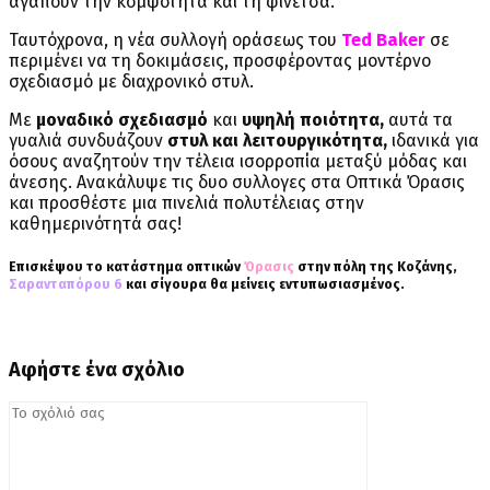
αγαπούν την κομψότητα και τη φινέτσα.
Ταυτόχρονα, η νέα συλλογή οράσεως του
Ted Baker
σε
περιμένει να τη δοκιμάσεις, προσφέροντας μοντέρνο
σχεδιασμό με διαχρονικό στυλ.
Με
μοναδικό σχεδιασμό
και
υψηλή ποιότητα,
αυτά τα
γυαλιά συνδυάζουν
στυλ και λειτουργικότητα,
ιδανικά για
όσους αναζητούν την τέλεια ισορροπία μεταξύ μόδας και
άνεσης. Ανακάλυψε τις δυο συλλογες στα Οπτικά Όρασις
και προσθέστε μια πινελιά πολυτέλειας στην
καθημερινότητά σας!
Επισκέψου το κατάστημα οπτικών
Όρασις
στην πόλη της Κοζάνης,
Σαρανταπόρου 6
και σίγουρα θα μείνεις εντυπωσιασμένος.
Αφήστε ένα σχόλιο