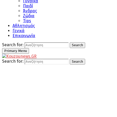
Γυναίκα
Παιδί
Άνδρας
Ζώδια
Tips
Αθλητισμός
Γενικά
Επικοινωνία
Search for:
Search
Primary Menu
Search for:
Search