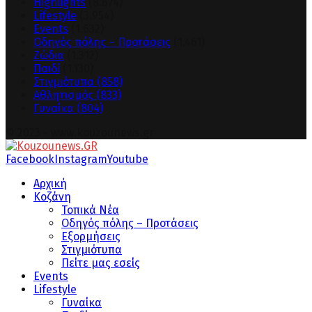
Highlights
(8.674)
Lifestyle
(3.954)
Events
(1.632)
Οδηγός πόλης – Προτάσεις
(1.461)
Ζώδια
(1.312)
Παιδί
(1.130)
Στιγμιότυπα
(858)
Αθλητισμός
(833)
Γυναίκα
(804)
© 2023 - www.kouzounews.gr
Facebook
Instagram
Youtube
Αρχική
Κοζάνη
Τοπικά Νέα
Οδηγός πόλης – Προτάσεις
Εξορμήσεις
Στιγμιότυπα
Πείτε μας εσείς
Events
Lifestyle
Γυναίκα