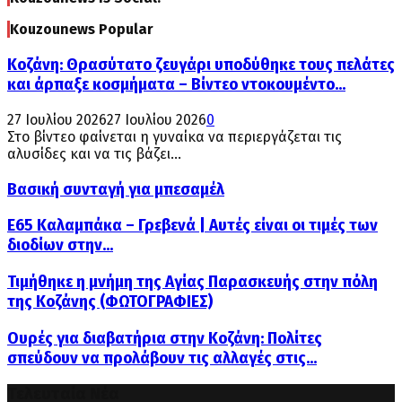
Kouzounews Popular
Κοζάνη: Θρασύτατο ζευγάρι υποδύθηκε τους πελάτες
και άρπαξε κοσμήματα – Βίντεο ντοκουμέντο...
27 Ιουλίου 2026
27 Ιουλίου 2026
0
Στο βίντεο φαίνεται η γυναίκα να περιεργάζεται τις
αλυσίδες και να τις βάζει...
Βασική συνταγή για μπεσαμέλ
Ε65 Καλαμπάκα – Γρεβενά | Αυτές είναι οι τιμές των
διοδίων στην...
Τιμήθηκε η μνήμη της Αγίας Παρασκευής στην πόλη
της Κοζάνης (ΦΩΤΟΓΡΑΦΙΕΣ)
Ουρές για διαβατήρια στην Κοζάνη: Πολίτες
σπεύδουν να προλάβουν τις αλλαγές στις...
Τελευταία Νέα