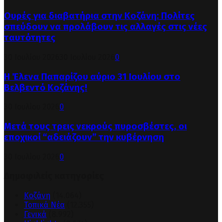
Ουρές για διαβατήρια στην Κοζάνη: Πολίτες
σπεύδουν να προλάβουν τις αλλαγές στις νέες
ταυτότητες
30 Ιουλίου 2026
30 Ιουλίου 2026
0
Η Έλενα Παπαρίζου αύριο 31 Ιουλίου στο
Βελβεντό Κοζάνης!
30 Ιουλίου 2026
0
Μετά τους τρεις νεκρούς πυροσβέστες, οι
εποχικοί “αδειάζουν” την κυβέρνηση
30 Ιουλίου 2026
0
Δημοφιλείς κατηγορίες
Κοζάνη
(14.064)
Τοπικά Νέα
(12.355)
Γενικά
(8.992)