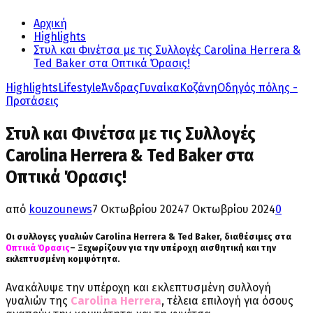
Αρχική
Highlights
Στυλ και Φινέτσα με τις Συλλογές Carolina Herrera &
Ted Baker στα Οπτικά Όρασις!
Highlights
Lifestyle
Άνδρας
Γυναίκα
Κοζάνη
Οδηγός πόλης -
Προτάσεις
Στυλ και Φινέτσα με τις Συλλογές
Carolina Herrera & Ted Baker στα
Οπτικά Όρασις!
από
kouzounews
7 Οκτωβρίου 2024
7 Οκτωβρίου 2024
0
Οι συλλογες γυαλιών Carolina Herrera & Ted Baker, διαθέσιμες στα
Οπτικά Όρασις
– Ξεχωρίζουν για την υπέροχη αισθητική και την
εκλεπτυσμένη κομψότητα.
Ανακάλυψε την υπέροχη και εκλεπτυσμένη συλλογή
γυαλιών της
Carolina Herrera
, τέλεια επιλογή για όσους