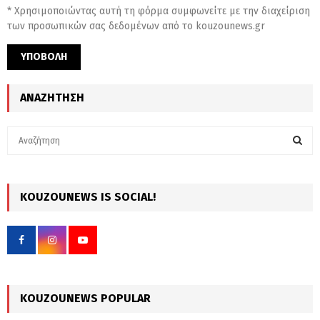
* Χρησιμοποιώντας αυτή τη φόρμα συμφωνείτε με την διαχείριση
των προσωπικών σας δεδομένων από το kouzounews.gr
ΑΝΑΖΉΤΗΣΗ
S
e
a
S
r
c
KOUZOUNEWS IS SOCIAL!
E
h
f
A
o
r
R
:
C
KOUZOUNEWS POPULAR
H