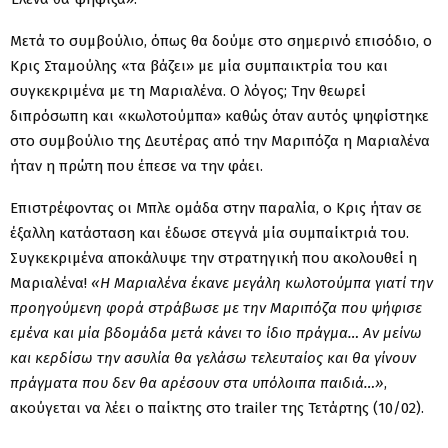
Μετά το συμβούλιο, όπως θα δούμε στο σημερινό επισόδιο, ο
Κρις Σταμούλης «τα βάζει» με μία συμπαικτρία του και
συγκεκριμένα με τη Μαριαλένα. Ο λόγος; Την θεωρεί
διπρόσωπη και «κωλοτούμπα» καθώς όταν αυτός ψηφίστηκε
στο συμβούλιο της Δευτέρας από την Μαριπόζα η Μαριαλένα
ήταν η πρώτη που έπεσε να την φάει.
Επιστρέφοντας οι Μπλε ομάδα στην παραλία, ο Κρις ήταν σε
έξαλλη κατάσταση και έδωσε στεγνά μία συμπαίκτριά του.
Συγκεκριμένα αποκάλυψε την στρατηγική που ακολουθεί η
Μαριαλένα!
«Η Μαριαλένα έκανε μεγάλη κωλοτούμπα γιατί την
προηγούμενη φορά στράβωσε με την Μαριπόζα που ψήφισε
εμένα και μία βδομάδα μετά κάνει το ίδιο πράγμα… Aν μείνω
και κερδίσω την ασυλία θα γελάσω τελευταίος και θα γίνουν
πράγματα που δεν θα αρέσουν στα υπόλοιπα παιδιά…»
,
ακούγεται να λέει ο παίκτης στο trailer της Τετάρτης (10/02).