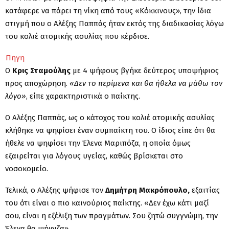
κατάφερε να πάρει τη νίκη από τους «Kόκκινους», την ίδια
στιγμή που ο Αλέξης Παππάς ήταν εκτός της διαδικασίας λόγω
του κολιέ ατομικής ασυλίας που κέρδισε.
Πηγη
Ο
Κρις Σταμούλης
με 4 ψήφους βγήκε δεύτερος υποψήφιος
προς αποχώρηση.
«Δεν το περίμενα και θα ήθελα να μάθω τον
λόγο»
, είπε χαρακτηριστικά ο παίκτης.
Ο Αλέξης Παππάς, ως ο κάτοχος του κολιέ ατομικής ασυλίας
κλήθηκε να ψηφίσει έναν συμπαίκτη του. Ο ίδιος είπε ότι θα
ήθελε να ψηφίσει την Έλενα Μαριπόζα, η οποία όμως
εξαιρείται για λόγους υγείας, καθώς βρίσκεται στο
νοσοκομείο.
Τελικά, ο Αλέξης ψήφισε τον
Δημήτρη Μακρόπουλο,
εξαιτίας
του ότι είναι ο πιο καινούριος παίκτης. «Δεν έχω κάτι μαζί
σου, είναι η εξέλιξη των πραγμάτων. Σου ζητώ συγγνώμη, την
Έλενα θα ψήφιζα».