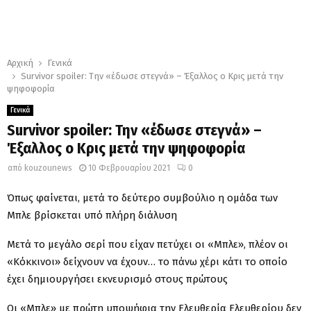
Αρχική
Γενικά
Survivor spoiler: Την «έδωσε στεγνά» – Έξαλλος ο Κρις μετά την
ψηφοφορία
Γενικά
Survivor spoiler: Την «έδωσε στεγνά» –
Έξαλλος ο Κρις μετά την ψηφοφορία
από
kouzounews
10 Φεβρουαρίου 2021
0
Όπως φαίνεται, μετά το δεύτερο συμβούλιο η ομάδα των
Μπλε βρίσκεται υπό πλήρη διάλυση
Μετά το μεγάλο σερί που είχαν πετύχει οι «Μπλε», πλέον οι
«Κόκκινοι» δείχνουν να έχουν… το πάνω χέρι κάτι το οποίο
έχει δημιουργήσει εκνευρισμό στους πρώτους
Οι «Mπλε» με πρώτη υποψήφια την Ελευθερία Ελευθερίου δεν