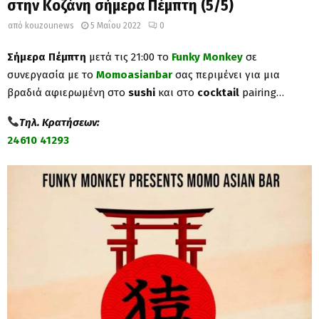
στην Κοζάνη σήμερα Πέμπτη (5/5)
από
kouzounews
5 Μαΐου 2022
0
Σήμερα Πέμπτη
μετά τις 21:00 το
Funky Monkey
σε
συνεργασία με το
Momoasianbar
σας περιμένει για μια
βραδιά αφιερωμένη στο
sushi
και στο
cocktail
pairing…
Τηλ. Κρατήσεων:
24610 41293