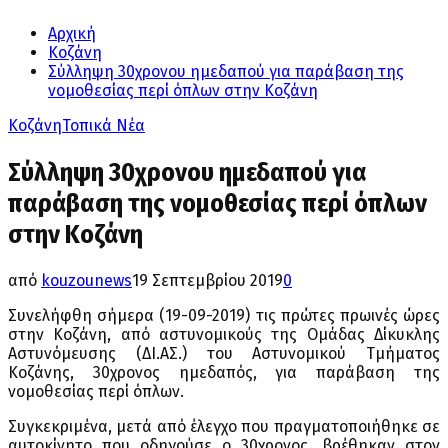
Αρχική
Κοζάνη
Σύλληψη 30χρονου ημεδαπού για παράβαση της
νομοθεσίας περί όπλων στην Κοζάνη
Κοζάνη
Τοπικά Νέα
Σύλληψη 30χρονου ημεδαπού για
παράβαση της νομοθεσίας περί όπλων
στην Κοζάνη
από
kouzounews
19 Σεπτεμβρίου 2019
0
Συνελήφθη σήμερα (19-09-2019) τις πρώτες πρωινές ώρες
στην Κοζάνη, από αστυνομικούς της Ομάδας Δίκυκλης
Αστυνόμευσης (ΔΙ.ΑΣ.) του Αστυνομικού Τμήματος
Κοζάνης, 30χρονος ημεδαπός, για παράβαση της
νομοθεσίας περί όπλων.
Συγκεκριμένα, μετά από έλεγχο που πραγματοποιήθηκε σε
αυτοκίνητο που οδηγούσε ο 30χρονος, βρέθηκαν στον