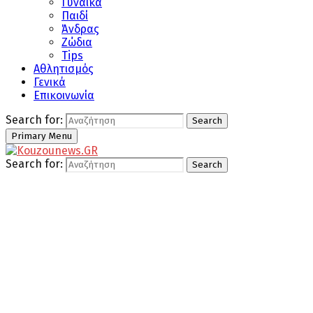
Γυναίκα
Παιδί
Άνδρας
Ζώδια
Tips
Αθλητισμός
Γενικά
Επικοινωνία
Search for:
Search
Primary Menu
Search for:
Search