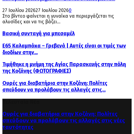
27 Ιουλίου 2026
27 Ιουλίου 2026
0
Στο βίντεο φαίνεται η γυναίκα να περιεργάζεται τις
αλυσίδες και να τις βάζει...
Βασική συνταγή για μπεσαμέλ
Ε65 Καλαμπάκα – Γρεβενά | Αυτές είναι οι τιμές των
διοδίων στην...
Τιμήθηκε η μνήμη της Αγίας Παρασκευής στην πόλη
της Κοζάνης (ΦΩΤΟΓΡΑΦΙΕΣ)
Ουρές για διαβατήρια στην Κοζάνη: Πολίτες
σπεύδουν να προλάβουν τις αλλαγές στις...
Τελευταία Νέα
Ουρές για διαβατήρια στην Κοζάνη: Πολίτες
σπεύδουν να προλάβουν τις αλλαγές στις νέες
ταυτότητες