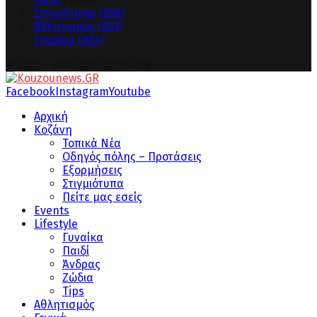
Στιγμιότυπα
(858)
Αθλητισμός
(833)
Γυναίκα
(804)
© 2023 - www.kouzounews.gr
Facebook
Instagram
Youtube
Αρχική
Κοζάνη
Τοπικά Νέα
Οδηγός πόλης – Προτάσεις
Εξορμήσεις
Στιγμιότυπα
Πείτε μας εσείς
Events
Lifestyle
Γυναίκα
Παιδί
Άνδρας
Ζώδια
Tips
Αθλητισμός