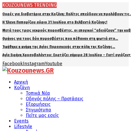
KOUZOUNEWS TRENDING
Ουρές για διαβατήρια στην Κοζάνη: Πολίτες σπεύδουν να προλάβουν τις
Η Έλενα Παπαρίζου αύριο 31 Ιουλίου στο Βελβεντό Κοζάνης!
Μετά τους τρεις νεκρούς πυροσβέστες, οι εποχικοί “αδειάζουν” την κυ
Θρήνος για τους δύο πυροσβέστες που πέθαναν στη φωτιά στο…
Τιμήθηκε η μνήμη της Αγίας Παρασκευής στην πόλη της Κοζάνης…
Αγία Ειρήνη Χρυσοβαλάντου: Εορτάζει σήμερα 28 Ιουλίου – Γιατί αγιάζον
Facebook
Instagram
Youtube
Αρχική
Κοζάνη
Τοπικά Νέα
Οδηγός πόλης – Προτάσεις
Εξορμήσεις
Στιγμιότυπα
Πείτε μας εσείς
Events
Lifestyle