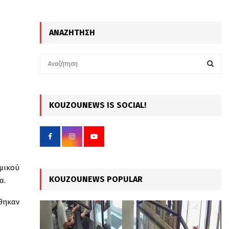
ΑΝΑΖΉΤΗΣΗ
S
e
a
S
r
c
KOUZOUNEWS IS SOCIAL!
E
h
f
A
o
r
R
:
C
ομικού
KOUZOUNEWS POPULAR
α.
H
έθηκαν