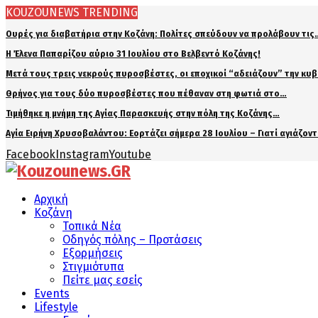
KOUZOUNEWS TRENDING
Ουρές για διαβατήρια στην Κοζάνη: Πολίτες σπεύδουν να προλάβουν τις
Η Έλενα Παπαρίζου αύριο 31 Ιουλίου στο Βελβεντό Κοζάνης!
Μετά τους τρεις νεκρούς πυροσβέστες, οι εποχικοί “αδειάζουν” την κυ
Θρήνος για τους δύο πυροσβέστες που πέθαναν στη φωτιά στο…
Τιμήθηκε η μνήμη της Αγίας Παρασκευής στην πόλη της Κοζάνης…
Αγία Ειρήνη Χρυσοβαλάντου: Εορτάζει σήμερα 28 Ιουλίου – Γιατί αγιάζον
Facebook
Instagram
Youtube
Αρχική
Κοζάνη
Τοπικά Νέα
Οδηγός πόλης – Προτάσεις
Εξορμήσεις
Στιγμιότυπα
Πείτε μας εσείς
Events
Lifestyle