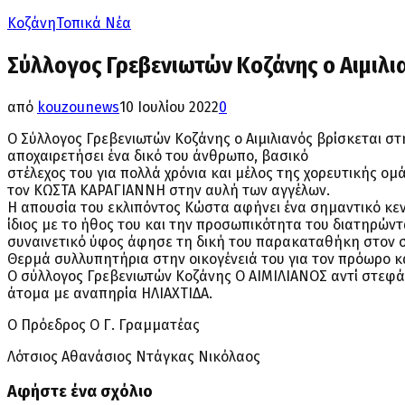
Κοζάνη
Τοπικά Νέα
Σύλλογος Γρεβενιωτών Κοζάνης ο Αιμιλια
από
kouzounews
10 Ιουλίου 2022
0
Ο Σύλλογος Γρεβενιωτών Κοζάνης ο Αιμιλιανός βρίσκεται σ
αποχαιρετήσει ένα δικό του άνθρωπο, βασικό
στέλεχος του για πολλά χρόνια και μέλος της χορευτικής ομ
τον ΚΩΣΤΑ ΚΑΡΑΓΙΑΝΝΗ στην αυλή των αγγέλων.
Η απουσία του εκλιπόντος Κώστα αφήνει ένα σημαντικό κεν
ίδιος με το ήθος του και την προσωπικότητα του διατηρών
συναινετικό ύφος άφησε τη δική του παρακαταθήκη στον 
Θερμά συλλυπητήρια στην οικογένειά του για τον πρόωρο κ
Ο σύλλογος Γρεβενιωτών Κοζάνης Ο ΑΙΜΙΛΙΑΝΟΣ αντί στεφά
άτομα με αναπηρία ΗΛΙΑΧΤΙΔΑ.
Ο Πρόεδρος Ο Γ. Γραμματέας
Λότσιος Αθανάσιος Ντάγκας Νικόλαος
Αφήστε ένα σχόλιο