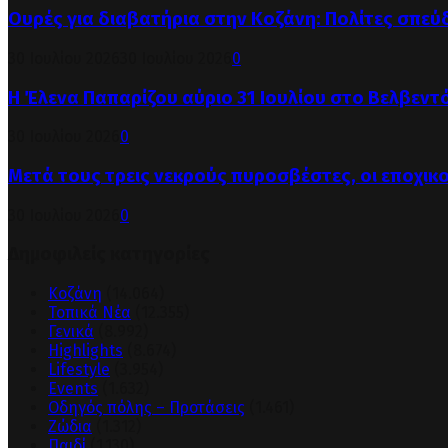
Ουρές για διαβατήρια στην Κοζάνη: Πολίτες σπεύ
30 Ιουλίου 2026
30 Ιουλίου 2026
0
Η Έλενα Παπαρίζου αύριο 31 Ιουλίου στο Βελβεντ
30 Ιουλίου 2026
0
Μετά τους τρεις νεκρούς πυροσβέστες, οι εποχικ
30 Ιουλίου 2026
0
Δημοφιλείς κατηγορίες
Κοζάνη
(14.064)
Τοπικά Νέα
(12.355)
Γενικά
(8.992)
Highlights
(8.674)
Lifestyle
(3.954)
Events
(1.632)
Οδηγός πόλης – Προτάσεις
(1.461)
Ζώδια
(1.312)
Παιδί
(1.130)