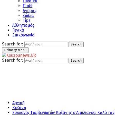
Γυναίκα
Παιδί
Άνδρας
Ζώδια
Tips
Αθλητισμός
Γενικά
Επικοινωνία
Search for:
Search
Primary Menu
Search for:
Search
Αρχική
Κοζάνη
Σύλλογος Γρεβενιωτών Κοζάνης ο Αιμιλιανός: Καλό ταξ