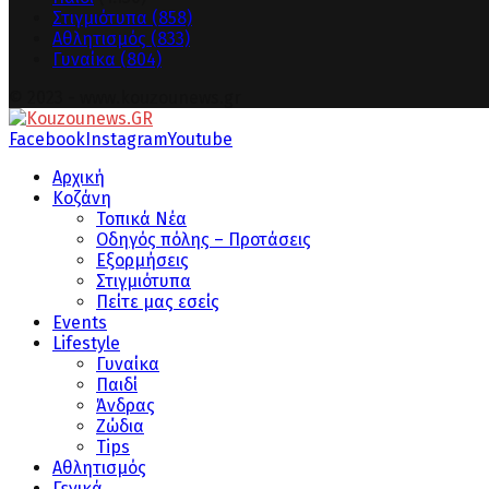
Στιγμιότυπα
(858)
Αθλητισμός
(833)
Γυναίκα
(804)
© 2023 - www.kouzounews.gr
Facebook
Instagram
Youtube
Αρχική
Κοζάνη
Τοπικά Νέα
Οδηγός πόλης – Προτάσεις
Εξορμήσεις
Στιγμιότυπα
Πείτε μας εσείς
Events
Lifestyle
Γυναίκα
Παιδί
Άνδρας
Ζώδια
Tips
Αθλητισμός
Γενικά