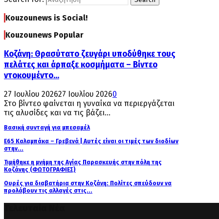
Kouzounews is Social!
Kouzounews Popular
Κοζάνη: Θρασύτατο ζευγάρι υποδύθηκε τους
πελάτες και άρπαξε κοσμήματα – Βίντεο
ντοκουμέντο...
27 Ιουλίου 2026
27 Ιουλίου 2026
0
Στο βίντεο φαίνεται η γυναίκα να περιεργάζεται
τις αλυσίδες και να τις βάζει...
Βασική συνταγή για μπεσαμέλ
Ε65 Καλαμπάκα – Γρεβενά | Αυτές είναι οι τιμές των διοδίων
στην...
Τιμήθηκε η μνήμη της Αγίας Παρασκευής στην πόλη της
Κοζάνης (ΦΩΤΟΓΡΑΦΙΕΣ)
Ουρές για διαβατήρια στην Κοζάνη: Πολίτες σπεύδουν να
προλάβουν τις αλλαγές στις...
Τελευταία Νέα