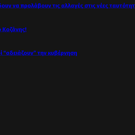
δουν να προλάβουν τις αλλαγές στις νέες ταυτότη
ό Κοζάνης!
οί “αδειάζουν” την κυβέρνηση