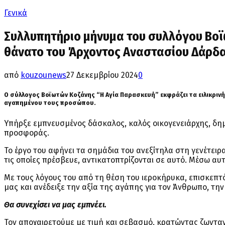
Γενικά
Συλλυπητήριο μήνυμα του συλλόγου Βοϊ
θάνατο του Άρχοντος Αναστασίου Δάρδ
από
kouzounews
27 Δεκεμβρίου 2024
0
Ο σύλλογος Βοϊωτών Κοζάνης “Η Αγία Παρασκευή” εκφράζει τα ειλικριν
αγαπημένου τους προσώπου.
Υπήρξε εμπνευσμένος δάσκαλος, καλός οικογενειάρχης, δη
προσφοράς.
Το έργο του αφήνει τα σημάδια του ανεξίτηλα στη γενέτειρ
τις οποίες πρέσβευε, αντικατοπτρίζονται σε αυτό. Μέσω αυ
Με τους λόγους του από τη θέση του ιεροκήρυκα, επισκεπτόμ
μας και ανέδειξε την αξία της αγάπης για τον Άνθρωπο, την
Θα συνεχίσει να μας εμπνέει.
Τον αποχαιρετούμε με τιμή και σεβασμό, κρατώντας ζωντα