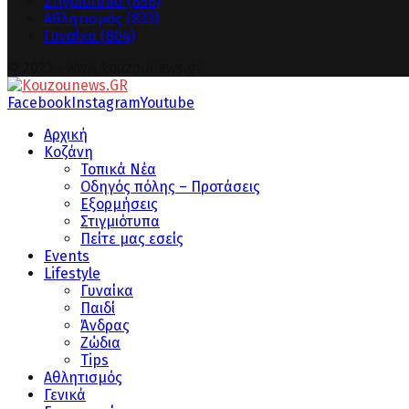
Στιγμιότυπα
(858)
Αθλητισμός
(833)
Γυναίκα
(804)
© 2023 - www.kouzounews.gr
Facebook
Instagram
Youtube
Αρχική
Κοζάνη
Τοπικά Νέα
Οδηγός πόλης – Προτάσεις
Εξορμήσεις
Στιγμιότυπα
Πείτε μας εσείς
Events
Lifestyle
Γυναίκα
Παιδί
Άνδρας
Ζώδια
Tips
Αθλητισμός
Γενικά