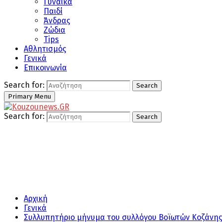
Γυναίκα
Παιδί
Άνδρας
Ζώδια
Tips
Αθλητισμός
Γενικά
Επικοινωνία
Search for:
Search
Primary Menu
Search for:
Search
Αρχική
Γενικά
Συλλυπητήριο μήνυμα του συλλόγου Βοϊωτών Κοζάνης