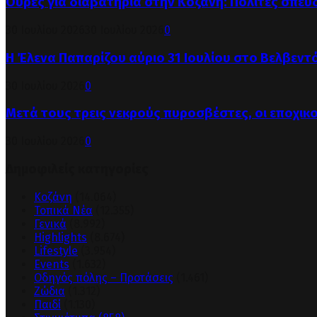
Ουρές για διαβατήρια στην Κοζάνη: Πολίτες σπεύ
30 Ιουλίου 2026
30 Ιουλίου 2026
0
Η Έλενα Παπαρίζου αύριο 31 Ιουλίου στο Βελβεντ
30 Ιουλίου 2026
0
Μετά τους τρεις νεκρούς πυροσβέστες, οι εποχικ
30 Ιουλίου 2026
0
Δημοφιλείς κατηγορίες
Κοζάνη
(14.064)
Τοπικά Νέα
(12.355)
Γενικά
(8.992)
Highlights
(8.674)
Lifestyle
(3.954)
Events
(1.632)
Οδηγός πόλης – Προτάσεις
(1.461)
Ζώδια
(1.312)
Παιδί
(1.130)