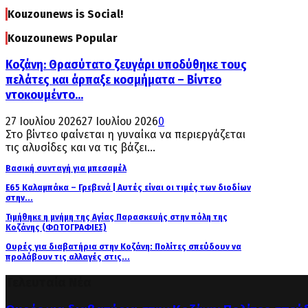
Kouzounews is Social!
Kouzounews Popular
Κοζάνη: Θρασύτατο ζευγάρι υποδύθηκε τους
πελάτες και άρπαξε κοσμήματα – Βίντεο
ντοκουμέντο...
27 Ιουλίου 2026
27 Ιουλίου 2026
0
Στο βίντεο φαίνεται η γυναίκα να περιεργάζεται
τις αλυσίδες και να τις βάζει...
Βασική συνταγή για μπεσαμέλ
Ε65 Καλαμπάκα – Γρεβενά | Αυτές είναι οι τιμές των διοδίων
στην...
Τιμήθηκε η μνήμη της Αγίας Παρασκευής στην πόλη της
Κοζάνης (ΦΩΤΟΓΡΑΦΙΕΣ)
Ουρές για διαβατήρια στην Κοζάνη: Πολίτες σπεύδουν να
προλάβουν τις αλλαγές στις...
Τελευταία Νέα