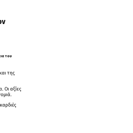
ον
εια του
και της
. Οι αξίες
νομιά.
 καρδιές