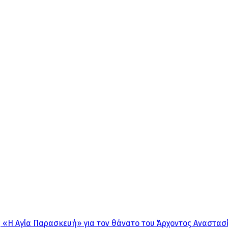
 «Η Αγία Παρασκευή» για τον θάνατο του Άρχοντος Αναστασ