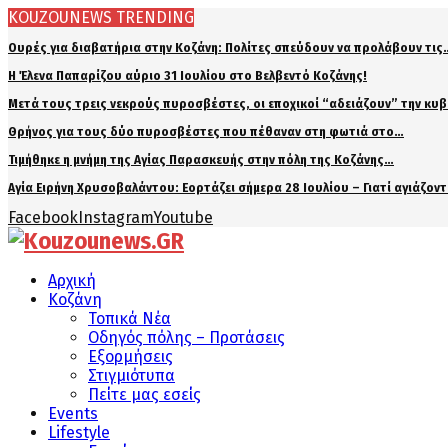
KOUZOUNEWS TRENDING
Ουρές για διαβατήρια στην Κοζάνη: Πολίτες σπεύδουν να προλάβουν τις
Η Έλενα Παπαρίζου αύριο 31 Ιουλίου στο Βελβεντό Κοζάνης!
Μετά τους τρεις νεκρούς πυροσβέστες, οι εποχικοί “αδειάζουν” την κυ
Θρήνος για τους δύο πυροσβέστες που πέθαναν στη φωτιά στο…
Τιμήθηκε η μνήμη της Αγίας Παρασκευής στην πόλη της Κοζάνης…
Αγία Ειρήνη Χρυσοβαλάντου: Εορτάζει σήμερα 28 Ιουλίου – Γιατί αγιάζον
Facebook
Instagram
Youtube
Αρχική
Κοζάνη
Τοπικά Νέα
Οδηγός πόλης – Προτάσεις
Εξορμήσεις
Στιγμιότυπα
Πείτε μας εσείς
Events
Lifestyle