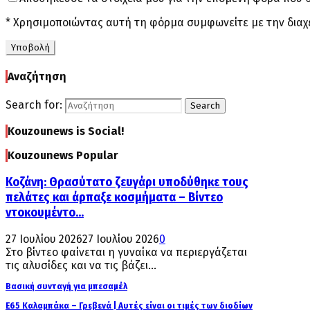
* Χρησιμοποιώντας αυτή τη φόρμα συμφωνείτε με την διαχ
Αναζήτηση
Search for:
Search
Kouzounews is Social!
Kouzounews Popular
Κοζάνη: Θρασύτατο ζευγάρι υποδύθηκε τους
πελάτες και άρπαξε κοσμήματα – Βίντεο
ντοκουμέντο...
27 Ιουλίου 2026
27 Ιουλίου 2026
0
Στο βίντεο φαίνεται η γυναίκα να περιεργάζεται
τις αλυσίδες και να τις βάζει...
Βασική συνταγή για μπεσαμέλ
Ε65 Καλαμπάκα – Γρεβενά | Αυτές είναι οι τιμές των διοδίων