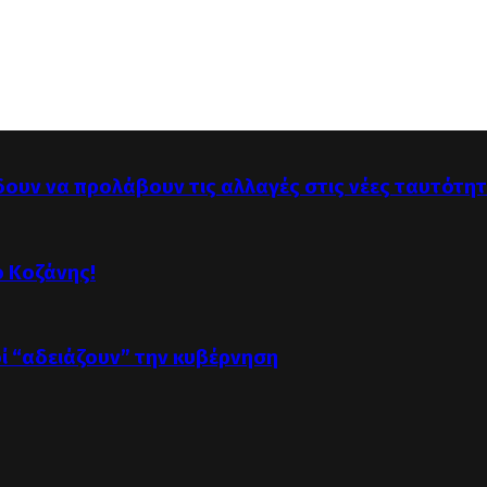
δουν να προλάβουν τις αλλαγές στις νέες ταυτότη
ό Κοζάνης!
οί “αδειάζουν” την κυβέρνηση