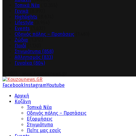
Τοπικά Νέα
(12.355)
Γενικά
(8.992)
Highlights
(8.674)
Lifestyle
(3.954)
Events
(1.632)
Οδηγός πόλης – Προτάσεις
(1.461)
Ζώδια
(1.312)
Παιδί
(1.130)
Στιγμιότυπα
(858)
Αθλητισμός
(833)
Γυναίκα
(804)
© 2023 - www.kouzounews.gr
Facebook
Instagram
Youtube
Αρχική
Κοζάνη
Τοπικά Νέα
Οδηγός πόλης – Προτάσεις
Εξορμήσεις
Στιγμιότυπα
Πείτε μας εσείς