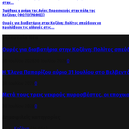
στην...
Τιμήθηκε η μνήμη της Αγίας Παρασκευής στην πόλη της
Κοζάνης (ΦΩΤΟΓΡΑΦΙΕΣ)
Ουρές για διαβατήρια στην Κοζάνη: Πολίτες σπεύδουν να
προλάβουν τις αλλαγές στις...
Τελευταία Νέα
Ουρές για διαβατήρια στην Κοζάνη: Πολίτες σπεύ
30 Ιουλίου 2026
30 Ιουλίου 2026
0
Η Έλενα Παπαρίζου αύριο 31 Ιουλίου στο Βελβεντ
30 Ιουλίου 2026
0
Μετά τους τρεις νεκρούς πυροσβέστες, οι εποχικ
30 Ιουλίου 2026
0
Δημοφιλείς κατηγορίες
Κοζάνη
(14.064)