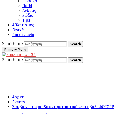
Γυναίκα
Παιδί
Άνδρας
Ζώδια
Tips
Αθλητισμός
Γενικά
Επικοινωνία
Search for:
Search
Primary Menu
Search for:
Search
Αρχική
Events
Συμβαίνει τώρα: 8ο αντιρατσιστικό Φεστιβάλ! ΦΩΤΟΓ