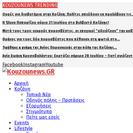
KOUZOUNEWS TRENDING
Ουρές για διαβατήρια στην Κοζάνη: Πολίτες σπεύδουν να προλάβουν τις
Η Έλενα Παπαρίζου αύριο 31 Ιουλίου στο Βελβεντό Κοζάνης!
Μετά τους τρεις νεκρούς πυροσβέστες, οι εποχικοί “αδειάζουν” την κυ
Θρήνος για τους δύο πυροσβέστες που πέθαναν στη φωτιά στο…
Τιμήθηκε η μνήμη της Αγίας Παρασκευής στην πόλη της Κοζάνης…
Αγία Ειρήνη Χρυσοβαλάντου: Εορτάζει σήμερα 28 Ιουλίου – Γιατί αγιάζον
Facebook
Instagram
Youtube
Αρχική
Κοζάνη
Τοπικά Νέα
Οδηγός πόλης – Προτάσεις
Εξορμήσεις
Στιγμιότυπα
Πείτε μας εσείς
Events
Lifestyle