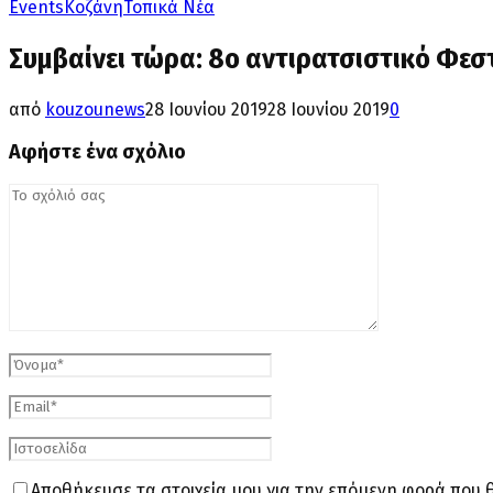
Events
Κοζάνη
Τοπικά Νέα
Συμβαίνει τώρα: 8ο αντιρατσιστικό Φε
από
kouzounews
28 Ιουνίου 2019
28 Ιουνίου 2019
0
Αφήστε ένα σχόλιο
Αποθήκευσε τα στοιχεία μου για την επόμενη φορά που 