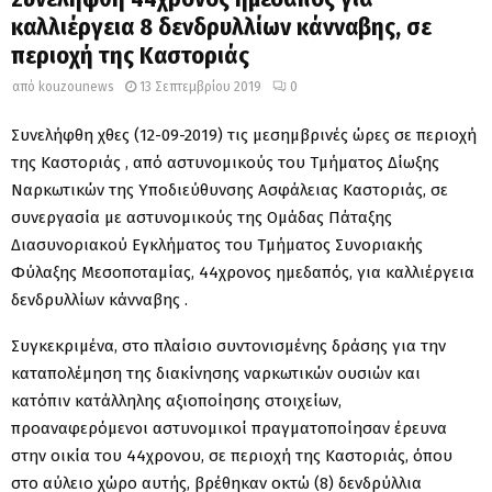
καλλιέργεια 8 δενδρυλλίων κάνναβης, σε
περιοχή της Καστοριάς
από
kouzounews
13 Σεπτεμβρίου 2019
0
Συνελήφθη χθες (12-09-2019) τις μεσημβρινές ώρες σε περιοχή
της Καστοριάς , από αστυνομικούς του Τμήματος Δίωξης
Ναρκωτικών της Υποδιεύθυνσης Ασφάλειας Καστοριάς, σε
συνεργασία με αστυνομικούς της Ομάδας Πάταξης
Διασυνοριακού Εγκλήματος του Τμήματος Συνοριακής
Φύλαξης Μεσοποταμίας, 44χρονος ημεδαπός, για καλλιέργεια
δενδρυλλίων κάνναβης .
Συγκεκριμένα, στο πλαίσιο συντονισμένης δράσης για την
καταπολέμηση της διακίνησης ναρκωτικών ουσιών και
κατόπιν κατάλληλης αξιοποίησης στοιχείων,
προαναφερόμενοι αστυνομικοί πραγματοποίησαν έρευνα
στην οικία του 44χρονου, σε περιοχή της Καστοριάς, όπου
στο αύλειο χώρο αυτής, βρέθηκαν οκτώ (8) δενδρύλλια