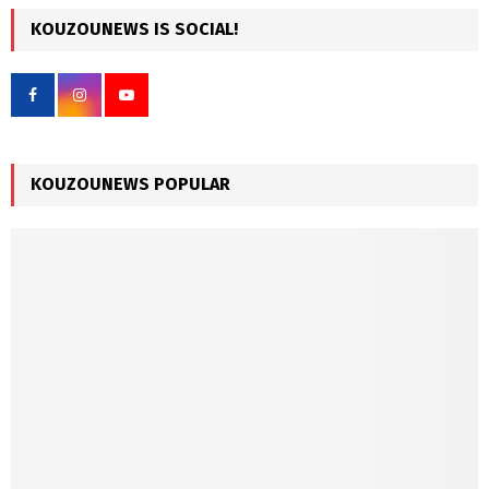
r
c
KOUZOUNEWS IS SOCIAL!
E
h
f
A
o
r
R
:
C
KOUZOUNEWS POPULAR
H