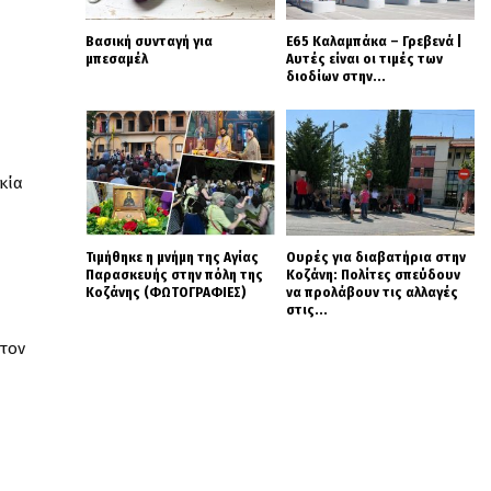
Βασική συνταγή για
Ε65 Καλαμπάκα – Γρεβενά |
μπεσαμέλ
Αυτές είναι οι τιμές των
διοδίων στην...
κία
Τιμήθηκε η μνήμη της Αγίας
Ουρές για διαβατήρια στην
Παρασκευής στην πόλη της
Κοζάνη: Πολίτες σπεύδουν
Κοζάνης (ΦΩΤΟΓΡΑΦΙΕΣ)
να προλάβουν τις αλλαγές
στις...
στον