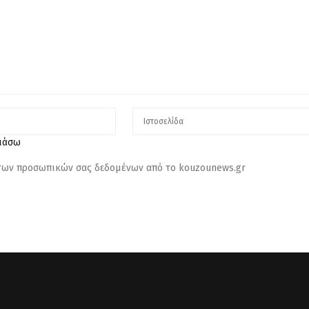
λιάσω
 των προσωπικών σας δεδομένων από το kouzounews.gr