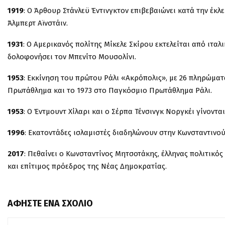
1919
: Ο Άρθουρ Στάνλεϋ Έντινγκτον επιβεβαιώνει κατά την έκλ
Άλμπερτ Αϊνστάιν.
1931
: Ο Αμερικανός πολίτης Μίκελε Σκίρου εκτελείται από ιτα
δολοφονήσει τον Μπενίτο Μουσολίνι.
1953
: Εκκίνηση του πρώτου Ράλι «Ακρόπολις», με 26 πληρώματ
Πρωτάθλημα και το 1973 στο Παγκόσμιο Πρωτάθλημα Ράλι.
1953
: Ο Έντμουντ Χίλαρι και ο Σέρπα Τένσινγκ Νοργκέι γίνον
1996
: Εκατοντάδες ισλαμιστές διαδηλώνουν στην Κωνσταντινού
2017
: Πεθαίνει ο Κωνσταντίνος Μητσοτάκης, έλληνας πολιτικός
και επίτιμος πρόεδρος της Νέας Δημοκρατίας.
ΑΦΉΣΤΕ ΈΝΑ ΣΧΌΛΙΟ