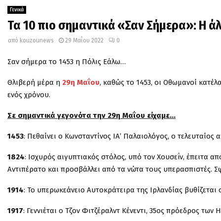
Γενικά
Τα 10 πιο σημαντικά «Σαν Σήμερα»: Η 
από
kouzounews
29 Μαΐου 2022
0
Σαν σήμερα το 1453 η Πόλις Εάλω…
Θλιβερή μέρα η
29η Μαΐου
, καθώς το 1453, οι Oθωμανοί κατέ
ενός χρόνου.
Σε σημαντικά γεγονότα την 29η Μαΐου είχαμε…
1453
: Πεθαίνει ο Κωνσταντίνος ΙΑ’ Παλαιολόγος, ο τελευταίος
1824
: Ισχυρός αιγυπτιακός στόλος, υπό τον Χουσεΐν, έπειτα 
Αντιπέρατο και προσβάλλει από τα νώτα τους υπερασπιστές. Σ
1914
: Το υπερωκεάνειο Αυτοκράτειρα της Ιρλανδίας βυθίζεται 
1917
: Γεννιέται ο Τζον Φιτζέραλντ Κένεντι, 35ος πρόεδρος των 