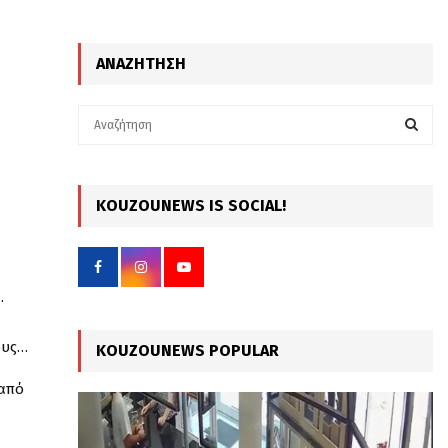
ΑΝΑΖΉΤΗΣΗ
S
e
a
S
r
c
KOUZOUNEWS IS SOCIAL!
E
h
f
A
o
r
R
.
:
C
ους…
KOUZOUNEWS POPULAR
H
από