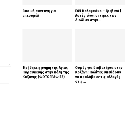
Βασική συνταγή για
Ε65 Καλαμπάκα – Γρεβενά |
μπεσαμέλ
Αυτές είναι οι τιμές των
διοδίων στην...
Τιμήθηκε η μνήμη της Αγίας
Ουρές για διαβατήρια στην
Παρασκευής στην πόλη της
Κοζάνη: Πολίτες σπεύδουν
Κοζάνης (ΦΩΤΟΓΡΑΦΙΕΣ)
να προλάβουν τις αλλαγές
στις...