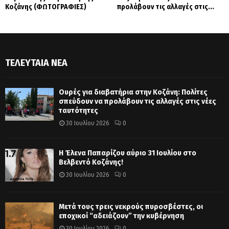
Κοζάνης (ΦΩΤΟΓΡΑΦΙΕΣ)
προλάβουν τις αλλαγές στις...
ΤΕΛΕΥΤΑΊΑ ΝΈΑ
Ουρές για διαβατήρια στην Κοζάνη: Πολίτες
σπεύδουν να προλάβουν τις αλλαγές στις νέες
ταυτότητες
30 Ιουλίου 2026
0
Η Έλενα Παπαρίζου αύριο 31 Ιουλίου στο
Βελβεντό Κοζάνης!
30 Ιουλίου 2026
0
Μετά τους τρεις νεκρούς πυροσβέστες, οι
εποχικοί “αδειάζουν” την κυβέρνηση
30 Ιουλίου 2026
0