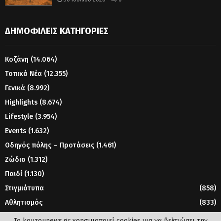
ΔΗΜΟΦΙΛΕΊΣ ΚΑΤΗΓΟΡΊΕΣ
Κοζάνη
(14.064)
Τοπικά Νέα
(12.355)
Γενικά
(8.992)
Highlights
(8.674)
Lifestyle
(3.954)
Events
(1.632)
Οδηγός πόλης – Προτάσεις
(1.461)
Ζώδια
(1.312)
Παιδί
(1.130)
Στιγμιότυπα
(858)
Αθλητισμός
(833)
Γυναίκα
(804)
Το kouzounews.gr χρησιμοποιεί cookies για να βελτιώσει την