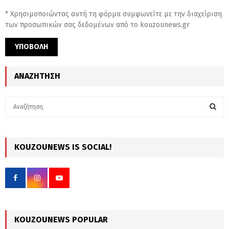
* Χρησιμοποιώντας αυτή τη φόρμα συμφωνείτε με την διαχείριση
των προσωπικών σας δεδομένων από το kouzounews.gr
ΑΝΑΖΉΤΗΣΗ
S
e
a
S
r
c
KOUZOUNEWS IS SOCIAL!
E
h
f
A
o
r
R
:
C
KOUZOUNEWS POPULAR