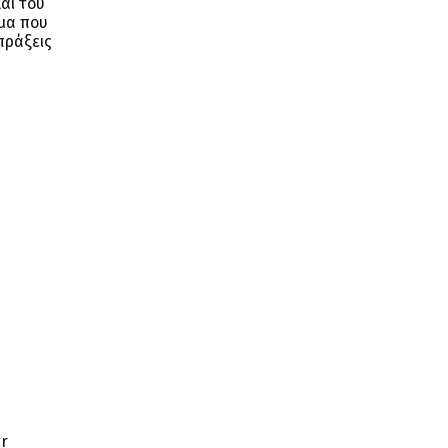
και του
ημα που
πράξεις
r