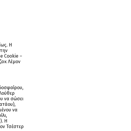
ίως. Η
 την
e Cookie –
ζακ Λέμον
δοσφαίρου,
 Λούθερ
υ να σώσει
ατάου),
μένου να
ίλι,
). Η
τον Τσέστερ