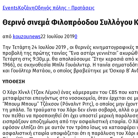
Events
Κοζάνη
Οδηγός πόλης - Προτάσεις
Θερινό σινεμά Φιλοπρόοδου Συλλόγου Κ
από
kouzounews
22 Ιουλίου 2019
0
Την Τετάρτη 24 Ιουλίου 2019 , οι θερινές κινηματογραφικές
προβολή της πρώτης ταινίας “Ένα αστέρι γεννιέται” ακυρώ
Τετάρτη στις 9:30μ.μ. θα απολαύσουμε “Στην κερασιά από
1966), σε σκηνοθεσία Μπίλι Γουάιλντερ. Η ταινία σηματοδ
και Γουόλτερ Ματάου, ο οποίος βραβεύτηκε με Όσκαρ Β’ Ανδ
ΥΠΟΘΕΣΗ
Ο Χάρι Χίνκλ (Τζακ Λέμον) ένας κάμεραμαν του CBS που κα
μεταφέρεται επειγόντως στο νοσοκομείο, όταν έρχεται σε
“Μπουμ Μπουμ” Τζάκσον (Ρόναλντ Ριτς), ο οποίος μην έχον
τη μπάλα. Τα τραύματα του Χάρι δεν είναι σοβαρά, αλλά ο 
τον πείθει να προσποιηθεί ότι έχει υποστεί μερική παράλυ
εισπράξουν αποζημίωση από την ασφαλιστική εταιρία. Ο Χά
εφόσον ελπίζει ότι με αυτόν τον τρόπο ίσως να κατααφέρει 
ασφαλιστική εταιρία υποψιάζεται ότι η παράλυση του Χάρι ε