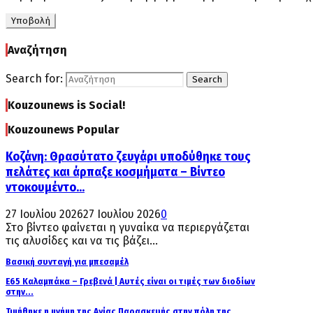
Αναζήτηση
Search for:
Search
Kouzounews is Social!
Kouzounews Popular
Κοζάνη: Θρασύτατο ζευγάρι υποδύθηκε τους
πελάτες και άρπαξε κοσμήματα – Βίντεο
ντοκουμέντο...
27 Ιουλίου 2026
27 Ιουλίου 2026
0
Στο βίντεο φαίνεται η γυναίκα να περιεργάζεται
τις αλυσίδες και να τις βάζει...
Βασική συνταγή για μπεσαμέλ
Ε65 Καλαμπάκα – Γρεβενά | Αυτές είναι οι τιμές των διοδίων
στην...
Τιμήθηκε η μνήμη της Αγίας Παρασκευής στην πόλη της