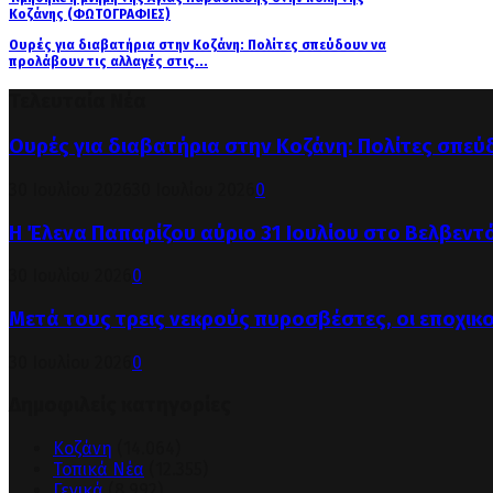
Κοζάνης (ΦΩΤΟΓΡΑΦΙΕΣ)
Ουρές για διαβατήρια στην Κοζάνη: Πολίτες σπεύδουν να
προλάβουν τις αλλαγές στις...
Τελευταία Νέα
Ουρές για διαβατήρια στην Κοζάνη: Πολίτες σπεύ
30 Ιουλίου 2026
30 Ιουλίου 2026
0
Η Έλενα Παπαρίζου αύριο 31 Ιουλίου στο Βελβεντ
30 Ιουλίου 2026
0
Μετά τους τρεις νεκρούς πυροσβέστες, οι εποχικ
30 Ιουλίου 2026
0
Δημοφιλείς κατηγορίες
Κοζάνη
(14.064)
Τοπικά Νέα
(12.355)
Γενικά
(8.992)