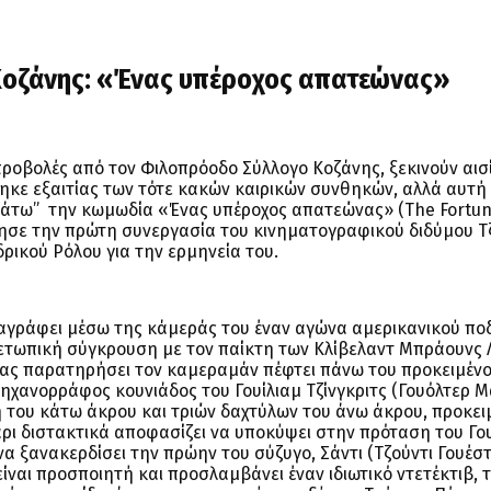
οζάνης: « Ένας υπέροχος απατεώνας»
 προβολές από τον Φιλοπρόοδο Σύλλογο Κοζάνης, ξεκινούν αισ
θηκε εξαιτίας των τότε κακών καιρικών συνθηκών, αλλά αυτή
 κάτω” την κωμωδία «Ένας υπέροχος απατεώνας» (The Fortun
ότησε την πρώτη συνεργασία του κινηματογραφικού διδύμου Τ
ρικού Ρόλου για την ερμηνεία του.
ταγράφει μέσω της κάμεράς του έναν αγώνα αμερικανικού πο
 μετωπική σύγκρουση με τον παίκτη των Κλίβελαντ Μπράουνς
τας παρατηρήσει τον καμεραμάν πέφτει πάνω του προκειμένο
μηχανορράφος κουνιάδος του Γουίλιαμ Τζίνγκριτς (Γουόλτερ Μ
ση του κάτω άκρου και τριών δαχτύλων του άνω άκρου, προκει
ρι διστακτικά αποφασίζει να υποκύψει στην πρόταση του Γου
να ξανακερδίσει την πρώην του σύζυγο, Σάντι (Τζούντι Γουέστ
ίναι προσποιητή και προσλαμβάνει έναν ιδιωτικό ντετέκτιβ, 