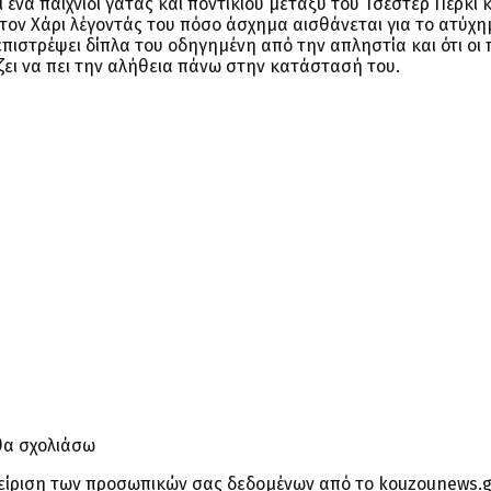
ι ένα παιχνίδι γάτας και ποντικιού μεταξύ του Τσέστερ Πέρκι 
τον Χάρι λέγοντάς του πόσο άσχημα αισθάνεται για το ατύχ
επιστρέψει δίπλα του οδηγημένη από την απληστία και ότι οι 
ζει να πει την αλήθεια πάνω στην κατάστασή του.
θα σχολιάσω
είριση των προσωπικών σας δεδομένων από το kouzounews.g