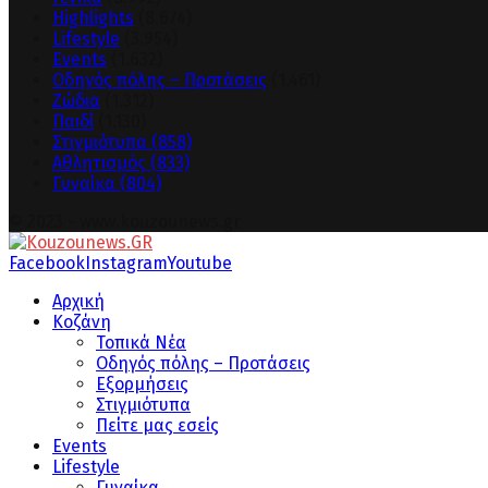
Highlights
(8.674)
Lifestyle
(3.954)
Events
(1.632)
Οδηγός πόλης – Προτάσεις
(1.461)
Ζώδια
(1.312)
Παιδί
(1.130)
Στιγμιότυπα
(858)
Αθλητισμός
(833)
Γυναίκα
(804)
© 2023 - www.kouzounews.gr
Facebook
Instagram
Youtube
Αρχική
Κοζάνη
Τοπικά Νέα
Οδηγός πόλης – Προτάσεις
Εξορμήσεις
Στιγμιότυπα
Πείτε μας εσείς
Events
Lifestyle
Γυναίκα