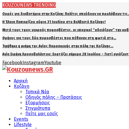
KOUZOUNEWS TRENDING
Ουρές για διαβατήρια στην Κοζάνη: Πολίτες σπεύδουν να προλάβουν τις
Η Έλενα Παπαρίζου αύριο 31 Ιουλίου στο Βελβεντό Κοζάνης!
Μετά τους τρεις νεκρούς πυροσβέστες, οι εποχικοί “αδειάζουν” την κυ
Θρήνος για τους δύο πυροσβέστες που πέθαναν στη φωτιά στο…
Τιμήθηκε η μνήμη της Αγίας Παρασκευής στην πόλη της Κοζάνης…
Αγία Ειρήνη Χρυσοβαλάντου: Εορτάζει σήμερα 28 Ιουλίου – Γιατί αγιάζον
Facebook
Instagram
Youtube
Αρχική
Κοζάνη
Τοπικά Νέα
Οδηγός πόλης – Προτάσεις
Εξορμήσεις
Στιγμιότυπα
Πείτε μας εσείς
Events
Lifestyle