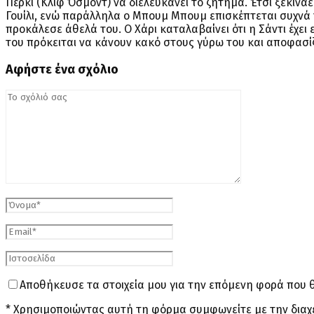
Πέρκι (Κλιφ Όσμοντ) να διελευκάνει το ζήτημα. Έτσι ξεκινάε
Γουίλι, ενώ παράλληλα ο Μπουμ Μπουμ επισκέπτεται συχνά 
προκάλεσε άθελά του. Ο Χάρι καταλαβαίνει ότι η Σάντι έχει 
του πρόκειται να κάνουν κακό στους γύρω του και αποφασί
Αφήστε ένα σχόλιο
Αποθήκευσε τα στοιχεία μου για την επόμενη φορά που 
* Χρησιμοποιώντας αυτή τη φόρμα συμφωνείτε με την διαχ