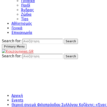
Γυναίκα
Παιδί
Άνδρας
Ζώδια
Tips
Αθλητισμός
Γενικά
Επικοινωνία
Search for:
Search
Primary Menu
Search for:
Search
Αρχική
Events
Θερινό σινεμά Φιλοπρόοδου Συλλόγου Κοζάνης: « Ένα