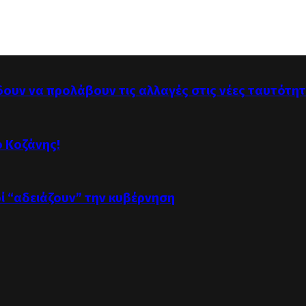
δουν να προλάβουν τις αλλαγές στις νέες ταυτότη
ό Κοζάνης!
οί “αδειάζουν” την κυβέρνηση