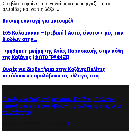
Στο βίντεο φαίνεται η γυναίκα να περιεργάζεται τις
αλυσίδες και να τις βάζει...
Βασική συνταγή για μπεσαμέλ
Ε65 Καλαμπάκα – Γρεβενά | Αυτές είναι οι τιμές των
διοδίων στην...
Τιμήθηκε η μνήμη της Αγίας Παρασκευής στην πόλη
της Κοζάνης (ΦΩΤΟΓΡΑΦΙΕΣ)
Ουρές για διαβατήρια στην Κοζάνη: Πολίτες
σπεύδουν να προλάβουν τις αλλαγές στις...
Τελευταία Νέα
Ουρές για διαβατήρια στην Κοζάνη: Πολίτες
σπεύδουν να προλάβουν τις αλλαγές στις νέες
ταυτότητες
30 Ιουλίου 2026
30 Ιουλίου 2026
0