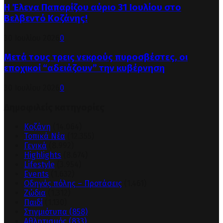
Η Έλενα Παπαρίζου αύριο 31 Ιουλίου στο
Βελβεντό Κοζάνης!
30 Ιουλίου 2026
0
Μετά τους τρεις νεκρούς πυροσβέστες, οι
εποχικοί “αδειάζουν” την κυβέρνηση
30 Ιουλίου 2026
0
Δημοφιλείς κατηγορίες
Κοζάνη
(14.064)
Τοπικά Νέα
(12.355)
Γενικά
(8.992)
Highlights
(8.674)
Lifestyle
(3.954)
Events
(1.632)
Οδηγός πόλης – Προτάσεις
(1.461)
Ζώδια
(1.312)
Παιδί
(1.130)
Στιγμιότυπα
(858)
Αθλητισμός
(833)