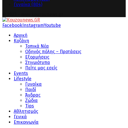
Γυναίκα
(804)
© 2023 - www.kouzounews.gr
Facebook
Instagram
Youtube
Αρχική
Κοζάνη
Τοπικά Νέα
Οδηγός πόλης – Προτάσεις
Εξορμήσεις
Στιγμιότυπα
Πείτε μας εσείς
Events
Lifestyle
Γυναίκα
Παιδί
Άνδρας
Ζώδια
Tips
Αθλητισμός
Γενικά
Επικοινωνία