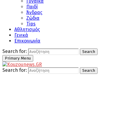
Γυναίκα
Παιδί
Άνδρας
Ζώδια
Tips
Αθλητισμός
Γενικά
Επικοινωνία
Search for:
Search
Primary Menu
Search for:
Search