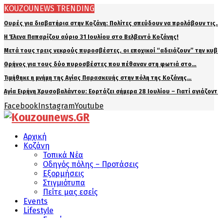
KOUZOUNEWS TRENDING
Ουρές για διαβατήρια στην Κοζάνη: Πολίτες σπεύδουν να προλάβουν τις
Η Έλενα Παπαρίζου αύριο 31 Ιουλίου στο Βελβεντό Κοζάνης!
Μετά τους τρεις νεκρούς πυροσβέστες, οι εποχικοί “αδειάζουν” την κυ
Θρήνος για τους δύο πυροσβέστες που πέθαναν στη φωτιά στο…
Τιμήθηκε η μνήμη της Αγίας Παρασκευής στην πόλη της Κοζάνης…
Αγία Ειρήνη Χρυσοβαλάντου: Εορτάζει σήμερα 28 Ιουλίου – Γιατί αγιάζον
Facebook
Instagram
Youtube
Αρχική
Κοζάνη
Τοπικά Νέα
Οδηγός πόλης – Προτάσεις
Εξορμήσεις
Στιγμιότυπα
Πείτε μας εσείς
Events
Lifestyle