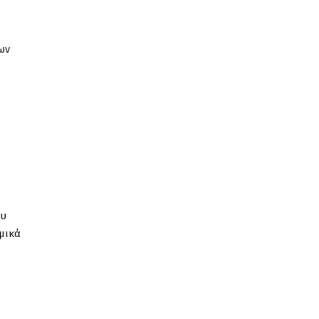
ων
ου
μικά