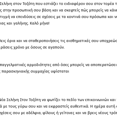
Σελήνη στον Τοξότη που εστιάζει το ενδιαφέρον σου στον τομέα 
ίς στην προσωπική σου βάση και να σκεφτείς πώς μπορείς να κάνε
στιγμή να επενδύσεις σε σχέσεις με τα κοντινά σου πρόσωπα και ν
ς και γαλήνης. Καλό μήνα!
λεις όρια και να σταθεροποιήσεις τις αισθηματικές σου υποχρεώσ
περάσεις χρόνο με όσους σε αγαπούν.
επαγγελματικές αρμοδιότητες από όσες μπορείς να αποπερατώσει
ας παρασκηνιακής συμμαχίας υφίσταται
έα Σελήνη Στον Τοξότη να φωτίζει το πεδίο των επικοινωνιών και
 με τους γύρω σου και να εκφραστείς αυθεντικά. Η ημέρα αυτή 
σχέσεις σου με αδέλφια, φίλους ή γείτονες και να βρεις νέους τρ