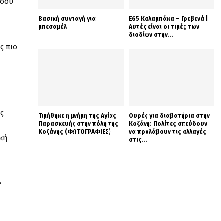
 σου
Βασική συνταγή για
Ε65 Καλαμπάκα – Γρεβενά |
μπεσαμέλ
Αυτές είναι οι τιμές των
διοδίων στην...
ς πιο
ης
Τιμήθηκε η μνήμη της Αγίας
Ουρές για διαβατήρια στην
Παρασκευής στην πόλη της
Κοζάνη: Πολίτες σπεύδουν
Κοζάνης (ΦΩΤΟΓΡΑΦΙΕΣ)
να προλάβουν τις αλλαγές
ϊκή
στις...
ν