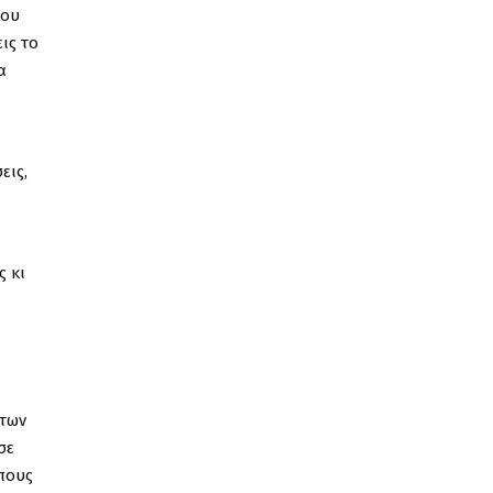
του
ις το
α
εις,
ς κι
 των
σε
όπους