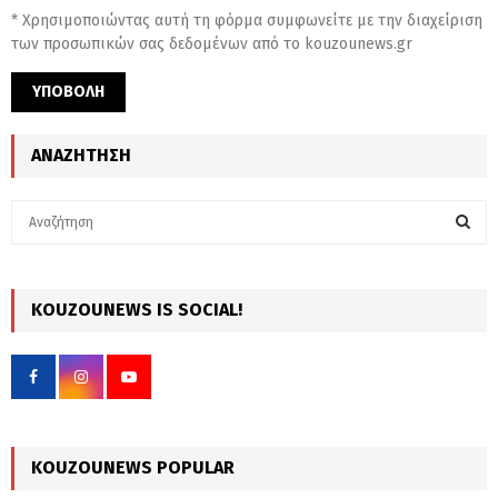
* Χρησιμοποιώντας αυτή τη φόρμα συμφωνείτε με την διαχείριση
των προσωπικών σας δεδομένων από το kouzounews.gr
ΑΝΑΖΉΤΗΣΗ
S
e
a
S
r
c
KOUZOUNEWS IS SOCIAL!
E
h
f
A
o
r
R
:
C
KOUZOUNEWS POPULAR
H