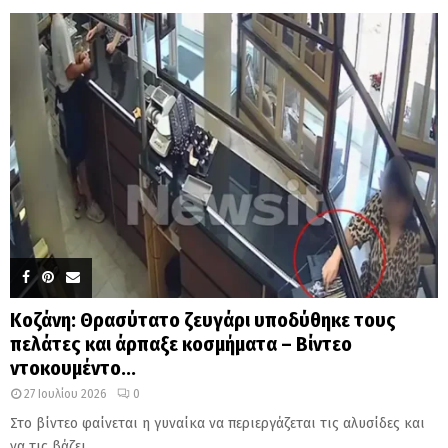
Κοζάνη: Θρασύτατο ζευγάρι υποδύθηκε τους
πελάτες και άρπαξε κοσμήματα – Βίντεο
ντοκουμέντο...
27 Ιουλίου 2026
0
Στο βίντεο φαίνεται η γυναίκα να περιεργάζεται τις αλυσίδες και
να τις βάζει...