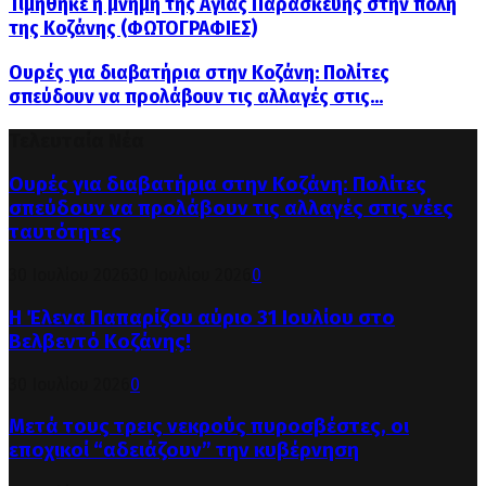
Τιμήθηκε η μνήμη της Αγίας Παρασκευής στην πόλη
της Κοζάνης (ΦΩΤΟΓΡΑΦΙΕΣ)
Ουρές για διαβατήρια στην Κοζάνη: Πολίτες
σπεύδουν να προλάβουν τις αλλαγές στις...
Τελευταία Νέα
Ουρές για διαβατήρια στην Κοζάνη: Πολίτες
σπεύδουν να προλάβουν τις αλλαγές στις νέες
ταυτότητες
30 Ιουλίου 2026
30 Ιουλίου 2026
0
Η Έλενα Παπαρίζου αύριο 31 Ιουλίου στο
Βελβεντό Κοζάνης!
30 Ιουλίου 2026
0
Μετά τους τρεις νεκρούς πυροσβέστες, οι
εποχικοί “αδειάζουν” την κυβέρνηση