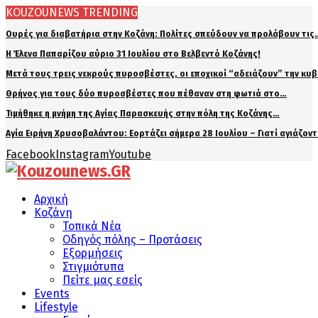
KOUZOUNEWS TRENDING
Ουρές για διαβατήρια στην Κοζάνη: Πολίτες σπεύδουν να προλάβουν τις
Η Έλενα Παπαρίζου αύριο 31 Ιουλίου στο Βελβεντό Κοζάνης!
Μετά τους τρεις νεκρούς πυροσβέστες, οι εποχικοί “αδειάζουν” την κυ
Θρήνος για τους δύο πυροσβέστες που πέθαναν στη φωτιά στο…
Τιμήθηκε η μνήμη της Αγίας Παρασκευής στην πόλη της Κοζάνης…
Αγία Ειρήνη Χρυσοβαλάντου: Εορτάζει σήμερα 28 Ιουλίου – Γιατί αγιάζον
Facebook
Instagram
Youtube
Αρχική
Κοζάνη
Τοπικά Νέα
Οδηγός πόλης – Προτάσεις
Εξορμήσεις
Στιγμιότυπα
Πείτε μας εσείς
Events
Lifestyle