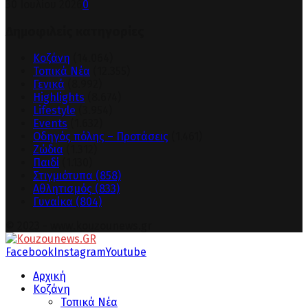
30 Ιουλίου 2026
0
Δημοφιλείς κατηγορίες
Κοζάνη
(14.064)
Τοπικά Νέα
(12.355)
Γενικά
(8.992)
Highlights
(8.674)
Lifestyle
(3.954)
Events
(1.632)
Οδηγός πόλης – Προτάσεις
(1.461)
Ζώδια
(1.312)
Παιδί
(1.130)
Στιγμιότυπα
(858)
Αθλητισμός
(833)
Γυναίκα
(804)
© 2023 - www.kouzounews.gr
Facebook
Instagram
Youtube
Αρχική
Κοζάνη
Τοπικά Νέα