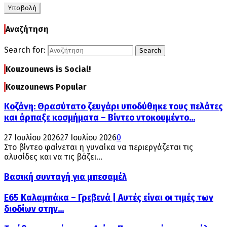
Αναζήτηση
Search for:
Search
Kouzounews is Social!
Kouzounews Popular
Κοζάνη: Θρασύτατο ζευγάρι υποδύθηκε τους πελάτες
και άρπαξε κοσμήματα – Βίντεο ντοκουμέντο...
27 Ιουλίου 2026
27 Ιουλίου 2026
0
Στο βίντεο φαίνεται η γυναίκα να περιεργάζεται τις
αλυσίδες και να τις βάζει...
Βασική συνταγή για μπεσαμέλ
Ε65 Καλαμπάκα – Γρεβενά | Αυτές είναι οι τιμές των
διοδίων στην...