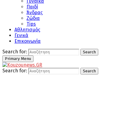
Γυναίκα
Παιδί
Άνδρας
Ζώδια
Tips
Αθλητισμός
Γενικά
Επικοινωνία
Search for:
Search
Primary Menu
Search for:
Search