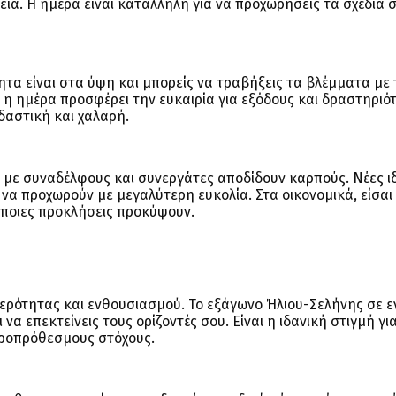
εια. Η ημέρα είναι κατάλληλη για να προχωρήσεις τα σχέδιά 
τητα είναι στα ύψη και μπορείς να τραβήξεις τα βλέμματα με
 η ημέρα προσφέρει την ευκαιρία για εξόδους και δραστηριό
δαστική και χαλαρή.
α με συναδέλφους και συνεργάτες αποδίδουν καρπούς. Νέες ιδ
 να προχωρούν με μεγαλύτερη ευκολία. Στα οικονομικά, είσαι
 όποιες προκλήσεις προκύψουν.
αθερότητας και ενθουσιασμού. Το εξάγωνο Ήλιου-Σελήνης σε 
 επεκτείνεις τους ορίζοντές σου. Είναι η ιδανική στιγμή για
κροπρόθεσμους στόχους.