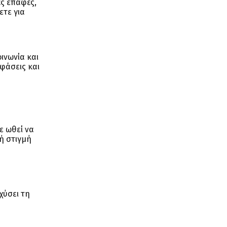
ές επαφές,
ετε για
ινωνία και
οφάσεις και
ε ωθεί να
κή στιγμή
χύσει τη