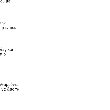
σου με
 την
τητες που
έες και
 πιο
ενθαρρύνει
 να δεις τα