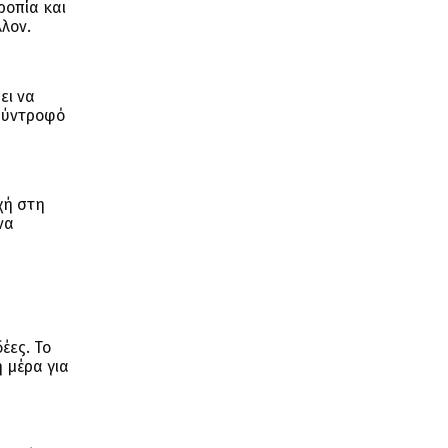
ροπία και
λον.
ει να
 σύντροφό
χή στη
να
έες. Το
ή μέρα για