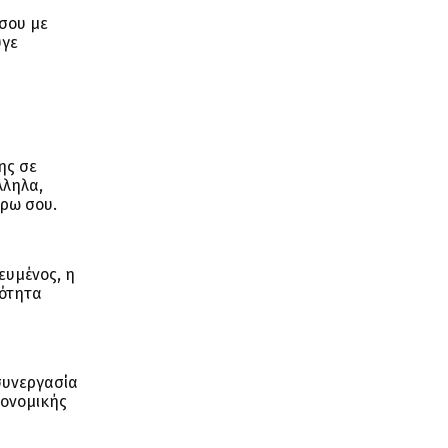
 σου με
υγε
ης σε
λληλα,
ύρω σου.
ευμένος, η
ιότητα
συνεργασία
κονομικής