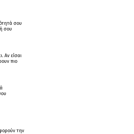
κότητά σου
κή σου
. Αν είσαι
ρουν πιο
κά
σου
αφορούν την