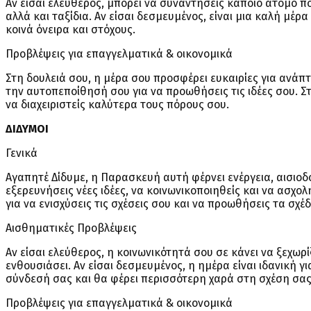
Αν είσαι ελεύθερος, μπορεί να συναντήσεις κάποιο άτομο πο
αλλά και ταξίδια. Αν είσαι δεσμευμένος, είναι μια καλή μέρ
κοινά όνειρα και στόχους.
Προβλέψεις για επαγγελματικά & οικονομικά
Στη δουλειά σου, η μέρα σου προσφέρει ευκαιρίες για ανάπτ
την αυτοπεποίθησή σου για να προωθήσεις τις ιδέες σου. Σ
να διαχειριστείς καλύτερα τους πόρους σου.
ΔΙΔΥΜΟΙ
Γενικά
Αγαπητέ Δίδυμε, η Παρασκευή αυτή φέρνει ενέργεια, αισιοδ
εξερευνήσεις νέες ιδέες, να κοινωνικοποιηθείς και να ασχολ
για να ενισχύσεις τις σχέσεις σου και να προωθήσεις τα σχέ
Αισθηματικές Προβλέψεις
Αν είσαι ελεύθερος, η κοινωνικότητά σου σε κάνει να ξεχωρί
ενθουσιάσει. Αν είσαι δεσμευμένος, η ημέρα είναι ιδανική γ
σύνδεσή σας και θα φέρει περισσότερη χαρά στη σχέση σας
Προβλέψεις για επαγγελματικά & οικονομικά