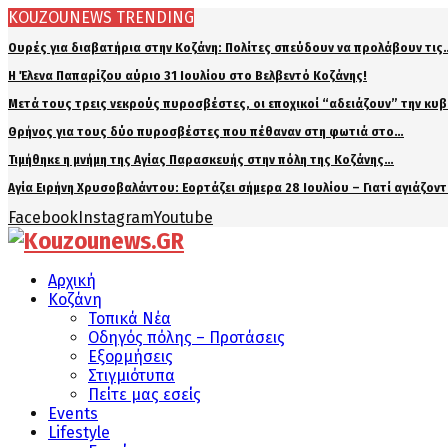
KOUZOUNEWS TRENDING
Ουρές για διαβατήρια στην Κοζάνη: Πολίτες σπεύδουν να προλάβουν τις
Η Έλενα Παπαρίζου αύριο 31 Ιουλίου στο Βελβεντό Κοζάνης!
Μετά τους τρεις νεκρούς πυροσβέστες, οι εποχικοί “αδειάζουν” την κυ
Θρήνος για τους δύο πυροσβέστες που πέθαναν στη φωτιά στο…
Τιμήθηκε η μνήμη της Αγίας Παρασκευής στην πόλη της Κοζάνης…
Αγία Ειρήνη Χρυσοβαλάντου: Εορτάζει σήμερα 28 Ιουλίου – Γιατί αγιάζον
Facebook
Instagram
Youtube
Αρχική
Κοζάνη
Τοπικά Νέα
Οδηγός πόλης – Προτάσεις
Εξορμήσεις
Στιγμιότυπα
Πείτε μας εσείς
Events
Lifestyle