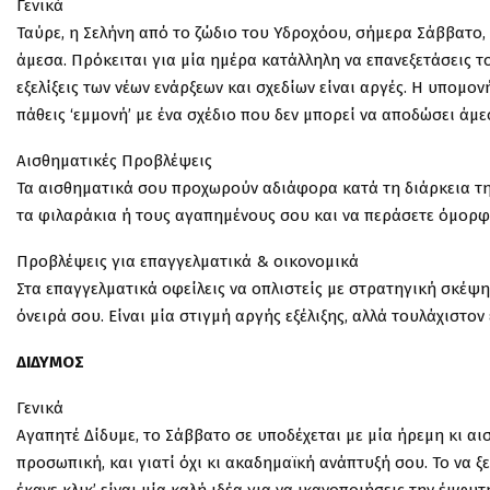
Γενικά
Ταύρε, η Σελήνη από το ζώδιο του Υδροχόου, σήμερα Σάββατο, σ
άμεσα. Πρόκειται για μία ημέρα κατάλληλη να επανεξετάσεις το
εξελίξεις των νέων ενάρξεων και σχεδίων είναι αργές. Η υπομο
πάθεις ‘εμμονή’ με ένα σχέδιο που δεν μπορεί να αποδώσει άμε
Αισθηματικές Προβλέψεις
Τα αισθηματικά σου προχωρούν αδιάφορα κατά τη διάρκεια της 
τα φιλαράκια ή τους αγαπημένους σου και να περάσετε όμορφα
Προβλέψεις για επαγγελματικά & οικονομικά
Στα επαγγελματικά οφείλεις να οπλιστείς με στρατηγική σκέψ
όνειρά σου. Είναι μία στιγμή αργής εξέλιξης, αλλά τουλάχιστον 
ΔΙΔΥΜΟΣ
Γενικά
Αγαπητέ Δίδυμε, το Σάββατο σε υποδέχεται με μία ήρεμη κι αισ
προσωπική, και γιατί όχι κι ακαδημαϊκή ανάπτυξή σου. Το να ξ