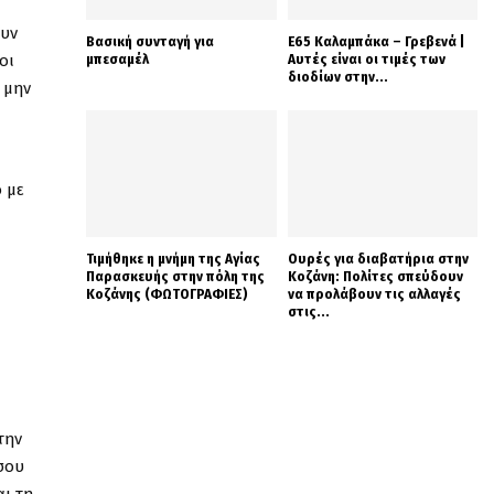
ουν
Βασική συνταγή για
Ε65 Καλαμπάκα – Γρεβενά |
οι
μπεσαμέλ
Αυτές είναι οι τιμές των
διοδίων στην...
 μην
ο με
Τιμήθηκε η μνήμη της Αγίας
Ουρές για διαβατήρια στην
Παρασκευής στην πόλη της
Κοζάνη: Πολίτες σπεύδουν
Κοζάνης (ΦΩΤΟΓΡΑΦΙΕΣ)
να προλάβουν τις αλλαγές
στις...
την
‘σου