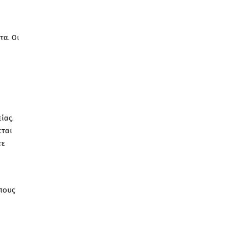
τα. Οι
ίας.
εται
τε
όπους