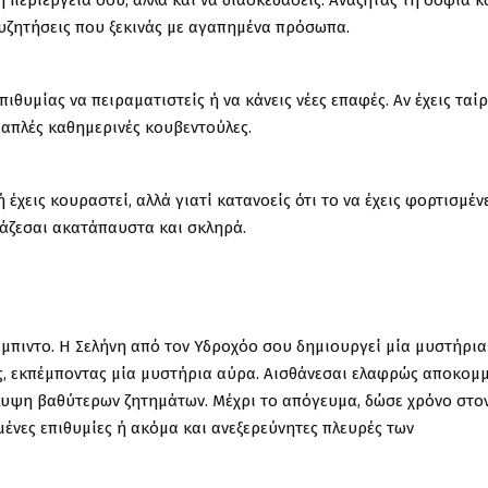
τη περιέργειά σου, αλλά και να διασκεδάσεις. Αναζητάς τη σοφία κ
συζητήσεις που ξεκινάς με αγαπημένα πρόσωπα.
ιθυμίας να πειραματιστείς ή να κάνεις νέες επαφές. Αν έχεις ταίρ
ς απλές καθημερινές κουβεντούλες.
 έχεις κουραστεί, αλλά γιατί κατανοείς ότι το να έχεις φορτισμέν
γάζεσαι ακατάπαυστα και σκληρά.
λίμπιντο. Η Σελήνη από τον Υδροχόο σου δημιουργεί μία μυστήρια
υς, εκπέμποντας μία μυστήρια αύρα. Αισθάνεσαι ελαφρώς αποκομ
λυψη βαθύτερων ζητημάτων. Μέχρι το απόγευμα, δώσε χρόνο στο
νες επιθυμίες ή ακόμα και ανεξερεύνητες πλευρές των