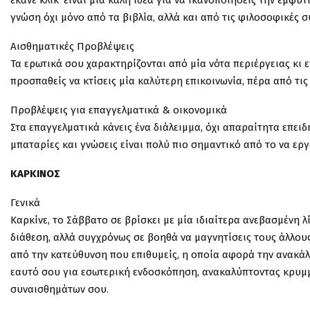
έκανε κλικ’ είναι μία καλή ιδέα για να ικανοποιήσεις την έμφυ
γνώση όχι μόνο από τα βιβλία, αλλά και από τις φιλοσοφικές 
Αισθηματικές Προβλέψεις
Τα ερωτικά σου χαρακτηρίζονται από μία νότα περιέργειας κι επ
προσπαθείς να κτίσεις μία καλύτερη επικοινωνία, πέρα από τι
Προβλέψεις για επαγγελματικά & οικονομικά
Στα επαγγελματικά κάνεις ένα διάλειμμα, όχι απαραίτητα επειδή
μπαταρίες και γνώσεις είναι πολύ πιο σημαντικό από το να ερ
ΚΑΡΚΙΝΟΣ
Γενικά
Καρκίνε, το Σάββατο σε βρίσκει με μία ιδιαίτερα ανεβασμένη 
διάθεση, αλλά συγχρόνως σε βοηθά να μαγνητίσεις τους άλλο
από την κατεύθυνση που επιθυμείς, η οποία αφορά την ανακά
εαυτό σου για εσωτερική ενδοσκόπηση, ανακαλύπτοντας κρυμμέ
συναισθημάτων σου.