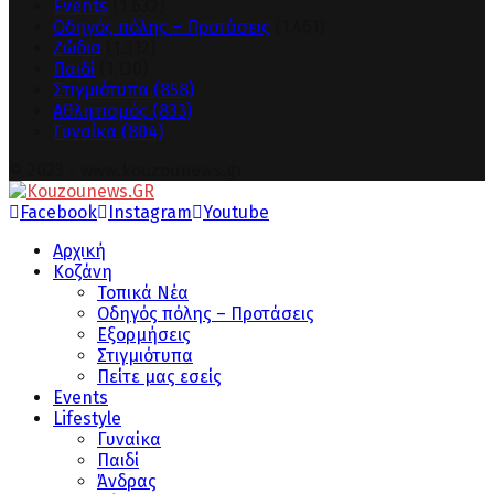
Events
(1.632)
Οδηγός πόλης – Προτάσεις
(1.461)
Ζώδια
(1.312)
Παιδί
(1.130)
Στιγμιότυπα
(858)
Αθλητισμός
(833)
Γυναίκα
(804)
© 2023 - www.kouzounews.gr
Facebook
Instagram
Youtube
Αρχική
Κοζάνη
Τοπικά Νέα
Οδηγός πόλης – Προτάσεις
Εξορμήσεις
Στιγμιότυπα
Πείτε μας εσείς
Events
Lifestyle
Γυναίκα
Παιδί
Άνδρας