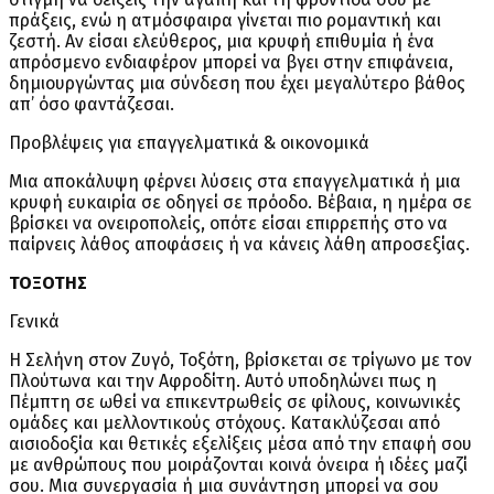
πράξεις, ενώ η ατμόσφαιρα γίνεται πιο ρομαντική και
ζεστή. Αν είσαι ελεύθερος, μια κρυφή επιθυμία ή ένα
απρόσμενο ενδιαφέρον μπορεί να βγει στην επιφάνεια,
δημιουργώντας μια σύνδεση που έχει μεγαλύτερο βάθος
απ’ όσο φαντάζεσαι.
Προβλέψεις για επαγγελματικά & οικονομικά
Μια αποκάλυψη φέρνει λύσεις στα επαγγελματικά ή μια
κρυφή ευκαιρία σε οδηγεί σε πρόοδο. Βέβαια, η ημέρα σε
βρίσκει να ονειροπολείς, οπότε είσαι επιρρεπής στο να
παίρνεις λάθος αποφάσεις ή να κάνεις λάθη απροσεξίας.
ΤΟΞΟΤΗΣ
Γενικά
Η Σελήνη στον Ζυγό, Τοξότη, βρίσκεται σε τρίγωνο με τον
Πλούτωνα και την Αφροδίτη. Αυτό υποδηλώνει πως η
Πέμπτη σε ωθεί να επικεντρωθείς σε φίλους, κοινωνικές
ομάδες και μελλοντικούς στόχους. Κατακλύζεσαι από
αισιοδοξία και θετικές εξελίξεις μέσα από την επαφή σου
με ανθρώπους που μοιράζονται κοινά όνειρα ή ιδέες μαζί
σου. Μια συνεργασία ή μια συνάντηση μπορεί να σου