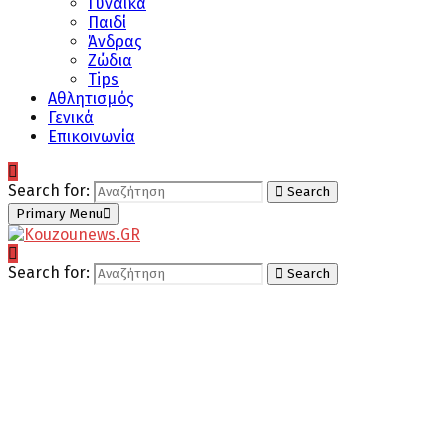
Γυναίκα
Παιδί
Άνδρας
Ζώδια
Tips
Αθλητισμός
Γενικά
Επικοινωνία
Search for:
Search
Primary Menu
Search for:
Search