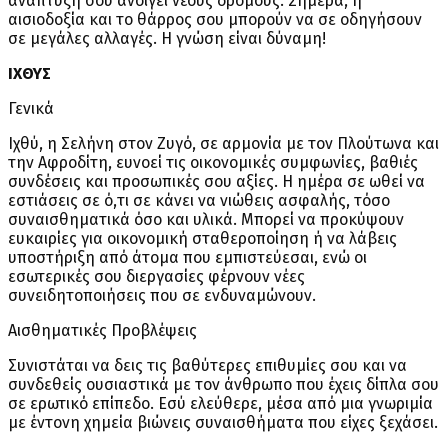
ανάπτυξη σου ανοίγει νέους δρόμους. Σήμερα, η
αισιοδοξία και το θάρρος σου μπορούν να σε οδηγήσουν
σε μεγάλες αλλαγές. Η γνώση είναι δύναμη!
ΙΧΘΥΣ
Γενικά
Ιχθύ, η Σελήνη στον Ζυγό, σε αρμονία με τον Πλούτωνα και
την Αφροδίτη, ευνοεί τις οικονομικές συμφωνίες, βαθιές
συνδέσεις και προσωπικές σου αξίες. Η ημέρα σε ωθεί να
εστιάσεις σε ό,τι σε κάνει να νιώθεις ασφαλής, τόσο
συναισθηματικά όσο και υλικά. Μπορεί να προκύψουν
ευκαιρίες για οικονομική σταθεροποίηση ή να λάβεις
υποστήριξη από άτομα που εμπιστεύεσαι, ενώ οι
εσωτερικές σου διεργασίες φέρνουν νέες
συνειδητοποιήσεις που σε ενδυναμώνουν.
Αισθηματικές Προβλέψεις
Συνιστάται να δεις τις βαθύτερες επιθυμίες σου και να
συνδεθείς ουσιαστικά με τον άνθρωπο που έχεις δίπλα σου
σε ερωτικό επίπεδο. Εσύ ελεύθερε, μέσα από μια γνωριμία
με έντονη χημεία βιώνεις συναισθήματα που είχες ξεχάσει.