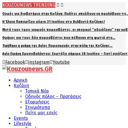
KOUZOUNEWS TRENDING
Ουρές για διαβατήρια στην Κοζάνη: Πολίτες σπεύδουν να προλάβουν τις
Η Έλενα Παπαρίζου αύριο 31 Ιουλίου στο Βελβεντό Κοζάνης!
Μετά τους τρεις νεκρούς πυροσβέστες, οι εποχικοί “αδειάζουν” την κυ
Θρήνος για τους δύο πυροσβέστες που πέθαναν στη φωτιά στο…
Τιμήθηκε η μνήμη της Αγίας Παρασκευής στην πόλη της Κοζάνης…
Αγία Ειρήνη Χρυσοβαλάντου: Εορτάζει σήμερα 28 Ιουλίου – Γιατί αγιάζον
Facebook
Instagram
Youtube
Αρχική
Κοζάνη
Τοπικά Νέα
Οδηγός πόλης – Προτάσεις
Εξορμήσεις
Στιγμιότυπα
Πείτε μας εσείς
Events
Lifestyle