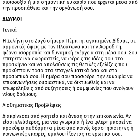
αισιοδοξία ή μια σημαντική ευκαιρία που έρχεται μέσα από
την προσπάθεια και την οργάνωσή σου.
ΔΙΔΥΜΟΙ
Γενικά
Η Σελήνη στο Ζυγό σήμερα Πέμπτη, αγαπημένε Δίδυμε, σε
αρμονικές όψεις με τον Πλούτωνα και την Αφροδίτη,
φέρνει ισορροπία και δυναμική ενέργεια στη μέρα σου. Σου
επιτρέπει να εκφραστείς, να φέρεις τις ιδέες σου στο
προσκήνιο και να απολαύσεις τις θετικές εξελίξεις που
προκύπτουν τόσο στα επαγγελματικά όσο και στα
προσωπικά σου. Η ημέρα σου προσφέρει την ευκαιρία να
επικοινωνήσεις ουσιαστικά, να δικτυωθείς και να
επωφεληθείς από συζητήσεις ή συμφωνίες που ανοίγουν
νέους δρόμους.
Αισθηματικές Προβλέψεις
Διακρίνεσαι από γοητεία και άνεση στην επικοινωνία. Αν
είσαι ελεύθερος, μια νέα γνωριμία ή ένα φλερτ μπορεί να
προκύψει αυθόρμητα μέσα από κοινές δραστηριότητες ή
κοινωνικές επαφές, εμπλουτίζοντας τα ερωτικά σου.