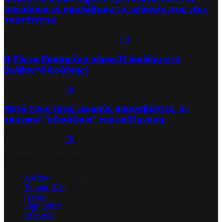
σπεύδουν να προλάβουν τις αλλαγές στις νέες
ταυτότητες
30 Ιουλίου 2026
30 Ιουλίου 2026
0
Η Έλενα Παπαρίζου αύριο 31 Ιουλίου στο
Βελβεντό Κοζάνης!
30 Ιουλίου 2026
0
Μετά τους τρεις νεκρούς πυροσβέστες, οι
εποχικοί “αδειάζουν” την κυβέρνηση
30 Ιουλίου 2026
0
Δημοφιλείς κατηγορίες
Κοζάνη
(14.064)
Τοπικά Νέα
(12.355)
Γενικά
(8.992)
Highlights
(8.674)
Lifestyle
(3.954)