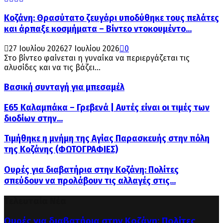
Κοζάνη: Θρασύτατο ζευγάρι υποδύθηκε τους πελάτες
και άρπαξε κοσμήματα – Βίντεο ντοκουμέντο...
27 Ιουλίου 2026
27 Ιουλίου 2026
0
Στο βίντεο φαίνεται η γυναίκα να περιεργάζεται τις
αλυσίδες και να τις βάζει...
Βασική συνταγή για μπεσαμέλ
Ε65 Καλαμπάκα – Γρεβενά | Αυτές είναι οι τιμές των
διοδίων στην...
Τιμήθηκε η μνήμη της Αγίας Παρασκευής στην πόλη
της Κοζάνης (ΦΩΤΟΓΡΑΦΙΕΣ)
Ουρές για διαβατήρια στην Κοζάνη: Πολίτες
σπεύδουν να προλάβουν τις αλλαγές στις...
Τελευταία Νέα
Ουρές για διαβατήρια στην Κοζάνη: Πολίτες