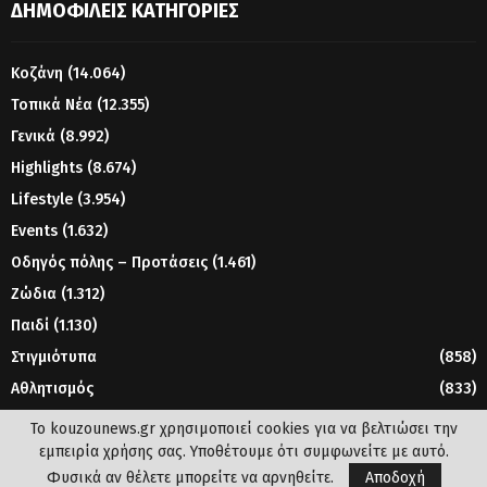
ΔΗΜΟΦΙΛΕΊΣ ΚΑΤΗΓΟΡΊΕΣ
Κοζάνη
(14.064)
Τοπικά Νέα
(12.355)
Γενικά
(8.992)
Highlights
(8.674)
Lifestyle
(3.954)
Events
(1.632)
Οδηγός πόλης – Προτάσεις
(1.461)
Ζώδια
(1.312)
Παιδί
(1.130)
Στιγμιότυπα
(858)
Αθλητισμός
(833)
Γυναίκα
(804)
Το kouzounews.gr χρησιμοποιεί cookies για να βελτιώσει την
εμπειρία χρήσης σας. Υποθέτουμε ότι συμφωνείτε με αυτό.
Φυσικά αν θέλετε μπορείτε να αρνηθείτε.
Αποδοχή