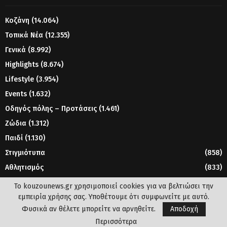
Κοζάνη
(14.064)
Τοπικά Νέα
(12.355)
Γενικά
(8.992)
Highlights
(8.674)
Lifestyle
(3.954)
Events
(1.632)
Οδηγός πόλης – Προτάσεις
(1.461)
Ζώδια
(1.312)
Παιδί
(1.130)
Στιγμιότυπα
(858)
Αθλητισμός
(833)
Γυναίκα
(804)
Το kouzounews.gr χρησιμοποιεί cookies για να βελτιώσει την
εμπειρία χρήσης σας. Υποθέτουμε ότι συμφωνείτε με αυτό.
Φυσικά αν θέλετε μπορείτε να αρνηθείτε.
Αποδοχή
© 2023 - www.kouzounews.gr
Περισσότερα