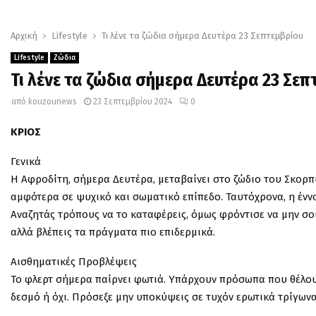
Αρχική
Lifestyle
Τι λένε τα ζώδια σήμερα Δευτέρα 23 Σεπτεμβρίου
Lifestyle
Ζώδια
Τι λένε τα ζώδια σήμερα Δευτέρα 23 Σεπ
από
kouzounews
23 Σεπτεμβρίου 2024
0
ΚΡΙΟΣ
Γενικά
Η Αφροδίτη, σήμερα Δευτέρα, μεταβαίνει στο ζώδιο του Σκορπ
αμφότερα σε ψυχικό και σωματικό επίπεδο. Ταυτόχρονα, η έννοι
Αναζητάς τρόπους να το καταφέρεις, όμως φρόντισε να μην σου 
αλλά βλέπεις τα πράγματα πιο επιδερμικά.
Αισθηματικές Προβλέψεις
Το φλερτ σήμερα παίρνει φωτιά. Υπάρχουν πρόσωπα που θέλουν
δεσμό ή όχι. Πρόσεξε μην υποκύψεις σε τυχόν ερωτικά τρίγων