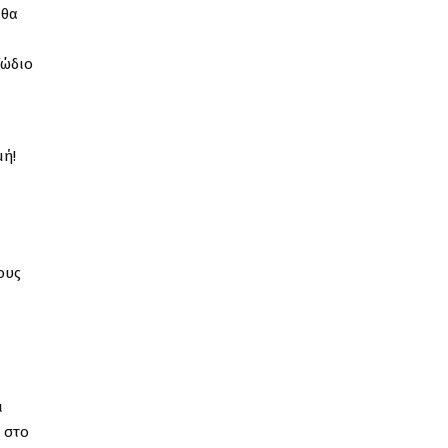
 θα
ζώδιο
μή!
ους
ι
 στο