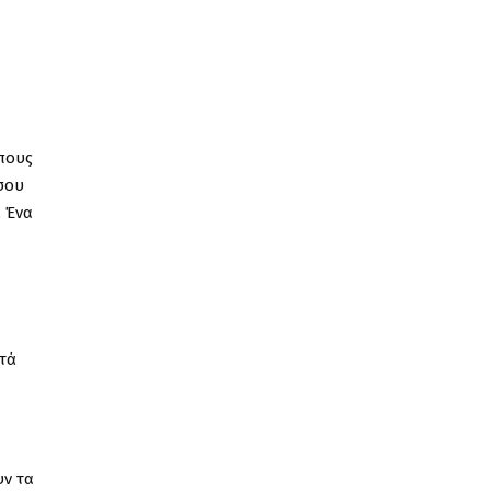
ώπους
σου
. Ένα
ατά
υν τα