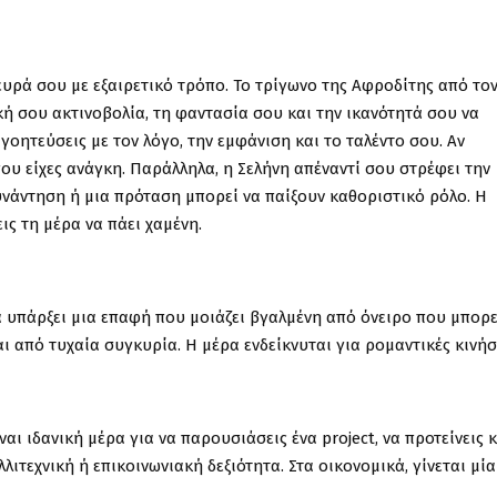
λευρά σου με εξαιρετικό τρόπο. Το τρίγωνο της Αφροδίτης από το
ή σου ακτινοβολία, τη φαντασία σου και την ικανότητά σου να
 γοητεύσεις με τον λόγο, την εμφάνιση και το ταλέντο σου. Αν
που είχες ανάγκη. Παράλληλα, η Σελήνη απέναντί σου στρέφει την
υνάντηση ή μια πρόταση μπορεί να παίξουν καθοριστικό ρόλο. Η
ς τη μέρα να πάει χαμένη.
 Θα υπάρξει μια επαφή που μοιάζει βγαλμένη από όνειρο που μπορε
 από τυχαία συγκυρία. Η μέρα ενδείκνυται για ρομαντικές κινήσ
ναι ιδανική μέρα για να παρουσιάσεις ένα project, να προτείνεις 
ιτεχνική ή επικοινωνιακή δεξιότητα. Στα οικονομικά, γίνεται μία