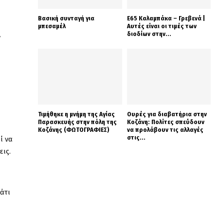
Βασική συνταγή για
Ε65 Καλαμπάκα – Γρεβενά |
μπεσαμέλ
Αυτές είναι οι τιμές των
διοδίων στην...
ν
Τιμήθηκε η μνήμη της Αγίας
Ουρές για διαβατήρια στην
Παρασκευής στην πόλη της
Κοζάνη: Πολίτες σπεύδουν
Κοζάνης (ΦΩΤΟΓΡΑΦΙΕΣ)
να προλάβουν τις αλλαγές
στις...
ί να
εις.
κάτι