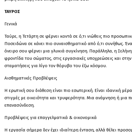
ΤΑΥΡΟΣ
Γενικά
Ταύρε, η Τετάρτη σε φέρνει κοντά σε ό,τι νιώθεις πιο προσωπικό
Ποσειδώνα σε κάνει πιο συναισθηματικό από ό,τι συνήθως. Έν
όνειρο σου φέρνει μια γλυκιά συγκίνηση. Παράλληλα, η Σελήν
φροντίδα του σώματος, στις εργασιακές υποχρεώσεις και στην 
σταματήσεις για λίγο τον θόρυβο του έξω κόσμου.
Αισθηματικές Προβλέψεις
Η ερωτική σου διάθεση είναι πιο εσωτερική. Είναι ιδανική μέρ
στιγμές με οικειότητα και τρυφερότητα. Μια ανάμνηση ή μια π
επανασύνδεση.
Προβλέψεις για επαγγελματικά & οικονομικά
Η εργασία σήμερα δεν έχει ιδιαίτερη ένταση, αλλά θέλει προσ