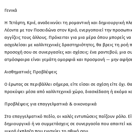
Γενικά
Η Τετάρτη, Κριέ, αναδεικνύει τη ρομαντική και δημιουργική π
Λέοντα με τον Ποσειδώνα στον Κριό, ενεργοποιεί την προσωπικ
αγγίζεις τους άλλους. Πρόκειται για μια μέρα όπου μπορείς να
ασχολείσαι με καλλιτεχνικές δραστηριότητες, θα βρεις τη ροή 
προσοχή σου σε συνεργασίες και σχέσεις: ένα ραντεβού, μια σ
ατμόσφαιρα είναι γεμάτη ομορφιά και προσμονή — μην αφήσει
Αισθηματικές Προβλέψεις
Ο έρωτας σε περιβάλλει σήμερα, είτε είσαι σε σχέση είτε όχι.
προκύψει μέσα από καλλιτεχνικό χώρο, διασκέδαση ή ακόμα και
Προβλέψεις για επαγγελματικά & οικονομικά
Στο επαγγελματικό πεδίο, οι καλές εντυπώσεις παίζουν ρόλο. Εί
δημιουργικό ή να συμμετάσχεις σε συνεργασία που απαιτεί καλλ
μικρή έκπληξη που ενισχύει το ηθικό σου.