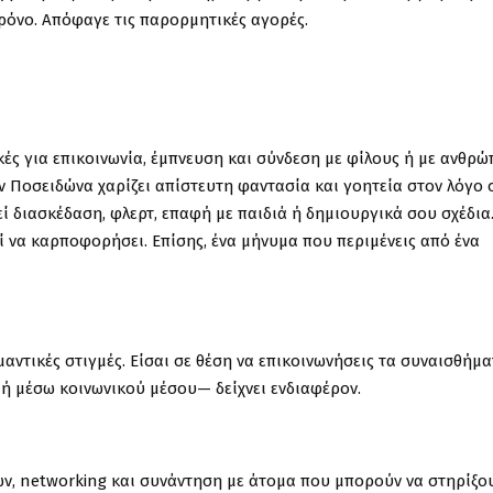
ρόνο. Απόφαγε τις παρορμητικές αγορές.
ικές για επικοινωνία, έμπνευση και σύνδεση με φίλους ή με ανθρ
ν Ποσειδώνα χαρίζει απίστευτη φαντασία και γοητεία στον λόγο 
ί διασκέδαση, φλερτ, επαφή με παιδιά ή δημιουργικά σου σχέδια
ί να καρποφορήσει. Επίσης, ένα μήνυμα που περιμένεις από ένα
ομαντικές στιγμές. Είσαι σε θέση να επικοινωνήσεις τα συναισθήμ
ή μέσω κοινωνικού μέσου— δείχνει ενδιαφέρον.
εών, networking και συνάντηση με άτομα που μπορούν να στηρίξο