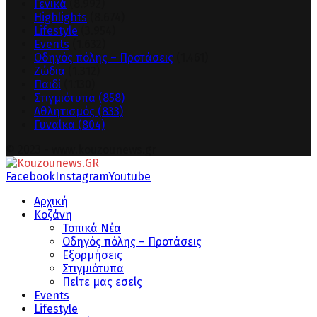
Γενικά
(8.992)
Highlights
(8.674)
Lifestyle
(3.954)
Events
(1.632)
Οδηγός πόλης – Προτάσεις
(1.461)
Ζώδια
(1.312)
Παιδί
(1.130)
Στιγμιότυπα
(858)
Αθλητισμός
(833)
Γυναίκα
(804)
© 2023 - www.kouzounews.gr
Facebook
Instagram
Youtube
Αρχική
Κοζάνη
Τοπικά Νέα
Οδηγός πόλης – Προτάσεις
Εξορμήσεις
Στιγμιότυπα
Πείτε μας εσείς
Events
Lifestyle