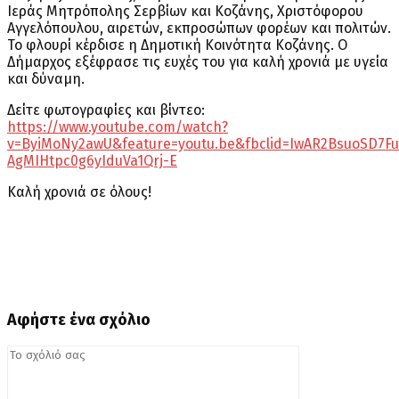
Ιεράς Μητρόπολης Σερβίων και Κοζάνης, Χριστόφορου
Αγγελόπουλου, αιρετών, εκπροσώπων φορέων και πολιτών.
Το φλουρί κέρδισε η Δημοτική Κοινότητα Κοζάνης. Ο
Δήμαρχος εξέφρασε τις ευχές του για καλή χρονιά με υγεία
και δύναμη.
Δείτε φωτογραφίες και βίντεο:
https://www.youtube.com/watch?
v=ByiMoNy2awU&feature=youtu.be&fbclid=IwAR2BsuoSD7F
AgMIHtpc0g6yIduVa1Qrj-E
Καλή χρονιά σε όλους!
Αφήστε ένα σχόλιο