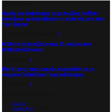
Τελευταία Νέα
Ουρές για διαβατήρια στην Κοζάνη: Πολίτες
σπεύδουν να προλάβουν τις αλλαγές στις νέες
ταυτότητες
30 Ιουλίου 2026
30 Ιουλίου 2026
0
Η Έλενα Παπαρίζου αύριο 31 Ιουλίου στο
Βελβεντό Κοζάνης!
30 Ιουλίου 2026
0
Μετά τους τρεις νεκρούς πυροσβέστες, οι
εποχικοί “αδειάζουν” την κυβέρνηση
30 Ιουλίου 2026
0
Δημοφιλείς κατηγορίες
Κοζάνη
(14.064)
Τοπικά Νέα
(12.355)