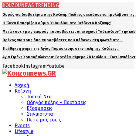
KOUZOUNEWS TRENDING
Ουρές για διαβατήρια στην Κοζάνη: Πολίτες σπεύδουν να προλάβουν τις
Η Έλενα Παπαρίζου αύριο 31 Ιουλίου στο Βελβεντό Κοζάνης!
Μετά τους τρεις νεκρούς πυροσβέστες, οι εποχικοί “αδειάζουν” την κυ
Θρήνος για τους δύο πυροσβέστες που πέθαναν στη φωτιά στο…
Τιμήθηκε η μνήμη της Αγίας Παρασκευής στην πόλη της Κοζάνης…
Αγία Ειρήνη Χρυσοβαλάντου: Εορτάζει σήμερα 28 Ιουλίου – Γιατί αγιάζον
Facebook
Instagram
Youtube
Αρχική
Κοζάνη
Τοπικά Νέα
Οδηγός πόλης – Προτάσεις
Εξορμήσεις
Στιγμιότυπα
Πείτε μας εσείς
Events
Lifestyle