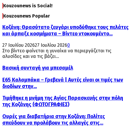
Kouzounews is Social!
Kouzounews Popular
Κοζάνη: Θρασύτατο ζευγάρι υποδύθηκε τους πελάτες
και άρπαξε κοσμήματα – Βίντεο ντοκουμέντο...
27 Ιουλίου 2026
27 Ιουλίου 2026
0
Στο βίντεο φαίνεται η γυναίκα να περιεργάζεται τις
αλυσίδες και να τις βάζει...
Βασική συνταγή για μπεσαμέλ
Ε65 Καλαμπάκα – Γρεβενά | Αυτές είναι οι τιμές των
διοδίων στην...
Τιμήθηκε η μνήμη της Αγίας Παρασκευής στην πόλη
της Κοζάνης (ΦΩΤΟΓΡΑΦΙΕΣ)
Ουρές για διαβατήρια στην Κοζάνη: Πολίτες
σπεύδουν να προλάβουν τις αλλαγές στις...