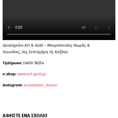
Χρυσοχοΐον Art & Gold – Μαυρόπουλος Θωμάς &
Λεωνίδας
,
3ης Σεπτέμβρη 12, Κοζάνη
Τηλέφωνο:
24610 38254
e-shop:
www.art-gold.gr
Instagram:
xrusoxoion_kozan
ΑΦΉΣΤΕ ΈΝΑ ΣΧΌΛΙΟ