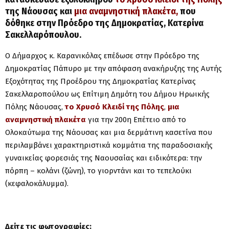
της Νάουσας και
μια αναμνηστική πλακέτα,
που
δόθηκε στην Πρόεδρο της Δημοκρατίας, Κατερίνα
Σακελλαρόπουλου.
Ο Δήμαρχος κ. Καρανικόλας επέδωσε στην Πρόεδρο της
Δημοκρατίας Πάπυρο με την απόφαση ανακήρυξης της Αυτής
Εξοχότητας της Προέδρου της Δημοκρατίας Κατερίνας
Σακελλαροπούλου ως Επίτιμη Δημότη του Δήμου Ηρωικής
Πόλης Νάουσας,
το Χρυσό Κλειδί της Πόλης
,
μια
αναμνηστική πλακέτα
για την 200η Επέτειο από το
Ολοκαύτωμα της Νάουσας και μια δερμάτινη κασετίνα που
περιλαμβάνει χαρακτηριστικά κομμάτια της παραδοσιακής
γυναικείας φορεσιάς της Ναουσαίας και ειδικότερα: την
πόρπη – κολάνι (ζώνη), το γιορντάνι και το τεπελούκι
(κεφαλοκάλυμμα).
Δείτε τις φωτογραφίες: