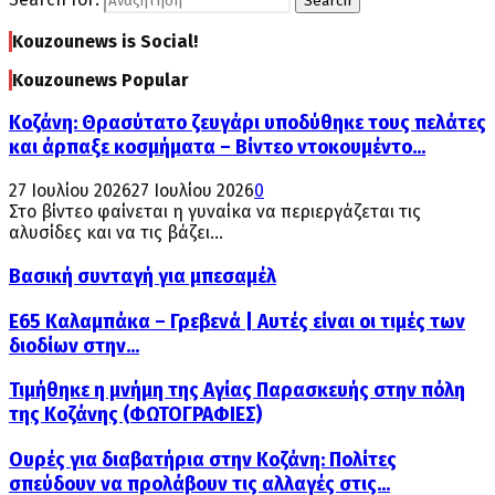
Search
Kouzounews is Social!
Kouzounews Popular
Κοζάνη: Θρασύτατο ζευγάρι υποδύθηκε τους πελάτες
και άρπαξε κοσμήματα – Βίντεο ντοκουμέντο...
27 Ιουλίου 2026
27 Ιουλίου 2026
0
Στο βίντεο φαίνεται η γυναίκα να περιεργάζεται τις
αλυσίδες και να τις βάζει...
Βασική συνταγή για μπεσαμέλ
Ε65 Καλαμπάκα – Γρεβενά | Αυτές είναι οι τιμές των
διοδίων στην...
Τιμήθηκε η μνήμη της Αγίας Παρασκευής στην πόλη
της Κοζάνης (ΦΩΤΟΓΡΑΦΙΕΣ)
Ουρές για διαβατήρια στην Κοζάνη: Πολίτες
σπεύδουν να προλάβουν τις αλλαγές στις...