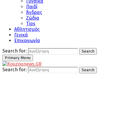
Γυναίκα
Παιδί
Άνδρας
Ζώδια
Tips
Αθλητισμός
Γενικά
Επικοινωνία
Search for:
Search
Primary Menu
Search for:
Search