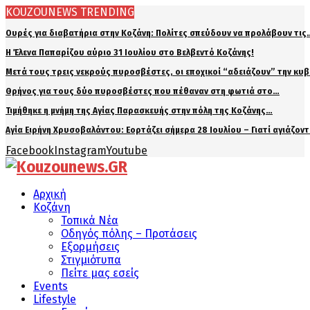
KOUZOUNEWS TRENDING
Ουρές για διαβατήρια στην Κοζάνη: Πολίτες σπεύδουν να προλάβουν τις
Η Έλενα Παπαρίζου αύριο 31 Ιουλίου στο Βελβεντό Κοζάνης!
Μετά τους τρεις νεκρούς πυροσβέστες, οι εποχικοί “αδειάζουν” την κυ
Θρήνος για τους δύο πυροσβέστες που πέθαναν στη φωτιά στο…
Τιμήθηκε η μνήμη της Αγίας Παρασκευής στην πόλη της Κοζάνης…
Αγία Ειρήνη Χρυσοβαλάντου: Εορτάζει σήμερα 28 Ιουλίου – Γιατί αγιάζον
Facebook
Instagram
Youtube
Αρχική
Κοζάνη
Τοπικά Νέα
Οδηγός πόλης – Προτάσεις
Εξορμήσεις
Στιγμιότυπα
Πείτε μας εσείς
Events
Lifestyle