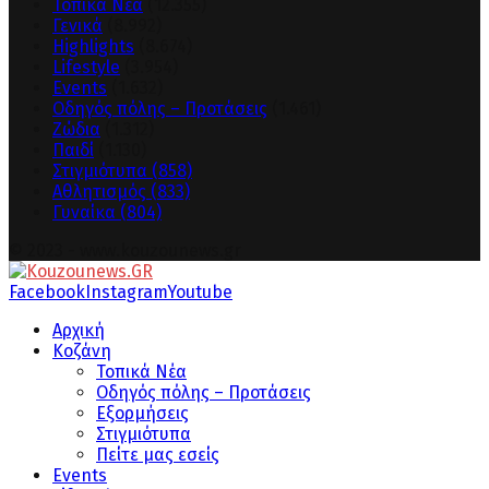
Τοπικά Νέα
(12.355)
Γενικά
(8.992)
Highlights
(8.674)
Lifestyle
(3.954)
Events
(1.632)
Οδηγός πόλης – Προτάσεις
(1.461)
Ζώδια
(1.312)
Παιδί
(1.130)
Στιγμιότυπα
(858)
Αθλητισμός
(833)
Γυναίκα
(804)
© 2023 - www.kouzounews.gr
Facebook
Instagram
Youtube
Αρχική
Κοζάνη
Τοπικά Νέα
Οδηγός πόλης – Προτάσεις
Εξορμήσεις
Στιγμιότυπα
Πείτε μας εσείς
Events