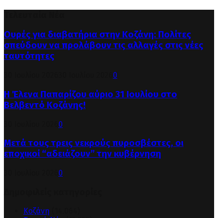
Τελευταία Νέα
Ουρές για διαβατήρια στην Κοζάνη: Πολίτες
σπεύδουν να προλάβουν τις αλλαγές στις νέες
ταυτότητες
30 Ιουλίου 2026
30 Ιουλίου 2026
0
Η Έλενα Παπαρίζου αύριο 31 Ιουλίου στο
Βελβεντό Κοζάνης!
30 Ιουλίου 2026
0
Μετά τους τρεις νεκρούς πυροσβέστες, οι
εποχικοί “αδειάζουν” την κυβέρνηση
30 Ιουλίου 2026
0
Δημοφιλείς κατηγορίες
Κοζάνη
(14.064)