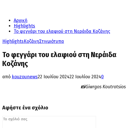
Αρχική
Highlights
Το φεγγάρι του ελαφιού στη Νεράιδα Κοζάνης
Highlights
Κοζάνη
Στιγμιότυπα
Το φεγγάρι του ελαφιού στη Νεράιδα
Κοζάνης
από
kouzounews
22 Ιουλίου 2024
22 Ιουλίου 2024
0
📸Giwrgos Koutrotsios
Αφήστε ένα σχόλιο