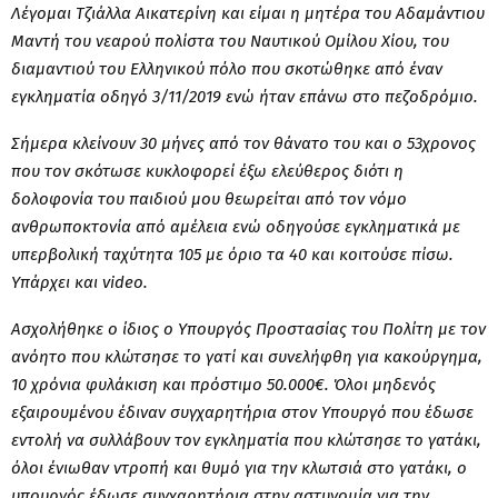
Λέγομαι Τζιάλλα Αικατερίνη και είμαι η μητέρα του Αδαμάντιου
Μαντή του νεαρού πολίστα του Ναυτικού Ομίλου Χίου, του
διαμαντιού του Ελληνικού πόλο που σκοτώθηκε από έναν
εγκληματία οδηγό 3/11/2019 ενώ ήταν επάνω στο πεζοδρόμιο.
Σήμερα κλείνουν 30 μήνες από τον θάνατο του και ο 53χρονος
που τον σκότωσε κυκλοφορεί έξω ελεύθερος διότι η
δολοφονία του παιδιού μου θεωρείται από τον νόμο
ανθρωποκτονία από αμέλεια ενώ οδηγούσε εγκληματικά με
υπερβολική ταχύτητα 105 με όριο τα 40 και κοιτούσε πίσω.
Υπάρχει και video.
Ασχολήθηκε ο ίδιος ο Υπουργός Προστασίας του Πολίτη με τον
ανόητο που κλώτσησε το γατί και συνελήφθη για κακούργημα,
10 χρόνια φυλάκιση και πρόστιμο 50.000€. Όλοι μηδενός
εξαιρουμένου έδιναν συγχαρητήρια στον Υπουργό που έδωσε
εντολή να συλλάβουν τον εγκληματία που κλώτσησε το γατάκι,
όλοι ένιωθαν ντροπή και θυμό για την κλωτσιά στο γατάκι, ο
υπουργός έδωσε συγχαρητήρια στην αστυνομία για την