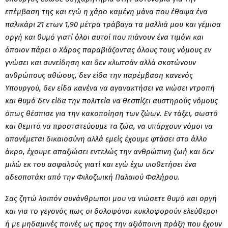
επέμβαση της και εγώ η χάρο καμένη μάνα που έθαψα ένα
παλικάρι 21 ετων 1,90 μέτρα τράβαγα τα μαλλιά μου και γέμισα
οργή και θυμό γιατί όλοι αυτοί που πιάνουν ένα τιμόνι και
όποιον πάρει ο Χάρος παραβιάζοντας όλους τους νόμους εν
γνώσει και συνείδηση και δεν κλωτσάν αλλά σκοτώνουν
ανθρώπους αθώους, δεν είδα την παρέμβαση κανενός
Υπουργού, δεν είδα κανένα να αγανακτήσει να νιώσει ντροπή
και θυμό δεν είδα την πολιτεία να θεσπίζει αυστηρούς νόμους
όπως θέσπισε για την κακοποίηση των ζώων. Εν τάξει, σωστό
και θεμιτό να προστατεύουμε τα ζώα, να υπάρχουν νόμοι να
απονέμεται δικαιοσύνη αλλά εμείς έχουμε φτάσει στο άλλο
άκρο, έχουμε απαξιώσει εντελώς την ανθρώπινη ζωή και δεν
μιλώ εκ του ασφαλούς γιατί και εγώ έχω υιοθετήσει ένα
αδεσποτάκι από την Φιλοζωική Παλαιού Φαλήρου.
Σας ζητώ λοιπόν συνάνθρωποι μου να νιώσετε θυμό και οργή
και για το γεγονός πως οι δολοφόνοι κυκλοφορούν ελεύθεροι
ή με μηδαμινές ποινές ως προς την αξιόποινη πράξη που έχουν