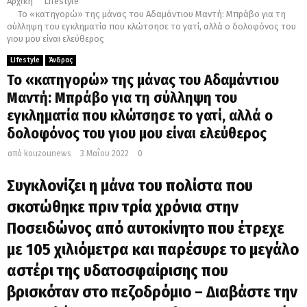
Αρχική
Lifestyle
Το «κατηγορώ» της μάνας του Αδαμάντιου Μαντή: Μπράβο για τη
M
σύλληψη του εγκληματία που κλώτσησε το γατί, αλλά ο δολοφόνος του
γιου μου είναι ελεύθερος
E
Lifestyle
Άνδρας
Το «κατηγορώ» της μάνας του Αδαμάντιου
N
Μαντή: Μπράβο για τη σύλληψη του
εγκληματία που κλώτσησε το γατί, αλλά ο
U
δολοφόνος του γιου μου είναι ελεύθερος
από
kouzounews
3 Μαΐου 2022
0
Συγκλονίζει η μάνα του πολίστα που
σκοτώθηκε πριν τρία χρόνια στην
Ποσειδώνος από αυτοκίνητο που έτρεχε
με 105 χιλιόμετρα και παρέσυρε το μεγάλο
αστέρι της υδατοσφαίρισης που
βρισκόταν στο πεζοδρόμιο – Διαβάστε την