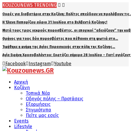
KOUZOUNEWS TRENDING
Ουρές για διαβατήρια στην Κοζάνη: Πολίτες σπεύδουν να προλάβουν τις
Η Έλενα Παπαρίζου αύριο 31 Ιουλίου στο Βελβεντό Κοζάνης!
Μετά τους τρεις νεκρούς πυροσβέστες, οι εποχικοί “αδειάζουν” την κυ
Θρήνος για τους δύο πυροσβέστες που πέθαναν στη φωτιά στο…
Τιμήθηκε η μνήμη της Αγίας Παρασκευής στην πόλη της Κοζάνης…
Αγία Ειρήνη Χρυσοβαλάντου: Εορτάζει σήμερα 28 Ιουλίου – Γιατί αγιάζον
Facebook
Instagram
Youtube
Αρχική
Κοζάνη
Τοπικά Νέα
Οδηγός πόλης – Προτάσεις
Εξορμήσεις
Στιγμιότυπα
Πείτε μας εσείς
Events
Lifestyle