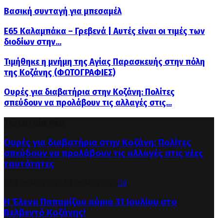
Βασική συνταγή για μπεσαμέλ
Ε65 Καλαμπάκα – Γρεβενά | Αυτές είναι οι τιμές των
διοδίων στην...
Τιμήθηκε η μνήμη της Αγίας Παρασκευής στην πόλη
της Κοζάνης (ΦΩΤΟΓΡΑΦΙΕΣ)
Ουρές για διαβατήρια στην Κοζάνη: Πολίτες
σπεύδουν να προλάβουν τις αλλαγές στις...
Τελευταία Νέα
Ουρές για διαβατήρια στην Κοζάνη: Πολίτες
σπεύδουν να προλάβουν τις αλλαγές στις νέες
ταυτότητες
30 Ιουλίου 2026
30 Ιουλίου 2026
0
Η Έλενα Παπαρίζου αύριο 31 Ιουλίου στο
Βελβεντό Κοζάνης!