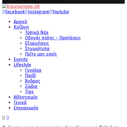
© 2023 - www.kouzounews.gr
Facebook
Instagram
Youtube
Αρχική
Κοζάνη
Τοπικά Νέα
Οδηγός πόλης – Προτάσεις
Εξορμήσεις
Στιγμιότυπα
Πείτε μας εσείς
Events
Lifestyle
Γυναίκα
Παιδί
Άνδρας
Ζώδια
Tips
Αθλητισμός
Γενικά
Επικοινωνία