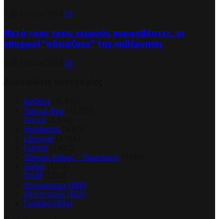
30 Ιουλίου 2026
0
Μετά τους τρεις νεκρούς πυροσβέστες, οι
εποχικοί “αδειάζουν” την κυβέρνηση
30 Ιουλίου 2026
0
Δημοφιλείς κατηγορίες
Κοζάνη
(14.064)
Τοπικά Νέα
(12.355)
Γενικά
(8.992)
Highlights
(8.674)
Lifestyle
(3.954)
Events
(1.632)
Οδηγός πόλης – Προτάσεις
(1.461)
Ζώδια
(1.312)
Παιδί
(1.130)
Στιγμιότυπα
(858)
Αθλητισμός
(833)
Γυναίκα
(804)